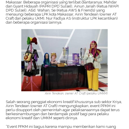
Makassar. Beberapa organisasi yang terlibat diantaranya; Mahdar
dan Gyant Hidayah (PAPRI DPD Sulsel), Ainun Jariah (Ketua IWAPI
DPD Sulsel), Abd. Wahan, Se (Ketua AWS & Friends) yang
menaungi beberapa LPK kota Makassar, Airin Tendean (owner AT
Craft dan pelaku UKM), Nur Fadlya AS (instruktur LPK kecantikan)
dan beberapa organisasi lainnya.
Airin Tendean, owner AT Craft (pelaku UMKM)
Salah seorang penggiat ekonomi kreatif khususnya sub sektor Kriya,
Airin Tendean (owner AT Craft) mengungkapkan, event PPKM ini
perlu disupport oleh pemerintah agar pelaksanaannya dapat terus
berkesinambungan dan berdampak positif bagi para pelaku
ekonomi kreatif dan UMKM seperti dirinya.
“Event PPKM ini bagus karena mampu memberikan kami ruang