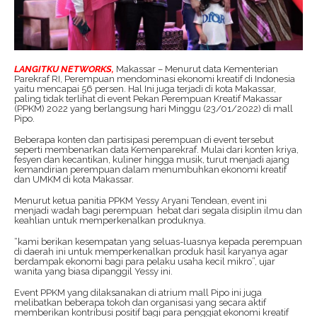
LANGITKU NETWORKS,
Makassar – Menurut data Kementerian
Parekraf RI, Perempuan mendominasi ekonomi kreatif di Indonesia
yaitu mencapai 56 persen. Hal Ini juga terjadi di kota Makassar,
paling tidak terlihat di event Pekan Perempuan Kreatif Makassar
(PPKM) 2022 yang berlangsung hari Minggu (23/01/2022) di mall
Pipo.
Beberapa konten dan partisipasi perempuan di event tersebut
seperti membenarkan data Kemenparekraf.
Mulai dari konten kriya,
fesyen dan kecantikan, kuliner hingga musik, turut menjadi ajang
kemandirian perempuan dalam menumbuhkan ekonomi kreatif
dan UMKM di kota Makassar.
Menurut ketua panitia PPKM Yessy Aryani Tendean, event ini
menjadi wadah bagi perempuan
hebat dari segala disiplin ilmu dan
keahlian untuk memperkenalkan produknya.
“kami berikan kesempatan yang seluas-luasnya kepada perempuan
di daerah ini untuk memperkenalkan produk hasil karyanya agar
berdampak ekonomi bagi para pelaku usaha kecil mikro”, ujar
wanita yang biasa dipanggil Yessy ini.
Event PPKM yang dilaksanakan di atrium mall Pipo ini juga
melibatkan beberapa tokoh dan organisasi yang secara aktif
memberikan kontribusi positif bagi para penggiat ekonomi kreatif