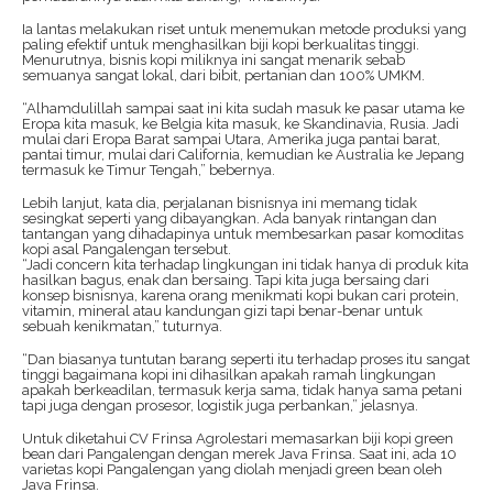
Ia lantas melakukan riset untuk menemukan metode produksi yang
paling efektif untuk menghasilkan biji kopi berkualitas tinggi.
Menurutnya, bisnis kopi miliknya ini sangat menarik sebab
semuanya sangat lokal, dari bibit, pertanian dan 100% UMKM.
“Alhamdulillah sampai saat ini kita sudah masuk ke pasar utama ke
Eropa kita masuk, ke Belgia kita masuk, ke Skandinavia, Rusia. Jadi
mulai dari Eropa Barat sampai Utara, Amerika juga pantai barat,
pantai timur, mulai dari California, kemudian ke Australia ke Jepang
termasuk ke Timur Tengah,” bebernya.
Lebih lanjut, kata dia, perjalanan bisnisnya ini memang tidak
sesingkat seperti yang dibayangkan. Ada banyak rintangan dan
tantangan yang dihadapinya untuk membesarkan pasar komoditas
kopi asal Pangalengan tersebut.
“Jadi concern kita terhadap lingkungan ini tidak hanya di produk kita
hasilkan bagus, enak dan bersaing. Tapi kita juga bersaing dari
konsep bisnisnya, karena orang menikmati kopi bukan cari protein,
vitamin, mineral atau kandungan gizi tapi benar-benar untuk
sebuah kenikmatan,” tuturnya.
“Dan biasanya tuntutan barang seperti itu terhadap proses itu sangat
tinggi bagaimana kopi ini dihasilkan apakah ramah lingkungan
apakah berkeadilan, termasuk kerja sama, tidak hanya sama petani
tapi juga dengan prosesor, logistik juga perbankan,” jelasnya.
Untuk diketahui CV Frinsa Agrolestari memasarkan biji kopi green
bean dari Pangalengan dengan merek Java Frinsa. Saat ini, ada 10
varietas kopi Pangalengan yang diolah menjadi green bean oleh
Java Frinsa.