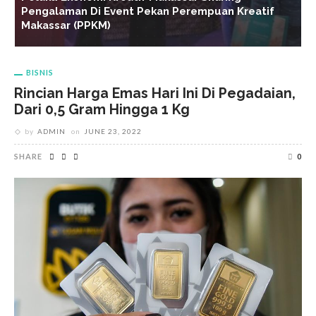
T
H
BISNIS
Rincian Harga Emas Hari Ini Di Pegadaian,
Dari 0,5 Gram Hingga 1 Kg
by
ADMIN
on
JUNE 23, 2022
SHARE
0