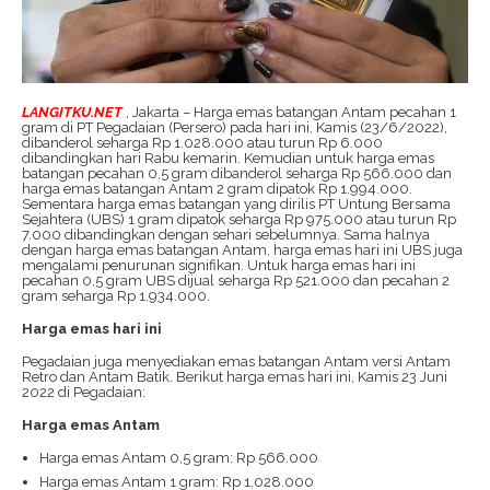
LANGITKU.NET
, Jakarta – Harga emas batangan Antam pecahan 1
gram di PT Pegadaian (Persero) pada hari ini, Kamis (23/6/2022),
dibanderol seharga Rp 1.028.000 atau turun Rp 6.000
dibandingkan hari Rabu kemarin. Kemudian untuk harga emas
batangan pecahan 0,5 gram dibanderol seharga Rp 566.000 dan
harga emas batangan Antam 2 gram dipatok Rp 1.994.000.
Sementara harga emas batangan yang dirilis PT Untung Bersama
Sejahtera (UBS) 1 gram dipatok seharga Rp 975.000 atau turun Rp
7.000 dibandingkan dengan sehari sebelumnya. Sama halnya
dengan harga emas batangan Antam, harga emas hari ini UBS juga
mengalami penurunan signifikan. Untuk harga emas hari ini
pecahan 0,5 gram UBS dijual seharga Rp 521.000 dan pecahan 2
gram seharga Rp 1.934.000.
Harga emas hari ini
Pegadaian juga menyediakan emas batangan Antam versi Antam
Retro dan Antam Batik. Berikut harga emas hari ini, Kamis 23 Juni
2022 di Pegadaian:
Harga emas Antam
Harga emas Antam 0,5 gram: Rp 566.000
Harga emas Antam 1 gram: Rp 1.028.000