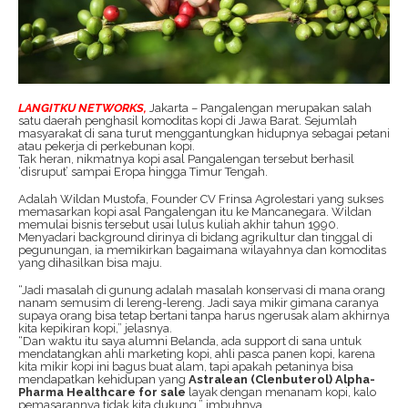
LANGITKU NETWORKS,
Jakarta – Pangalengan merupakan salah
satu daerah penghasil komoditas kopi di Jawa Barat. Sejumlah
masyarakat di sana turut menggantungkan hidupnya sebagai petani
atau pekerja di perkebunan kopi.
Tak heran, nikmatnya kopi asal Pangalengan tersebut berhasil
‘disruput’ sampai Eropa hingga Timur Tengah.
Adalah Wildan Mustofa, Founder CV Frinsa Agrolestari yang sukses
memasarkan kopi asal Pangalengan itu ke Mancanegara. Wildan
memulai bisnis tersebut usai lulus kuliah akhir tahun 1990.
Menyadari background dirinya di bidang agrikultur dan tinggal di
pegunungan, ia memikirkan bagaimana wilayahnya dan komoditas
yang dihasilkan bisa maju.
“Jadi masalah di gunung adalah masalah konservasi di mana orang
nanam semusim di lereng-lereng. Jadi saya mikir gimana caranya
supaya orang bisa tetap bertani tanpa harus ngerusak alam akhirnya
kita kepikiran kopi,” jelasnya.
“Dan waktu itu saya alumni Belanda, ada support di sana untuk
mendatangkan ahli marketing kopi, ahli pasca panen kopi, karena
kita mikir kopi ini bagus buat alam, tapi apakah petaninya bisa
mendapatkan kehidupan yang
Astralean (Clenbuterol) Alpha-
Pharma Healthcare for sale
layak dengan menanam kopi, kalo
pemasarannya tidak kita dukung,” imbuhnya.