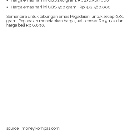
Harga emas hari ini UBS 250 gram: Rp 236.569.000
Harga emas hari ini UBS 500 gram : Rp 472.580.000
Sementara untuk tabungan emas Pegadaian, untuk setiap 0,01
gram, Pegadaian menetapkan harga jual sebesar Rp 9.170 dan
harga beli Rp 8.890.
source : money.kompas.com