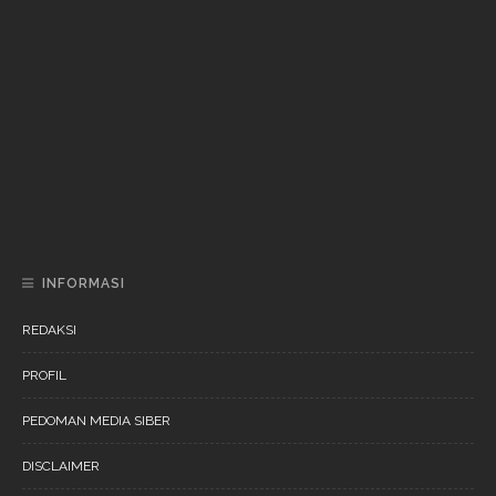
DAERAH
NEWS
“Ini Bukan Festival” Akan Digelar Pertengahan
November 202
DAERAH
NEWS
“Ini Bukan Festival” Akan Hadirkan Pertunjukan Dan
Workshop Untuk Anak-Anak
INFORMASI
REDAKSI
PROFIL
PEDOMAN MEDIA SIBER
DISCLAIMER