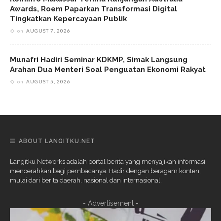
Awards, Roem Paparkan Transformasi Digital
Tingkatkan Kepercayaan Publik
on
AUGUST 7, 2026
Munafri Hadiri Seminar KDKMP, Simak Langsung
Arahan Dua Menteri Soal Penguatan Ekonomi Rakyat
on
AUGUST 5, 2026
ABOUT LANGITKU.NET
Langitku Networks adalah portal berita yang menyajikan informasi
mencerahkan bagi pembacanya. Hadir dengan beragam konten,
mulai dari berita daerah, nasional dan internasional.
- Advertisement -