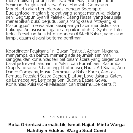
menampilkan pertunjukan “Two Man Play”, dengan judul
Seniman Pengkhianat karya Amal Hamzah. Goenawan
Monoharto akan berkolaborasi dengan Soeprapto
Budisantoso, mantan birokrat yang sangat menyukai bidang
seni. Begitupun Syahril Patakaki Daeng Nassa, yang baru saja
menerbitkan buku berjudul Sanja Mangkasara “Attayang Ri
Masunggua”, menyatakan kesiapannya hadir mendiskusikan
bukunya. Antusiasme juga disampaikan oleh Dr Syahriar Tato,
Ketua Persatuan Artis Film Indonesia (PARFI) Sulsel, yang akan
tampil dalam diskusi bertema perfilman.
Koordinator Pelaksana “Ini Bukan Festival”, Adham Nugraha,
menyampaikan bahwa memang ada sejumlah seniman,
sanggar, dan komunitas terlibat dalam acara yang diagendakan
bakal jadi event tahunan ini. Yakni, dari Rumah Seni Kasumba,
Grup Sandiwara Pettapuang, Photonesia, Narasi Art Space, Aco
Dance Company, Music Community Bahar Karca, Asosiasi
Pemuda Pelestari Sastra Daerah, Bilul Art Love Jakarta, Galery
de Lamacca Art, Lembaga Seni Budaya Batara Gowa,
Komunitas Puisi (KoPi) Makassar, dan #kakmullbercerita.(*)
PREVIOUS ARTICLE
Buka Orientasi Jurnalistik, Ismail Hajiali Minta Warga
Nahdliyin Edukasi Warga Soal Covid