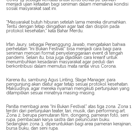
menjadi ujian ketaatan bagi seniman dalam memaknai kondisi
sosial masyarakat saat ini.
“Masyarakat butuh hiburan setelah lama mereka dirumahkan.
Tentu dengan tetap diingatkan agar taat dan disiplin pada
protokol kesehatan,” kata Bahar Merdu.
Irfan Jaury, sebagai Penanggung Jawab, mengatakan bahwa
perhelatan “Ini Bukan Festival” bisa menjadi cara bagi para
seniman mencari format penyelenggaraan event di tengah
pandemi. Selain itu, bisa juga dijadikan cara krearif untuk
menumbuhkan kesadaran masyarakat agar peduli dan
berkontribusi dalam memutus mata rantai virus Corona.
Karena itu, sambung Agus Linting, Stage Manager, para
pengunjung akan diatur agar tetap sesuai protokol kesehatan.
Maksudnya, agar mereka nyaman mengikuti pertunjukan yang
ditampilkan sesuai minatnya masing-masing.
Panitia membagi area “Ini Bukan Festival” atas tiga zona. Zona 1
terdiri dari pertunjukan teater, tari, musik, dan performing art.
Zona 2, berupa pemutaran film, dongeng, pameran foto, seni
rupa, pembacaan karya sastra dan peluncuran buku.
Sedangkan zona 3, diperuntukkan bagi area pameran kerajinan,
bursa buku, dan seni rupa.