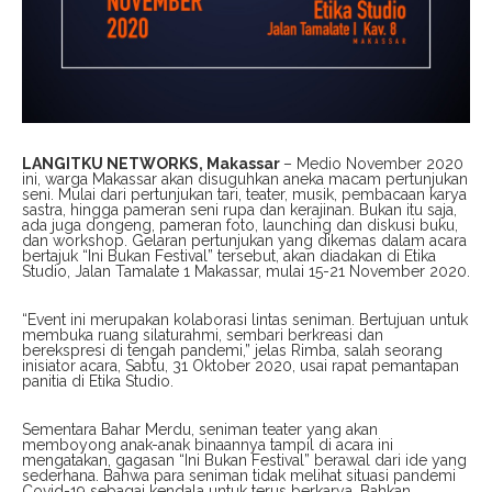
LANGITKU NETWORKS, Makassar
– Medio November 2020
ini, warga Makassar akan disuguhkan aneka macam pertunjukan
seni. Mulai dari pertunjukan tari, teater, musik, pembacaan karya
sastra, hingga pameran seni rupa dan kerajinan. Bukan itu saja,
ada juga dongeng, pameran foto, launching dan diskusi buku,
dan workshop. Gelaran pertunjukan yang dikemas dalam acara
bertajuk “Ini Bukan Festival” tersebut, akan diadakan di Etika
Studio, Jalan Tamalate 1 Makassar, mulai 15-21 November 2020.
“Event ini merupakan kolaborasi lintas seniman. Bertujuan untuk
membuka ruang silaturahmi, sembari berkreasi dan
berekspresi di tengah pandemi,” jelas Rimba, salah seorang
inisiator acara, Sabtu, 31 Oktober 2020, usai rapat pemantapan
panitia di Etika Studio.
Sementara Bahar Merdu, seniman teater yang akan
memboyong anak-anak binaannya tampil di acara ini
mengatakan, gagasan “Ini Bukan Festival” berawal dari ide yang
sederhana. Bahwa para seniman tidak melihat situasi pandemi
Covid-19 sebagai kendala untuk terus berkarya. Bahkan