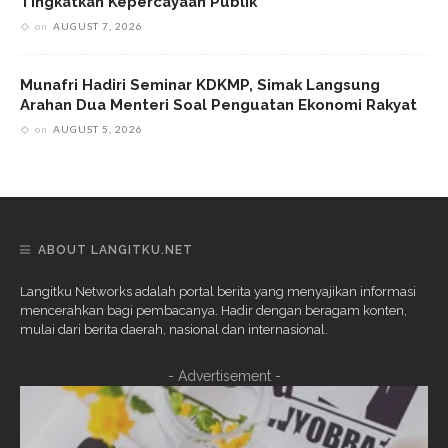
Tingkatkan Kepercayaan Publik
on
AUGUST 7, 2026
Munafri Hadiri Seminar KDKMP, Simak Langsung
Arahan Dua Menteri Soal Penguatan Ekonomi Rakyat
on
AUGUST 5, 2026
ABOUT LANGITKU.NET
Langitku Networks adalah portal berita yang menyajikan informasi
mencerahkan bagi pembacanya. Hadir dengan beragam konten,
mulai dari berita daerah, nasional dan internasional.
- Advertisement -