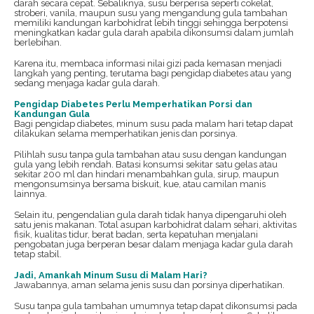
darah secara cepat. Sebaliknya, susu berperisa seperti cokelat,
stroberi, vanila, maupun susu yang mengandung gula tambahan
memiliki kandungan karbohidrat lebih tinggi sehingga berpotensi
meningkatkan kadar gula darah apabila dikonsumsi dalam jumlah
berlebihan.
Karena itu, membaca informasi nilai gizi pada kemasan menjadi
langkah yang penting, terutama bagi pengidap diabetes atau yang
sedang menjaga kadar gula darah.
Pengidap Diabetes Perlu Memperhatikan Porsi dan
Kandungan Gula
Bagi pengidap diabetes, minum susu pada malam hari tetap dapat
dilakukan selama memperhatikan jenis dan porsinya.
Pilihlah susu tanpa gula tambahan atau susu dengan kandungan
gula yang lebih rendah. Batasi konsumsi sekitar satu gelas atau
sekitar 200 ml dan hindari menambahkan gula, sirup, maupun
mengonsumsinya bersama biskuit, kue, atau camilan manis
lainnya.
Selain itu, pengendalian gula darah tidak hanya dipengaruhi oleh
satu jenis makanan. Total asupan karbohidrat dalam sehari, aktivitas
fisik, kualitas tidur, berat badan, serta kepatuhan menjalani
pengobatan juga berperan besar dalam menjaga kadar gula darah
tetap stabil.
Jadi, Amankah Minum Susu di Malam Hari?
Jawabannya, aman selama jenis susu dan porsinya diperhatikan.
Susu tanpa gula tambahan umumnya tetap dapat dikonsumsi pada