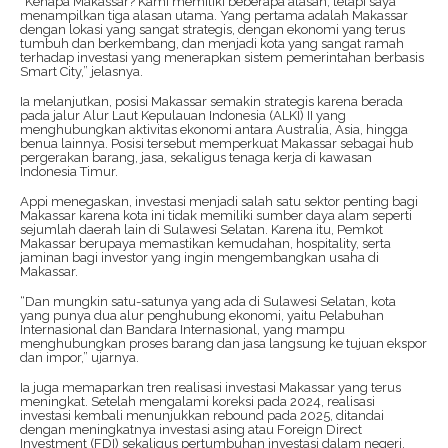
“Kenapa Makassar? Kami memiliki beberapa alasan, tetapi saya
menampilkan tiga alasan utama. Yang pertama adalah Makassar
dengan lokasi yang sangat strategis, dengan ekonomi yang terus
tumbuh dan berkembang, dan menjadi kota yang sangat ramah
terhadap investasi yang menerapkan sistem pemerintahan berbasis
Smart City,” jelasnya.
Ia melanjutkan, posisi Makassar semakin strategis karena berada
pada jalur Alur Laut Kepulauan Indonesia (ALKI) II yang
menghubungkan aktivitas ekonomi antara Australia, Asia, hingga
benua lainnya. Posisi tersebut memperkuat Makassar sebagai hub
pergerakan barang, jasa, sekaligus tenaga kerja di kawasan
Indonesia Timur.
Appi menegaskan, investasi menjadi salah satu sektor penting bagi
Makassar karena kota ini tidak memiliki sumber daya alam seperti
sejumlah daerah lain di Sulawesi Selatan. Karena itu, Pemkot
Makassar berupaya memastikan kemudahan, hospitality, serta
jaminan bagi investor yang ingin mengembangkan usaha di
Makassar.
“Dan mungkin satu-satunya yang ada di Sulawesi Selatan, kota
yang punya dua alur penghubung ekonomi, yaitu Pelabuhan
Internasional dan Bandara Internasional, yang mampu
menghubungkan proses barang dan jasa langsung ke tujuan ekspor
dan impor,” ujarnya.
Ia juga memaparkan tren realisasi investasi Makassar yang terus
meningkat. Setelah mengalami koreksi pada 2024, realisasi
investasi kembali menunjukkan rebound pada 2025, ditandai
dengan meningkatnya investasi asing atau Foreign Direct
Investment (FDI) sekaligus pertumbuhan investasi dalam negeri.