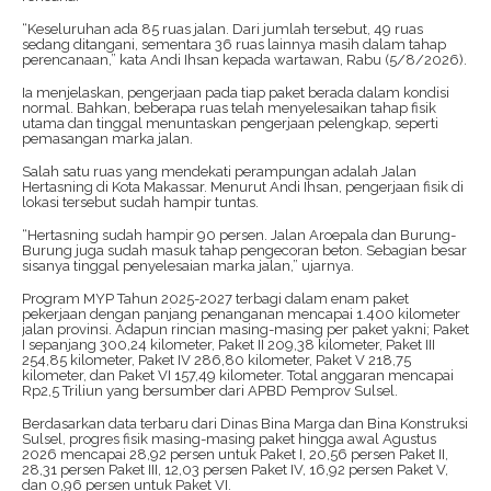
“Keseluruhan ada 85 ruas jalan. Dari jumlah tersebut, 49 ruas
sedang ditangani, sementara 36 ruas lainnya masih dalam tahap
perencanaan,” kata Andi Ihsan kepada wartawan, Rabu (5/8/2026).
Ia menjelaskan, pengerjaan pada tiap paket berada dalam kondisi
normal. Bahkan, beberapa ruas telah menyelesaikan tahap fisik
utama dan tinggal menuntaskan pengerjaan pelengkap, seperti
pemasangan marka jalan.
Salah satu ruas yang mendekati perampungan adalah Jalan
Hertasning di Kota Makassar. Menurut Andi Ihsan, pengerjaan fisik di
lokasi tersebut sudah hampir tuntas.
“Hertasning sudah hampir 90 persen. Jalan Aroepala dan Burung-
Burung juga sudah masuk tahap pengecoran beton. Sebagian besar
sisanya tinggal penyelesaian marka jalan,” ujarnya.
Program MYP Tahun 2025-2027 terbagi dalam enam paket
pekerjaan dengan panjang penanganan mencapai 1.400 kilometer
jalan provinsi. Adapun rincian masing-masing per paket yakni; Paket
I sepanjang 300,24 kilometer, Paket II 209,38 kilometer, Paket III
254,85 kilometer, Paket IV 286,80 kilometer, Paket V 218,75
kilometer, dan Paket VI 157,49 kilometer. Total anggaran mencapai
Rp2,5 Triliun yang bersumber dari APBD Pemprov Sulsel.
Berdasarkan data terbaru dari Dinas Bina Marga dan Bina Konstruksi
Sulsel, progres fisik masing-masing paket hingga awal Agustus
2026 mencapai 28,92 persen untuk Paket I, 20,56 persen Paket II,
28,31 persen Paket III, 12,03 persen Paket IV, 16,92 persen Paket V,
dan 0,96 persen untuk Paket VI.