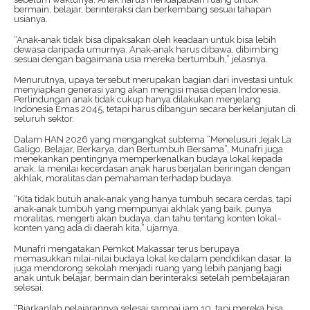
bermain, belajar, berinteraksi dan berkembang sesuai tahapan
usianya.
“Anak-anak tidak bisa dipaksakan oleh keadaan untuk bisa lebih
dewasa daripada umurnya. Anak-anak harus dibawa, dibimbing
sesuai dengan bagaimana usia mereka bertumbuh,” jelasnya.
Menurutnya, upaya tersebut merupakan bagian dari investasi untuk
menyiapkan generasi yang akan mengisi masa depan Indonesia.
Perlindungan anak tidak cukup hanya dilakukan menjelang
Indonesia Emas 2045, tetapi harus dibangun secara berkelanjutan di
seluruh sektor.
Dalam HAN 2026 yang mengangkat subtema “Menelusuri Jejak La
Galigo, Belajar, Berkarya, dan Bertumbuh Bersama”, Munafri juga
menekankan pentingnya memperkenalkan budaya lokal kepada
anak. Ia menilai kecerdasan anak harus berjalan beriringan dengan
akhlak, moralitas dan pemahaman terhadap budaya.
“Kita tidak butuh anak-anak yang hanya tumbuh secara cerdas, tapi
anak-anak tumbuh yang mempunyai akhlak yang baik, punya
moralitas, mengerti akan budaya, dan tahu tentang konten lokal-
konten yang ada di daerah kita,” ujarnya.
Munafri mengatakan Pemkot Makassar terus berupaya
memasukkan nilai-nilai budaya lokal ke dalam pendidikan dasar. Ia
juga mendorong sekolah menjadi ruang yang lebih panjang bagi
anak untuk belajar, bermain dan berinteraksi setelah pembelajaran
selesai.
“Biarkanlah pelajarannya selesai sampai jam 10, tapi mereka bisa