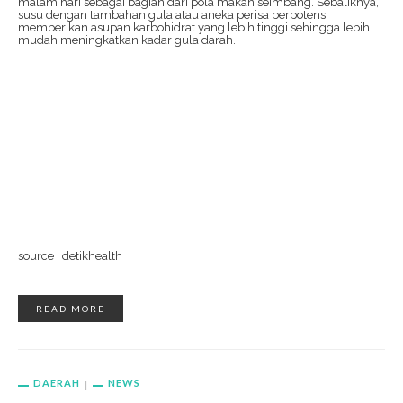
malam hari sebagai bagian dari pola makan seimbang. Sebaliknya,
susu dengan tambahan gula atau aneka perisa berpotensi
memberikan asupan karbohidrat yang lebih tinggi sehingga lebih
mudah meningkatkan kadar gula darah.
source : detikhealth
READ MORE
DAERAH
NEWS