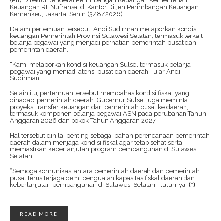
(Plt) Direktur Jenderal Perimbangan Keuangan Kementerian
Keuangan RI, Nufransa, di Kantor Ditjen Perimbangan Keuangan
Kemenkeu, Jakarta, Senin (3/8/2026)
Dalam pertemuan tersebut, Andi Sudirman melaporkan kondisi
keuangan Pemerintah Provinsi Sulawesi Selatan, termasuk terkait
belanja pegawai yang menjadi perhatian pemerintah pusat dan
pemerintah daerah.
“Kami melaporkan kondisi keuangan Sulsel termasuk belanja
pegawai yang menjadi atensi pusat dan daerah,” ujar Andi
Sudirman.
Selain itu, pertemuan tersebut membahas kondisi fiskal yang
dihadapi pemerintah daerah. Gubernur Sulsel juga meminta
proyeksi transfer keuangan dari pemerintah pusat ke daerah,
termasuk komponen belanja pegawai ASN pada perubahan Tahun
Anggaran 2026 dan pokok Tahun Anggaran 2027.
Hal tersebut dinilai penting sebagai bahan perencanaan pemerintah
daerah dalam menjaga kondisi fiskal agar tetap sehat serta
memastikan keberlanjutan program pembangunan di Sulawesi
Selatan.
“Semoga komunikasi antara pemerintah daerah dan pemerintah
pusat terus terjaga demi penguatan kapasitas fiskal daerah dan
keberlanjutan pembangunan di Sulawesi Selatan,” tuturnya.
(*)
READ MORE