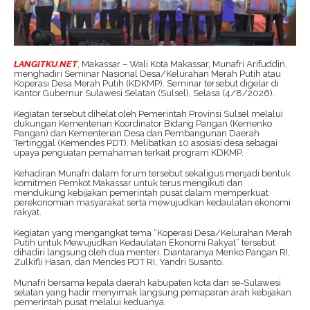
LANGITKU.NET
, Makassar – Wali Kota Makassar, Munafri Arifuddin,
menghadiri Seminar Nasional Desa/Kelurahan Merah Putih atau
Koperasi Desa Merah Putih (KDKMP). Seminar tersebut digelar di
Kantor Gubernur Sulawesi Selatan (Sulsel), Selasa (4/8/2026).
Kegiatan tersebut dihelat oleh Pemerintah Provinsi Sulsel melalui
dukungan Kementerian Koordinator Bidang Pangan (Kemenko
Pangan) dan Kementerian Desa dan Pembangunan Daerah
Tertinggal (Kemendes PDT). Melibatkan 10 asosiasi desa sebagai
upaya penguatan pemahaman terkait program KDKMP.
Kehadiran Munafri dalam forum tersebut sekaligus menjadi bentuk
komitmen Pemkot Makassar untuk terus mengikuti dan
mendukung kebijakan pemerintah pusat dalam memperkuat
perekonomian masyarakat serta mewujudkan kedaulatan ekonomi
rakyat.
Kegiatan yang mengangkat tema “Koperasi Desa/Kelurahan Merah
Putih untuk Mewujudkan Kedaulatan Ekonomi Rakyat” tersebut
dihadiri langsung oleh dua menteri. Diantaranya Menko Pangan RI,
Zulkifli Hasan, dan Mendes PDT RI, Yandri Susanto.
Munafri bersama kepala daerah kabupaten kota dan se-Sulawesi
selatan yang hadir menyimak langsung pemaparan arah kebijakan
pemerintah pusat melalui keduanya.