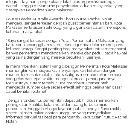
integrasi layanan, pengelolaan data lintas organisasi perangkat
daerah, hingga mekanisme penyelesaian aduan masyarakat yang
diterapkan Pemerintah Kota Makassar.
Course Leader Australia Awards Short Course, Rachel Nolan,
mengaku sangat terkesan dengan pusat pemerintahan baru Kota
Makassar serta sistem teknologi yang digunakan dalam merespons
keluhan masyarakat.
“Saya sangat terkesan dengan Pusat Pemerintahan Makassar yang
baru, serta kecanggihan sistem teknologi Anda dalam merespons
keluhan warga. Sangat penting bagi masyarakat untuk memahami
bahwa pemerintah mendengarkan mereka dan peduli pada hal-hal
yang sama dengan yang mereka pedulikan,” ujarnya.
Ia menambahkan, sistem yang dibangun Pemerintah Kota Makassar
memungkinkan masyarakat menyampaikan keluhan dengan
mudah, termasuk melalui foto, sekaligus memperoleh informasi
yang jelas dan tepat waktu mengenai proses penanganannya.
Menurutnya, sistem tersebut juga membantu pemerintah
mengelola sumber daya secara efektif sehingga pelayanan dasar
dapat berjalan optimal.
“Dengan fondasi itu, pemerintah dapat lebih fokus memikirkan
peningkatan kualitas kota, mulai dari ruang terbuka hijau,
pendidikan, hingga berbagai layanan publik lainnya. Saya melihat
sistem ini merupakan contoh unggulan yang menyediakan
informasi berkualitas bagi para pengambil keputusan,” tutup Rachel
Nolan.