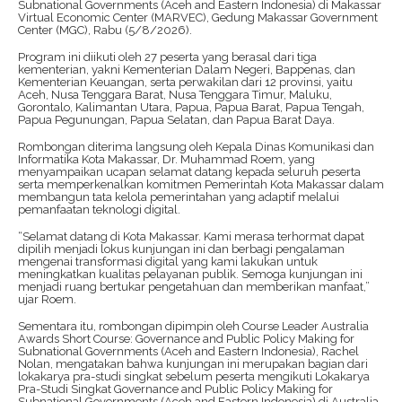
Subnational Governments (Aceh and Eastern Indonesia) di Makassar
Virtual Economic Center (MARVEC), Gedung Makassar Government
Center (MGC), Rabu (5/8/2026).
Program ini diikuti oleh 27 peserta yang berasal dari tiga
kementerian, yakni Kementerian Dalam Negeri, Bappenas, dan
Kementerian Keuangan, serta perwakilan dari 12 provinsi, yaitu
Aceh, Nusa Tenggara Barat, Nusa Tenggara Timur, Maluku,
Gorontalo, Kalimantan Utara, Papua, Papua Barat, Papua Tengah,
Papua Pegunungan, Papua Selatan, dan Papua Barat Daya.
Rombongan diterima langsung oleh Kepala Dinas Komunikasi dan
Informatika Kota Makassar, Dr. Muhammad Roem, yang
menyampaikan ucapan selamat datang kepada seluruh peserta
serta memperkenalkan komitmen Pemerintah Kota Makassar dalam
membangun tata kelola pemerintahan yang adaptif melalui
pemanfaatan teknologi digital.
“Selamat datang di Kota Makassar. Kami merasa terhormat dapat
dipilih menjadi lokus kunjungan ini dan berbagi pengalaman
mengenai transformasi digital yang kami lakukan untuk
meningkatkan kualitas pelayanan publik. Semoga kunjungan ini
menjadi ruang bertukar pengetahuan dan memberikan manfaat,”
ujar Roem.
Sementara itu, rombongan dipimpin oleh Course Leader Australia
Awards Short Course: Governance and Public Policy Making for
Subnational Governments (Aceh and Eastern Indonesia), Rachel
Nolan, mengatakan bahwa kunjungan ini merupakan bagian dari
lokakarya pra-studi singkat sebelum peserta mengikuti Lokakarya
Pra-Studi Singkat Governance and Public Policy Making for
Subnational Governments (Aceh and Eastern Indonesia) di Australia.