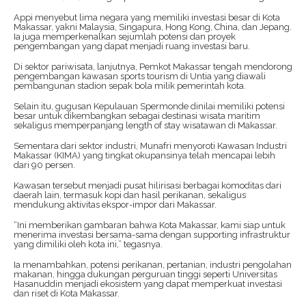
Appi menyebut lima negara yang memiliki investasi besar di Kota
Makassar, yakni Malaysia, Singapura, Hong Kong, China, dan Jepang.
Ia juga memperkenalkan sejumlah potensi dan proyek
pengembangan yang dapat menjadi ruang investasi baru.
Di sektor pariwisata, lanjutnya, Pemkot Makassar tengah mendorong
pengembangan kawasan sports tourism di Untia yang diawali
pembangunan stadion sepak bola milik pemerintah kota.
Selain itu, gugusan Kepulauan Spermonde dinilai memiliki potensi
besar untuk dikembangkan sebagai destinasi wisata maritim
sekaligus memperpanjang length of stay wisatawan di Makassar.
Sementara dari sektor industri, Munafri menyoroti Kawasan Industri
Makassar (KIMA) yang tingkat okupansinya telah mencapai lebih
dari 90 persen.
Kawasan tersebut menjadi pusat hilirisasi berbagai komoditas dari
daerah lain, termasuk kopi dan hasil perikanan, sekaligus
mendukung aktivitas ekspor-impor dari Makassar.
“Ini memberikan gambaran bahwa Kota Makassar, kami siap untuk
menerima investasi bersama-sama dengan supporting infrastruktur
yang dimiliki oleh kota ini,” tegasnya.
Ia menambahkan, potensi perikanan, pertanian, industri pengolahan
makanan, hingga dukungan perguruan tinggi seperti Universitas
Hasanuddin menjadi ekosistem yang dapat memperkuat investasi
dan riset di Kota Makassar.