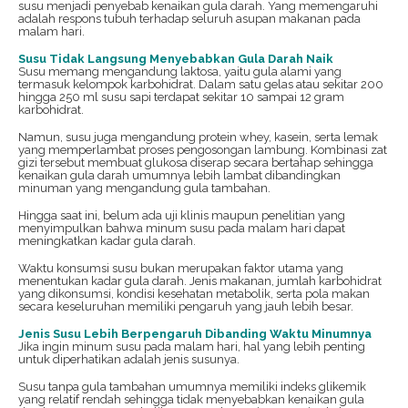
susu menjadi penyebab kenaikan gula darah. Yang memengaruhi
adalah respons tubuh terhadap seluruh asupan makanan pada
malam hari.
Susu Tidak Langsung Menyebabkan Gula Darah Naik
Susu memang mengandung laktosa, yaitu gula alami yang
termasuk kelompok karbohidrat. Dalam satu gelas atau sekitar 200
hingga 250 ml susu sapi terdapat sekitar 10 sampai 12 gram
karbohidrat.
Namun, susu juga mengandung protein whey, kasein, serta lemak
yang memperlambat proses pengosongan lambung. Kombinasi zat
gizi tersebut membuat glukosa diserap secara bertahap sehingga
kenaikan gula darah umumnya lebih lambat dibandingkan
minuman yang mengandung gula tambahan.
Hingga saat ini, belum ada uji klinis maupun penelitian yang
menyimpulkan bahwa minum susu pada malam hari dapat
meningkatkan kadar gula darah.
Waktu konsumsi susu bukan merupakan faktor utama yang
menentukan kadar gula darah. Jenis makanan, jumlah karbohidrat
yang dikonsumsi, kondisi kesehatan metabolik, serta pola makan
secara keseluruhan memiliki pengaruh yang jauh lebih besar.
Jenis Susu Lebih Berpengaruh Dibanding Waktu Minumnya
Jika ingin minum susu pada malam hari, hal yang lebih penting
untuk diperhatikan adalah jenis susunya.
Susu tanpa gula tambahan umumnya memiliki indeks glikemik
yang relatif rendah sehingga tidak menyebabkan kenaikan gula