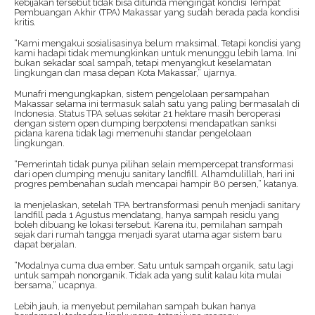
kebijakan tersebut tidak bisa ditunda mengingat kondisi Tempat
Pembuangan Akhir (TPA) Makassar yang sudah berada pada kondisi
kritis.
“Kami mengakui sosialisasinya belum maksimal. Tetapi kondisi yang
kami hadapi tidak memungkinkan untuk menunggu lebih lama. Ini
bukan sekadar soal sampah, tetapi menyangkut keselamatan
lingkungan dan masa depan Kota Makassar,” ujarnya.
Munafri mengungkapkan, sistem pengelolaan persampahan
Makassar selama ini termasuk salah satu yang paling bermasalah di
Indonesia. Status TPA seluas sekitar 21 hektare masih beroperasi
dengan sistem open dumping berpotensi mendapatkan sanksi
pidana karena tidak lagi memenuhi standar pengelolaan
lingkungan.
“Pemerintah tidak punya pilihan selain mempercepat transformasi
dari open dumping menuju sanitary landfill. Alhamdulillah, hari ini
progres pembenahan sudah mencapai hampir 80 persen,” katanya.
Ia menjelaskan, setelah TPA bertransformasi penuh menjadi sanitary
landfill pada 1 Agustus mendatang, hanya sampah residu yang
boleh dibuang ke lokasi tersebut. Karena itu, pemilahan sampah
sejak dari rumah tangga menjadi syarat utama agar sistem baru
dapat berjalan.
“Modalnya cuma dua ember. Satu untuk sampah organik, satu lagi
untuk sampah nonorganik. Tidak ada yang sulit kalau kita mulai
bersama,” ucapnya.
Lebih jauh, ia menyebut pemilahan sampah bukan hanya