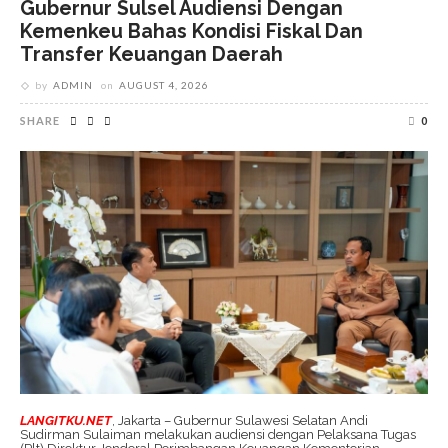
Gubernur Sulsel Audiensi Dengan
Kemenkeu Bahas Kondisi Fiskal Dan
Transfer Keuangan Daerah
by
ADMIN
on
AUGUST 4, 2026
SHARE
0
LANGITKU.NET
, Jakarta – Gubernur Sulawesi Selatan Andi
Sudirman Sulaiman melakukan audiensi dengan Pelaksana Tugas