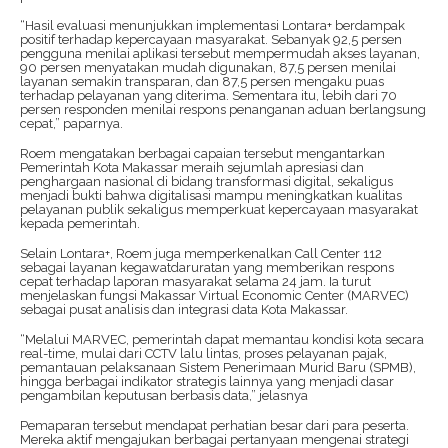
“Hasil evaluasi menunjukkan implementasi Lontara+ berdampak
positif terhadap kepercayaan masyarakat. Sebanyak 92,5 persen
pengguna menilai aplikasi tersebut mempermudah akses layanan,
90 persen menyatakan mudah digunakan, 87,5 persen menilai
layanan semakin transparan, dan 87,5 persen mengaku puas
terhadap pelayanan yang diterima. Sementara itu, lebih dari 70
persen responden menilai respons penanganan aduan berlangsung
cepat,” paparnya.
Roem mengatakan berbagai capaian tersebut mengantarkan
Pemerintah Kota Makassar meraih sejumlah apresiasi dan
penghargaan nasional di bidang transformasi digital, sekaligus
menjadi bukti bahwa digitalisasi mampu meningkatkan kualitas
pelayanan publik sekaligus memperkuat kepercayaan masyarakat
kepada pemerintah.
Selain Lontara+, Roem juga memperkenalkan Call Center 112
sebagai layanan kegawatdaruratan yang memberikan respons
cepat terhadap laporan masyarakat selama 24 jam. Ia turut
menjelaskan fungsi Makassar Virtual Economic Center (MARVEC)
sebagai pusat analisis dan integrasi data Kota Makassar.
“Melalui MARVEC, pemerintah dapat memantau kondisi kota secara
real-time, mulai dari CCTV lalu lintas, proses pelayanan pajak,
pemantauan pelaksanaan Sistem Penerimaan Murid Baru (SPMB),
hingga berbagai indikator strategis lainnya yang menjadi dasar
pengambilan keputusan berbasis data,” jelasnya
Pemaparan tersebut mendapat perhatian besar dari para peserta.
Mereka aktif mengajukan berbagai pertanyaan mengenai strategi