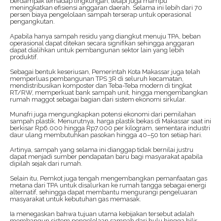
berdampak terhadap lingkungan, tetapi juga mampu
meningkatkan efisiensi anggaran daerah. Selama ini lebih dari 70
persen biaya pengelolaan sampah terserap untuk operasional
pengangkutan.
Apabila hanya sampah residu yang diangkut menuju TPA, beban
operasional dapat ditekan secara signifikan sehingga anggaran
dapat dialihkan untuk pembangunan sektor lain yang lebih
produktif.
Sebagai bentuk keseriusan, Pemerintah Kota Makassar juga telah
memperluas pembangunan TPS 3R di seluruh kecamatan,
mendistribusikan komposter dan Teba-Teba modern di tingkat
RT/RW, memperkuat bank sampah unit, hingga mengembangkan
rumah maggot sebagai bagian dari sistem ekonomi sirkular.
Munafri juga mengungkapkan potensi ekonomi dari pemilahan
sampah plastik. Menurutnya, harga plastik bekas di Makassar saat ini
berkisar Rp6.000 hingga Rp7.000 per kilogram, sementara industri
daur ulang membutuhkan pasokan hingga 40–50 ton setiap hari.
Artinya, sampah yang selama ini dianggap tidak bernilai justru
dapat menjadi sumber pendapatan baru bagi masyarakat apabila
dipilah sejak dari rumah.
Selain itu, Pemkot juga tengah mengembangkan pemanfaatan gas
metana dari TPA untuk disalurkan ke rumah tangga sebagai energi
alternatif, sehingga dapat membantu mengurangi pengeluaran
masyarakat untuk kebutuhan gas memasak.
Ia menegaskan bahwa tujuan utama kebijakan tersebut adalah
membangun sistem pengelolaan sampah dari hulu hingga hilir