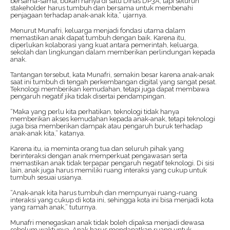
bersama-sama, bukan hanya di satu Dinas DP3A, tapi seluruh
stakeholder harus tumbuh dan bersama untuk membenahi
penjagaan terhadap anak-anak kita,” ujarnya.
Menurut Munafri, keluarga menjadi fondasi utama dalam
memastikan anak dapat tumbuh dengan baik. Karena itu,
diperlukan kolaborasi yang kuat antara pemerintah, keluarga,
sekolah dan lingkungan dalam memberikan perlindungan kepada
anak.
Tantangan tersebut, kata Munafri, semakin besar karena anak-anak
saat ini tumbuh di tengah perkembangan digital yang sangat pesat.
Teknologi memberikan kemudahan, tetapi juga dapat membawa
pengaruh negatif jika tidak disertai pendampingan.
“Maka yang perlu kita perhatikan, teknologi tidak hanya
memberikan akses kemudahan kepada anak-anak, tetapi teknologi
juga bisa memberikan dampak atau pengaruh buruk terhadap
anak-anak kita,” katanya.
Karena itu, ia meminta orang tua dan seluruh pihak yang
berinteraksi dengan anak memperkuat pengawasan serta
memastikan anak tidak terpapar pengaruh negatif teknologi. Di sisi
lain, anak juga harus memiliki ruang interaksi yang cukup untuk
tumbuh sesuai usianya.
“Anak-anak kita harus tumbuh dan mempunyai ruang-ruang
interaksi yang cukup di kota ini, sehingga kota ini bisa menjadi kota
yang ramah anak,” tuturnya.
Munafri menegaskan anak tidak boleh dipaksa menjadi dewasa
sebelum waktunya. Anak harus mendapatkan ruang untuk