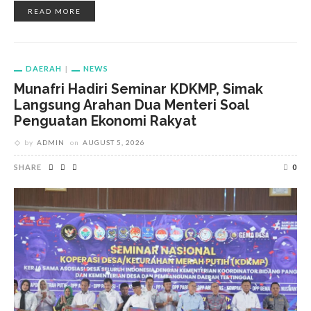
READ MORE
DAERAH
NEWS
Munafri Hadiri Seminar KDKMP, Simak
Langsung Arahan Dua Menteri Soal
Penguatan Ekonomi Rakyat
by
ADMIN
on
AUGUST 5, 2026
SHARE
0