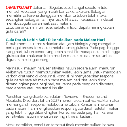
LANGITKU.NET
, Jakarta – Segelas susu hangat sebelum tidur
menjadi kebiasaan yang masih banyak dilakukan. Sebagian
memilihnya karena dianggap membantu tubuh lebih rileks,
sedangkan sebagian lainnya justru khawatir kebiasaan ini dapat
membuat gula darah naik saat malam.
Lalu, benarkah minum susu sebelum tidur dapat meningkatkan
gula darah?
Gula Darah Lebih Sulit Dikendalikan pada Malam Hari
Tubuh memiliki ritme sirkadian atau jam biologis yang mengatur
berbagai proses, termasuk metabolisme glukosa. Pada pagi hingga
siang hari, tubuh cenderung lebih sensitif terhadap insulin sehingga
glukosa dari makanan lebih mudah masuk ke dalam sel untuk
digunakan sebagai energi.
Memasuki malam hari, sensitivitas insulin secara alami menurun.
Akibatnya, tubuh membutuhkan waktu lebih lama untuk mengolah
karbohidrat yang dikonsumsi. Kondisi ini menyebabkan respons
gula darah setelah makan pada malam hari bisa lebih tinggi
dibandingkan pada pagi hari, terutama pada pengidap diabetes,
pradiabetes, atau resistensi insulin.
Penelitian yang diterbitkan dalam Reviews in Endocrine and
Metabolic Disorders tahun 2023 menunjukkan bahwa waktu makan
memengaruhi respons metabolisme tubuh. Konsumsi makanan
pada malam hari menghasilkan respons gula darah setelah makan
yang lebih tinggi dibandingkan konsumsi pada pagi hari karena
sensitivitas insulin menurun seiring ritme sirkadian.
Meski demikian, penelitian tersebut tidak menyimpulkan bahwa