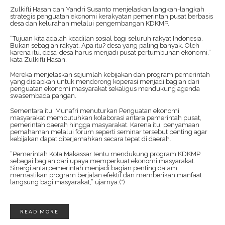
Zulkifli Hasan dan Yandri Susanto menjelaskan langkah-langkah
strategis penguatan ekonomi kerakyatan pemerintah pusat berbasis
desa dan kelurahan melalui pengembangan KDKMP.
“Tujuan kita adalah keadilan sosial bagi seluruh rakyat Indonesia.
Bukan sebagian rakyat. Apa itu? desa yang paling banyak. Oleh
karena itu, desa-desa harus menjadi pusat pertumbuhan ekonomi,”
kata Zulkifli Hasan.
Mereka menjelaskan sejumlah kebijakan dan program pemerintah
yang disiapkan untuk mendorong koperasi menjadi bagian dari
penguatan ekonomi masyarakat sekaligus mendukung agenda
swasembada pangan.
Sementara itu, Munafri menuturkan Penguatan ekonomi
masyarakat membutuhkan kolaborasi antara pemerintah pusat,
pemerintah daerah hingga masyarakat. Karena itu, penyamaan
pemahaman melalui forum seperti seminar tersebut penting agar
kebijakan dapat diterjemahkan secara tepat di daerah.
“Pemerintah Kota Makassar tentu mendukung program KDKMP
sebagai bagian dari upaya memperkuat ekonomi masyarakat.
Sinergi antarpemerintah menjadi bagian penting dalam
memastikan program berjalan efektif dan memberikan manfaat
langsung bagi masyarakat,” ujarnya.(*)
READ MORE