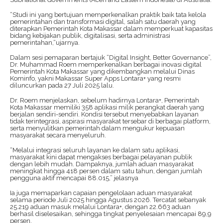
“Studi ini yang bertujuan memperkenalkan praktik baik tata kelola
pemerintahan dan transformasi digital, salah satu daerah yang
diterapkan Pemerintah Kota Makassar dalam memperkuat kapasitas
bidang kebijakan publik, digitalisasi, serta administrasi
pemerintahan,“ujarnya.
Dalam sesi pemaparan bertajuk “Digital Insight, Better Governance”,
Dr. Muhammad Roem memperkenalkan berbagai inovasi digital
Pemerintah Kota Makassar yang dikembangkan melalui Dinas
Kominfo, yakni Makassar Super Apps Lontara+ yang resmi
diluncurkan pada 27 Juli 2025 lalu.
Dr. Roem menjelaskan, sebelum hadirnya Lontara+, Pemerintah
Kota Makassar memiliki 358 aplikasi milik perangkat daerah yang
berjalan sendiri-sendiri. Kondisi tersebut menyebabkan layanan
tidak terintegrasi, aspirasi masyarakat tersebar di berbagai platform,
serta menyulitkan pemerintah dalam mengukur kepuasan
masyarakat secara menyeluruh.
“Melalui integrasi seluruh layanan ke dalam satu aplikasi,
masyarakat kini dapat mengakses berbagai pelayanan publik
dengan lebih mudah. Dampaknya, jumlah aduan masyarakat
meningkat hingga 418 persen dalam satu tahun, dengan jumlah
pengguna aktif mencapai 88.015,” jelasnya
Ia juga memaparkan capaian pengelolaan aduan masyarakat
selama periode Juli 2025 hingga Agustus 2026. Tercatat sebanyak
25.219 aduan masuk melalui Lontara+, dengan 22.663 aduan
berhasil diselesaikan, sehingga tingkat penyelesaian mencapai 89,9
persen.