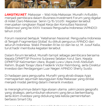
LANGITKU.NET
, Makassar – Wali Kota Makassar, Munafri Arifuddin,
menjadi pembicara dalam Business Investment Forum yang digelar
di Hotel Claro Makassar, Senin (3/8/2026). Kegiatan tersebut
merupakan rangkaian Rapat Kerja dan Konsultasi Nasional
(Rakornas) yang ke XXXV Asosiasi Pengusaha Indonesia (APINDO)
tahun 2026.
Forum nasional bertajuk “Ketahanan Nasional: Pengusaha Indonesia
di Tengah Fragmentasi Global’ itu diikuti pengurus APINDO dari
seluruh Indonesia. Wakil Presiden RI ke-10 dan ke-12, M. Jusuf Kalla,
turut hadir membuka kegiatan tersebut.
Dalam forum tersebut, Munafri tampil sebagai pembicara bersama
Kepala DPMPTSP Provinsi Sulawesi Selatan Asrul Sani, Kepala
DPMPTSP Kalimantan Utara, Bupati Luwu Utara Andi Abdullah
Rahim, Bupati Toraja Utara Frederik Victor Palimbong, serta Direktur
Investasi dan Perdagangan Luar Negeri APINDO Sherly Susilo.
Di hadapan para pengusaha, Munafri yang akrab disapa Appi
memaparkan sejumlah keunggulan Kota Makassar yang dinilai
menjadi modal penting dalam menarik investasi.
Ia merangkumnya dalam tiga alasan utama, yakni posisi geografis
yang strategis, pertumbuhan ekonomi yang terus berkembang,
serta iklim investasi yang didukung tata kelola pemerintahan
berbasis Smart City.