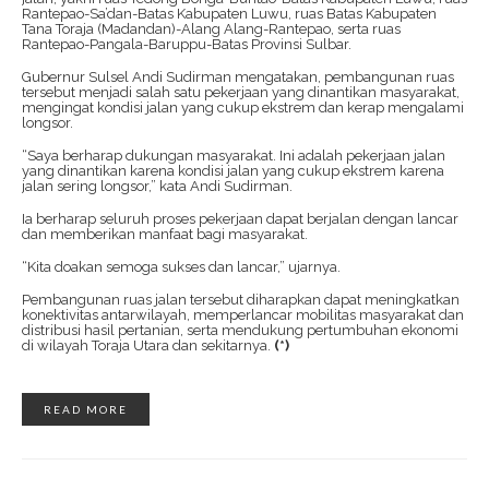
Rantepao-Sa’dan-Batas Kabupaten Luwu, ruas Batas Kabupaten
Tana Toraja (Madandan)-Alang Alang-Rantepao, serta ruas
Rantepao-Pangala-Baruppu-Batas Provinsi Sulbar.
Gubernur Sulsel Andi Sudirman mengatakan, pembangunan ruas
tersebut menjadi salah satu pekerjaan yang dinantikan masyarakat,
mengingat kondisi jalan yang cukup ekstrem dan kerap mengalami
longsor.
“Saya berharap dukungan masyarakat. Ini adalah pekerjaan jalan
yang dinantikan karena kondisi jalan yang cukup ekstrem karena
jalan sering longsor,” kata Andi Sudirman.
Ia berharap seluruh proses pekerjaan dapat berjalan dengan lancar
dan memberikan manfaat bagi masyarakat.
“Kita doakan semoga sukses dan lancar,” ujarnya.
Pembangunan ruas jalan tersebut diharapkan dapat meningkatkan
konektivitas antarwilayah, memperlancar mobilitas masyarakat dan
distribusi hasil pertanian, serta mendukung pertumbuhan ekonomi
di wilayah Toraja Utara dan sekitarnya.
(*)
READ MORE