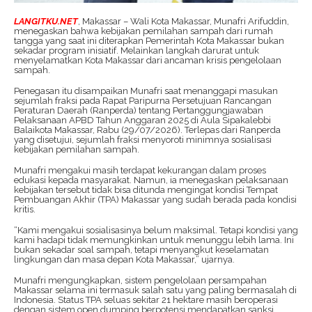
LANGITKU.NET
, Makassar – Wali Kota Makassar, Munafri Arifuddin,
menegaskan bahwa kebijakan pemilahan sampah dari rumah
tangga yang saat ini diterapkan Pemerintah Kota Makassar bukan
sekadar program inisiatif. Melainkan langkah darurat untuk
menyelamatkan Kota Makassar dari ancaman krisis pengelolaan
sampah.
Penegasan itu disampaikan Munafri saat menanggapi masukan
sejumlah fraksi pada Rapat Paripurna Persetujuan Rancangan
Peraturan Daerah (Ranperda) tentang Pertanggungjawaban
Pelaksanaan APBD Tahun Anggaran 2025 di Aula Sipakalebbi
Balaikota Makassar, Rabu (29/07/2026). Terlepas dari Ranperda
yang disetujui, sejumlah fraksi menyoroti minimnya sosialisasi
kebijakan pemilahan sampah.
Munafri mengakui masih terdapat kekurangan dalam proses
edukasi kepada masyarakat. Namun, ia menegaskan pelaksanaan
kebijakan tersebut tidak bisa ditunda mengingat kondisi Tempat
Pembuangan Akhir (TPA) Makassar yang sudah berada pada kondisi
kritis.
“Kami mengakui sosialisasinya belum maksimal. Tetapi kondisi yang
kami hadapi tidak memungkinkan untuk menunggu lebih lama. Ini
bukan sekadar soal sampah, tetapi menyangkut keselamatan
lingkungan dan masa depan Kota Makassar,” ujarnya.
Munafri mengungkapkan, sistem pengelolaan persampahan
Makassar selama ini termasuk salah satu yang paling bermasalah di
Indonesia. Status TPA seluas sekitar 21 hektare masih beroperasi
dengan sistem open dumping berpotensi mendapatkan sanksi