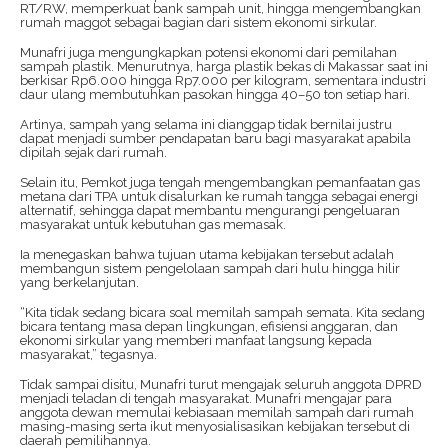
RT/RW, memperkuat bank sampah unit, hingga mengembangkan
rumah maggot sebagai bagian dari sistem ekonomi sirkular.
Munafri juga mengungkapkan potensi ekonomi dari pemilahan
sampah plastik. Menurutnya, harga plastik bekas di Makassar saat ini
berkisar Rp6.000 hingga Rp7.000 per kilogram, sementara industri
daur ulang membutuhkan pasokan hingga 40–50 ton setiap hari.
Artinya, sampah yang selama ini dianggap tidak bernilai justru
dapat menjadi sumber pendapatan baru bagi masyarakat apabila
dipilah sejak dari rumah.
Selain itu, Pemkot juga tengah mengembangkan pemanfaatan gas
metana dari TPA untuk disalurkan ke rumah tangga sebagai energi
alternatif, sehingga dapat membantu mengurangi pengeluaran
masyarakat untuk kebutuhan gas memasak.
Ia menegaskan bahwa tujuan utama kebijakan tersebut adalah
membangun sistem pengelolaan sampah dari hulu hingga hilir
yang berkelanjutan.
“Kita tidak sedang bicara soal memilah sampah semata. Kita sedang
bicara tentang masa depan lingkungan, efisiensi anggaran, dan
ekonomi sirkular yang memberi manfaat langsung kepada
masyarakat,” tegasnya.
Tidak sampai disitu, Munafri turut mengajak seluruh anggota DPRD
menjadi teladan di tengah masyarakat. Munafri mengajar para
anggota dewan memulai kebiasaan memilah sampah dari rumah
masing-masing serta ikut menyosialisasikan kebijakan tersebut di
daerah pemilihannya.