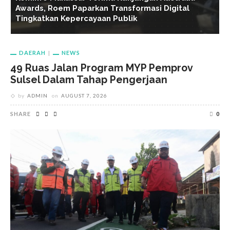
Arahan Dua Menteri Soal Penguatan Ekonomi
B
Rakyat
D
DAERAH
NEWS
49 Ruas Jalan Program MYP Pemprov
Sulsel Dalam Tahap Pengerjaan
by
ADMIN
on
AUGUST 7, 2026
SHARE
0