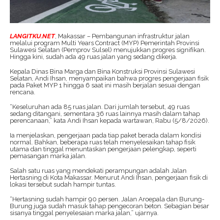
LANGITKU.NET
, Makassar – Pembangunan infrastruktur jalan
melalui program Multi Years Contract (MYP) Pemerintah Provinsi
Sulawesi Selatan (Pemprov Sulsel) menujukkan progres signifikan.
Hingga kini, sudah ada 49 ruas jalan yang sedang dikerja.
Kepala Dinas Bina Marga dan Bina Konstruksi Provinsi Sulawesi
Selatan, Andi Ihsan, menyampaikan bahwa progres pengerjaan fisik
pada Paket MYP 1 hingga 6 saat ini masih berjalan sesuai dengan
rencana.
“Keseluruhan ada 85 ruas jalan. Dari jumlah tersebut, 49 ruas
sedang ditangani, sementara 36 ruas lainnya masih dalam tahap
perencanaan,” kata Andi Ihsan kepada wartawan, Rabu (5/8/2026).
Ia menjelaskan, pengerjaan pada tiap paket berada dalam kondisi
normal. Bahkan, beberapa ruas telah menyelesaikan tahap fisik
utama dan tinggal menuntaskan pengerjaan pelengkap, seperti
pemasangan marka jalan.
Salah satu ruas yang mendekati perampungan adalah Jalan
Hertasning di Kota Makassar. Menurut Andi Ihsan, pengerjaan fisik di
lokasi tersebut sudah hampir tuntas.
“Hertasning sudah hampir 90 persen. Jalan Aroepala dan Burung-
Burung juga sudah masuk tahap pengecoran beton. Sebagian besar
sisanya tinggal penyelesaian marka jalan,” ujarnya.