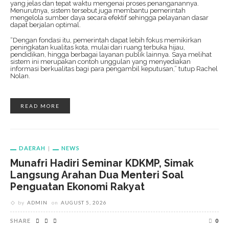
yang jelas dan tepat waktu mengenai proses penanganannya.
Menurutnya, sistem tersebut juga membantu pemerintah
mengelola sumber daya secara efektif sehingga pelayanan dasar
dapat berjalan optimal.
“Dengan fondasi itu, pemerintah dapat lebih fokus memikirkan
peningkatan kualitas kota, mulai dari ruang terbuka hijau,
pendidikan, hingga berbagai layanan publik lainnya. Saya melihat
sistem ini merupakan contoh unggulan yang menyediakan
informasi berkualitas bagi para pengambil keputusan,” tutup Rachel
Nolan.
READ MORE
DAERAH
NEWS
Munafri Hadiri Seminar KDKMP, Simak
Langsung Arahan Dua Menteri Soal
Penguatan Ekonomi Rakyat
by
ADMIN
on
AUGUST 5, 2026
SHARE
0