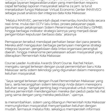
sebagai layanan kegawatdaruratan yang memberikan respons
cepat terhadap laporan masyarakat selama 24 jam. Ia turut
menjelaskan fungsi Makassar Virtual Economic Center (MARVEC)
sebagai pusat analisis dan integrasi data Kota Makassar.
“Melalui MARVEC, pemerintah dapat memantau kondisi kota secara
real-time, mulai dari CCTV lalu lintas, proses pelayanan pajak,
pemantauan pelaksanaan Sistem Penerimaan Murid Baru (SPMB),
hingga berbagai indikator strategis lainnya yang menjadi dasar
pengambilan keputusan berbasis data,” jelasnya
Pemaparan tersebut mendapat perhatian besar dari para peserta.
Mereka aktif mengajukan berbagai pertanyaan mengenai strategi
integrasi layanan, pengelolaan data lintas organisasi perangkat
daerah, hingga mekanisme penyelesaian aduan masyarakat yang
diterapkan Pemerintah Kota Makassar.
Course Leader Australia Awards Short Course, Rachel Nolan,
mengaku sangat terkesan dengan pusat pemerintahan baru Kota
Makassar serta sistem teknologi yang digunakan dalam merespons
keluhan masyarakat.
“Saya sangat terkesan dengan Pusat Pemerintahan Makassar yang
baru, serta kecanggihan sistem teknologi Anda dalam merespons
keluhan warga. Sangat penting bagi masyarakat untuk memahami
bahwa pemerintah mendengarkan mereka dan peduli pada hal-hal
yang sama dengan yang mereka pedulikan,” ujarnya.
Ia menambahkan, sistem yang dibangun Pemerintah Kota Makassar
memungkinkan masyarakat menyampaikan keluhan dengan
mudah, termasuk melalui foto, sekaligus memperoleh informasi