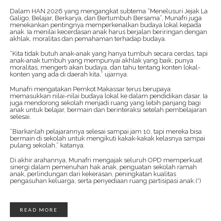
Dalam HAN 2026 yang mengangkat subtema “Menelusuri Jejak La
Galigo, Belajar, Berkarya, dan Bertumbuh Bersama”, Munafri juga
menekankan pentingnya memperkenalkan budaya lokal kepada
anak. Ia menilai kecerdasan anak harus berjalan beriringan dengan
akhlak, moralitas dan pemahaman terhadap budaya.
“Kita tidak butuh anak-anak yang hanya tumbuh secara cerdas, tapi
anak-anak tumbuh yang mempunyai akhlak yang baik, punya
moralitas, mengerti akan budaya, dan tahu tentang konten lokal-
konten yang ada di daerah kita,” ujarnya.
Munafri mengatakan Pemkot Makassar terus berupaya
memasukkan nilai-nilai budaya lokal ke dalam pendidikan dasar. Ia
juga mendorong sekolah menjadi ruang yang lebih panjang bagi
anak untuk belajar, bermain dan berinteraksi setelah pembelajaran
selesai.
“Biarkanlah pelajarannya selesai sampai jam 10, tapi mereka bisa
bermain di sekolah untuk mengikuti kakak-kakak kelasnya sampai
pulang sekolah,” katanya.
Di akhir arahannya, Munafri mengajak seluruh OPD memperkuat
sinergi dalam pemenuhan hak anak, penguatan sekolah ramah
anak, perlindungan dari kekerasan, peningkatan kualitas
pengasuhan keluarga, serta penyediaan ruang partisipasi anak.(*)
READ MORE