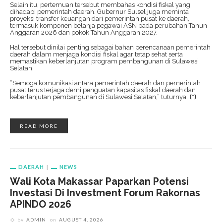
Selain itu, pertemuan tersebut membahas kondisi fiskal yang
dihadapi pemerintah daerah. Gubernur Sulsel juga meminta
proyeksi transfer keuangan dari pemerintah pusat ke daerah,
termasuk komponen belanja pegawai ASN pada perubahan Tahun
Anggaran 2026 dan pokok Tahun Anggaran 2027.
Hal tersebut dinilai penting sebagai bahan perencanaan pemerintah
daerah dalam menjaga kondisi fiskal agar tetap sehat serta
memastikan keberlanjutan program pembangunan di Sulawesi
Selatan.
“Semoga komunikasi antara pemerintah daerah dan pemerintah
pusat terus terjaga demi penguatan kapasitas fiskal daerah dan
keberlanjutan pembangunan di Sulawesi Selatan,” tuturnya.
(*)
READ MORE
DAERAH
NEWS
Wali Kota Makassar Paparkan Potensi
Investasi Di Investment Forum Rakornas
APINDO 2026
by
ADMIN
on
AUGUST 4, 2026