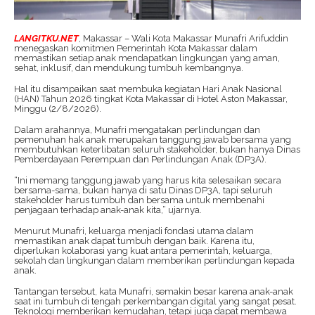
LANGITKU.NET
, Makassar – Wali Kota Makassar Munafri Arifuddin
menegaskan komitmen Pemerintah Kota Makassar dalam
memastikan setiap anak mendapatkan lingkungan yang aman,
sehat, inklusif, dan mendukung tumbuh kembangnya.
Hal itu disampaikan saat membuka kegiatan Hari Anak Nasional
(HAN) Tahun 2026 tingkat Kota Makassar di Hotel Aston Makassar,
Minggu (2/8/2026).
Dalam arahannya, Munafri mengatakan perlindungan dan
pemenuhan hak anak merupakan tanggung jawab bersama yang
membutuhkan keterlibatan seluruh stakeholder, bukan hanya Dinas
Pemberdayaan Perempuan dan Perlindungan Anak (DP3A).
“Ini memang tanggung jawab yang harus kita selesaikan secara
bersama-sama, bukan hanya di satu Dinas DP3A, tapi seluruh
stakeholder harus tumbuh dan bersama untuk membenahi
penjagaan terhadap anak-anak kita,” ujarnya.
Menurut Munafri, keluarga menjadi fondasi utama dalam
memastikan anak dapat tumbuh dengan baik. Karena itu,
diperlukan kolaborasi yang kuat antara pemerintah, keluarga,
sekolah dan lingkungan dalam memberikan perlindungan kepada
anak.
Tantangan tersebut, kata Munafri, semakin besar karena anak-anak
saat ini tumbuh di tengah perkembangan digital yang sangat pesat.
Teknologi memberikan kemudahan, tetapi juga dapat membawa