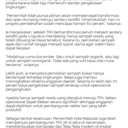
pidana karena tidak lagi memenuhi standar pengelolaan
lingkungan.
“Pemerintah tidak punya pilihan selain mempercepat transformasi
dari open dumping menuju sanitary landfill. Alhamdulillah, hari ini
progres pembenahan sudah mencapai hampir 80 persen,” katanya.
Ia menjelaskan, setelah TPA bertransformasi penuh menjadi sanitary
landfill pada 1 Agustus mendatang, hanya sampah residu yang
boleh dibuang ke lokasi tersebut. Karena itu, pemilahan sampah
sejak dari rumah tangga menjadi syarat utama agar sistem baru
dapat berjalan.
“Modalnya cuma dua ember. Satu untuk sampah organik, satu lagi
untuk sampah nonorganik. Tidak ada yang sulit kalau kita mulai
bersama,” ucapnya.
Lebih jauh, ia menyebut pemilahan sampah bukan hanya
berdampak terhadap lingkungan, tetapi juga mampu
meningkatkan efisiensi anggaran daerah. Selama ini lebih dari 70
persen biaya pengelolaan sampah terserap untuk operasional
pengangkutan.
Apabila hanya sampah residu yang diangkut menuju TPA, beban
operasional dapat ditekan secara signifikan sehingga anggaran
dapat dialihkan untuk pembangunan sektor lain yang lebih
produktif.
Sebagai bentuk keseriusan, Pemerintah Kota Makassar juga telah
memperluas pembangunan TPS 3R di seluruh kecamatan,
mendistribusikan komposter dan Teba-Teba modern di tingkat