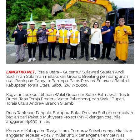
LANGITKU.NET
, Toraja Utara – Gubernur Sulawesi Selatan Andi
Sudirman Sulaiman melakukan Ground Breaking pembangunan
ruas Rantepao-Pangala-Baruppu-Batas Provinsi Sulawesi Barat, di
Kabupaten Toraja Utara, Sabtu (25/7/2026).
Kegiatan tersebut dihadiri Wakil Gubernur Sulsel Fatmawati Rusdi,
Bupati Tana Toraja Frederik Victor Palimbong, dan Wakil Bupati
Toraja Utara Andrew Branch Silambi.
Ruas Rantepao-Pangala-Baruppu-Batas Provinsi Sulbar merupakan
bagian dari Paket 6 Multiyears Project (MYP) dengan total nilai
anggaran Rp239 miliar.
Khusus di Kabupaten Toraja Utara, Pemprov Sulsel mengalokasikan
anggaran sebesar Rp42,7 miliar untuk penanganan empat ruas
jalan, yakni ruas Tedong Bonga-Buntao-Batas Kabupaten Luwu, ruas