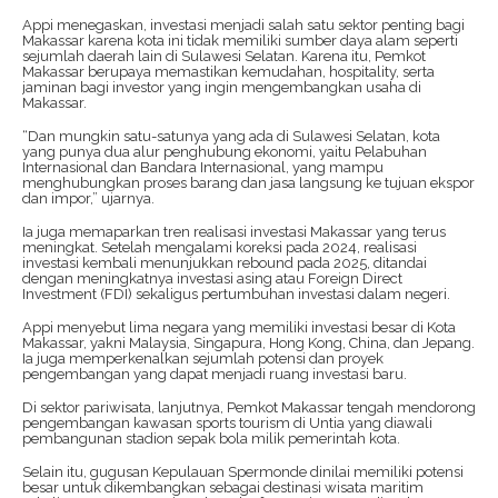
Appi menegaskan, investasi menjadi salah satu sektor penting bagi
Makassar karena kota ini tidak memiliki sumber daya alam seperti
sejumlah daerah lain di Sulawesi Selatan. Karena itu, Pemkot
Makassar berupaya memastikan kemudahan, hospitality, serta
jaminan bagi investor yang ingin mengembangkan usaha di
Makassar.
“Dan mungkin satu-satunya yang ada di Sulawesi Selatan, kota
yang punya dua alur penghubung ekonomi, yaitu Pelabuhan
Internasional dan Bandara Internasional, yang mampu
menghubungkan proses barang dan jasa langsung ke tujuan ekspor
dan impor,” ujarnya.
Ia juga memaparkan tren realisasi investasi Makassar yang terus
meningkat. Setelah mengalami koreksi pada 2024, realisasi
investasi kembali menunjukkan rebound pada 2025, ditandai
dengan meningkatnya investasi asing atau Foreign Direct
Investment (FDI) sekaligus pertumbuhan investasi dalam negeri.
Appi menyebut lima negara yang memiliki investasi besar di Kota
Makassar, yakni Malaysia, Singapura, Hong Kong, China, dan Jepang.
Ia juga memperkenalkan sejumlah potensi dan proyek
pengembangan yang dapat menjadi ruang investasi baru.
Di sektor pariwisata, lanjutnya, Pemkot Makassar tengah mendorong
pengembangan kawasan sports tourism di Untia yang diawali
pembangunan stadion sepak bola milik pemerintah kota.
Selain itu, gugusan Kepulauan Spermonde dinilai memiliki potensi
besar untuk dikembangkan sebagai destinasi wisata maritim