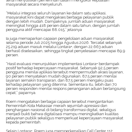
serta menyulitkan pemerintah dalam mengukur kepuasan
masyarakat secara menyeluruh.
“Melalui integrasi seluruh layanan ke dalam satu aplikasi,
masyarakat kini dapat mengakses berbagai pelayanan publik
dengan lebih mudah. Dampaknya, jumlah aduan masyarakat
meningkat hingga 418 persen dalam satu tahun, dengan jumlah
pengguna aktif mencapai 88.015,” jelasnya
Ia juga memaparkan capaian pengelolaan aduan masyarakat
selama periode Juli 2025 hingga Agustus 2026. Tercatat sebanyak
25.219 aduan masuk melalui Lontara+, dengan 22.663 aduan
berhasil diselesaikan, sehingga tingkat penyelesaian mencapai 89,9
persen.
“Hasil evaluasi menunjukkan implementasi Lontara+ berdampak
positif terhadap kepercayaan masyarakat. Sebanyak 92,5 persen
pengguna menilai aplikasi tersebut mempermudah akses layanan,
90 persen menyatakan mudah digunakan, 87,5 persen menilai
layanan semakin transparan, dan 87,5 persen mengaku puas
terhadap pelayanan yang diterima. Sementara itu, lebih dari 70
persen responden menilai respons penanganan aduan berlangsung
cepat,” paparnya.
Roem mengatakan berbagai capaian tersebut mengantarkan
Pemerintah Kota Makassar meraih sejumlah apresiasi dan
penghargaan nasional di bidang transformasi digital, sekaligus
menjadi bukti bahwa digitalisasi mampu meningkatkan kualitas
pelayanan publik sekaligus memperkuat kepercayaan masyarakat
kepada pemerintah.
Selain Lontara+, Roem juga memperkenalkan Call Center 112