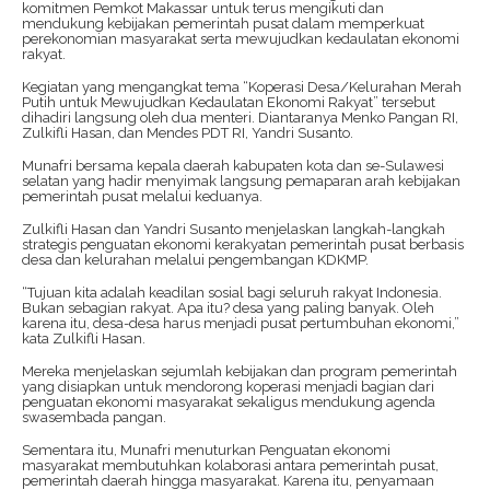
komitmen Pemkot Makassar untuk terus mengikuti dan
mendukung kebijakan pemerintah pusat dalam memperkuat
perekonomian masyarakat serta mewujudkan kedaulatan ekonomi
rakyat.
Kegiatan yang mengangkat tema “Koperasi Desa/Kelurahan Merah
Putih untuk Mewujudkan Kedaulatan Ekonomi Rakyat” tersebut
dihadiri langsung oleh dua menteri. Diantaranya Menko Pangan RI,
Zulkifli Hasan, dan Mendes PDT RI, Yandri Susanto.
Munafri bersama kepala daerah kabupaten kota dan se-Sulawesi
selatan yang hadir menyimak langsung pemaparan arah kebijakan
pemerintah pusat melalui keduanya.
Zulkifli Hasan dan Yandri Susanto menjelaskan langkah-langkah
strategis penguatan ekonomi kerakyatan pemerintah pusat berbasis
desa dan kelurahan melalui pengembangan KDKMP.
“Tujuan kita adalah keadilan sosial bagi seluruh rakyat Indonesia.
Bukan sebagian rakyat. Apa itu? desa yang paling banyak. Oleh
karena itu, desa-desa harus menjadi pusat pertumbuhan ekonomi,”
kata Zulkifli Hasan.
Mereka menjelaskan sejumlah kebijakan dan program pemerintah
yang disiapkan untuk mendorong koperasi menjadi bagian dari
penguatan ekonomi masyarakat sekaligus mendukung agenda
swasembada pangan.
Sementara itu, Munafri menuturkan Penguatan ekonomi
masyarakat membutuhkan kolaborasi antara pemerintah pusat,
pemerintah daerah hingga masyarakat. Karena itu, penyamaan