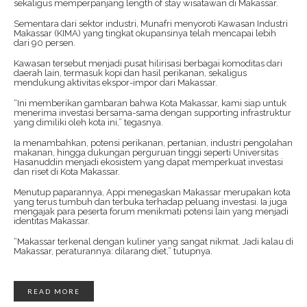
sekaligus memperpanjang length of stay wisatawan di Makassar.
Sementara dari sektor industri, Munafri menyoroti Kawasan Industri
Makassar (KIMA) yang tingkat okupansinya telah mencapai lebih
dari 90 persen.
Kawasan tersebut menjadi pusat hilirisasi berbagai komoditas dari
daerah lain, termasuk kopi dan hasil perikanan, sekaligus
mendukung aktivitas ekspor-impor dari Makassar.
“Ini memberikan gambaran bahwa Kota Makassar, kami siap untuk
menerima investasi bersama-sama dengan supporting infrastruktur
yang dimiliki oleh kota ini,” tegasnya.
Ia menambahkan, potensi perikanan, pertanian, industri pengolahan
makanan, hingga dukungan perguruan tinggi seperti Universitas
Hasanuddin menjadi ekosistem yang dapat memperkuat investasi
dan riset di Kota Makassar.
Menutup paparannya, Appi menegaskan Makassar merupakan kota
yang terus tumbuh dan terbuka terhadap peluang investasi. Ia juga
mengajak para peserta forum menikmati potensi lain yang menjadi
identitas Makassar.
“Makassar terkenal dengan kuliner yang sangat nikmat. Jadi kalau di
Makassar, peraturannya: dilarang diet,” tutupnya.
READ MORE