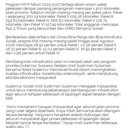
Program MYP Tahun 2025-2027 terbagi dalam enam paket
pekerjaan dengan panjang penanganan mencapai 1.400 kilometer
jalan provinsi. Adapun rincian masing-masing per paket yakni; Paket
I sepanjang 300,24 kilometer, Paket II 209,38 kilometer, Paket III
254,85 kilometer, Paket IV 286,80 kilometer, Paket V 218,75
kilometer, dan Paket VI 157,49 kilometer. Total anggaran mencapai
Rp2,5 Triliun yang bersumber dari APBD Pemprov Sulsel.
Berdasarkan data terbaru dari Dinas Bina Marga dan Bina Konstruksi
Sulsel, progres fisik masing-masing paket hingga awal Agustus
2026 mencapai 28,92 persen untuk Paket I, 20,56 persen Paket II,
28,31 persen Paket III, 12,03 persen Paket IV, 16,92 persen Paket V,
dan 0,96 persen untuk Paket VI.
Pembangunan infrastruktur jalan ini menjadi salah satu program
prioritas Gubernur Sulawesi Selatan Andi Sudirman Sulaiman
bersama Wakil Gubernur Fatmawati Rusdi dalam meningkatkan
kualitas infrastruktur, konektivitas antarwilayah, serta mendukung
aktivitas ekonomi masyarakat.
Gubernur Sulsel Andi Sudirman Sulaiman mengajak masyarakat
untuk terus mendukung pelaksanaan pembangunan infrastruktur
agar seluruh tahapan pekerjaan di lapangan dapat berjalan dengan
baik.
“Kami memahami harapan masyarakat agar seluruh jalan provinsi
yang rusak segera diperbaiki. Insya Allah semuanya akan ditangani
secara bertahap. Yang kami harapkan adalah dukungan dari
seluruh masyarakat agar proses pekerjaan di lapangan dapat
berjalan lancar tanpa hambatan,” harap Andi Sudirman beberapa
waktu lalu. (*)