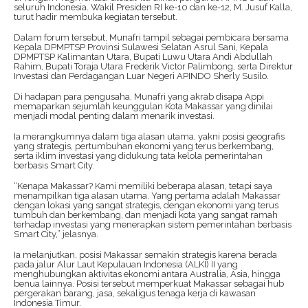
seluruh Indonesia. Wakil Presiden RI ke-10 dan ke-12, M. Jusuf Kalla,
turut hadir membuka kegiatan tersebut.
Dalam forum tersebut, Munafri tampil sebagai pembicara bersama
Kepala DPMPTSP Provinsi Sulawesi Selatan Asrul Sani, Kepala
DPMPTSP Kalimantan Utara, Bupati Luwu Utara Andi Abdullah
Rahim, Bupati Toraja Utara Frederik Victor Palimbong, serta Direktur
Investasi dan Perdagangan Luar Negeri APINDO Sherly Susilo.
Di hadapan para pengusaha, Munafri yang akrab disapa Appi
memaparkan sejumlah keunggulan Kota Makassar yang dinilai
menjadi modal penting dalam menarik investasi.
Ia merangkumnya dalam tiga alasan utama, yakni posisi geografis
yang strategis, pertumbuhan ekonomi yang terus berkembang,
serta iklim investasi yang didukung tata kelola pemerintahan
berbasis Smart City.
“Kenapa Makassar? Kami memiliki beberapa alasan, tetapi saya
menampilkan tiga alasan utama. Yang pertama adalah Makassar
dengan lokasi yang sangat strategis, dengan ekonomi yang terus
tumbuh dan berkembang, dan menjadi kota yang sangat ramah
terhadap investasi yang menerapkan sistem pemerintahan berbasis
Smart City,” jelasnya.
Ia melanjutkan, posisi Makassar semakin strategis karena berada
pada jalur Alur Laut Kepulauan Indonesia (ALKI) II yang
menghubungkan aktivitas ekonomi antara Australia, Asia, hingga
benua lainnya. Posisi tersebut memperkuat Makassar sebagai hub
pergerakan barang, jasa, sekaligus tenaga kerja di kawasan
Indonesia Timur.