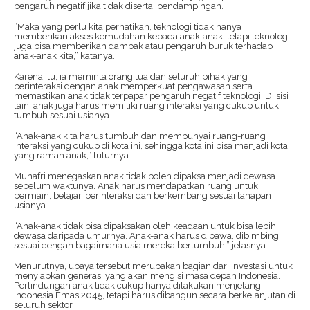
pengaruh negatif jika tidak disertai pendampingan.
“Maka yang perlu kita perhatikan, teknologi tidak hanya
memberikan akses kemudahan kepada anak-anak, tetapi teknologi
juga bisa memberikan dampak atau pengaruh buruk terhadap
anak-anak kita,” katanya.
Karena itu, ia meminta orang tua dan seluruh pihak yang
berinteraksi dengan anak memperkuat pengawasan serta
memastikan anak tidak terpapar pengaruh negatif teknologi. Di sisi
lain, anak juga harus memiliki ruang interaksi yang cukup untuk
tumbuh sesuai usianya.
“Anak-anak kita harus tumbuh dan mempunyai ruang-ruang
interaksi yang cukup di kota ini, sehingga kota ini bisa menjadi kota
yang ramah anak,” tuturnya.
Munafri menegaskan anak tidak boleh dipaksa menjadi dewasa
sebelum waktunya. Anak harus mendapatkan ruang untuk
bermain, belajar, berinteraksi dan berkembang sesuai tahapan
usianya.
“Anak-anak tidak bisa dipaksakan oleh keadaan untuk bisa lebih
dewasa daripada umurnya. Anak-anak harus dibawa, dibimbing
sesuai dengan bagaimana usia mereka bertumbuh,” jelasnya.
Menurutnya, upaya tersebut merupakan bagian dari investasi untuk
menyiapkan generasi yang akan mengisi masa depan Indonesia.
Perlindungan anak tidak cukup hanya dilakukan menjelang
Indonesia Emas 2045, tetapi harus dibangun secara berkelanjutan di
seluruh sektor.