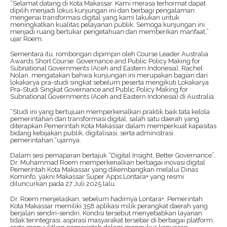
“Selamat datang di Kota Makassar. Kami merasa terhormat dapat
dipilih menjadi lokus kunjungan ini dan berbagi pengalaman
mengenai transformasi digital yang kami lakukan untuk
meningkatkan kualitas pelayanan publik. Semoga kunjungan ini
menjadi ruang bertukar pengetahuan dan memberikan manfaat,”
ujar Roem.
Sementara itu, rombongan dipimpin oleh Course Leader Australia
Awards Short Course: Governance and Public Policy Making for
Subnational Governments (Aceh and Eastern Indonesia), Rachel
Nolan, mengatakan bahwa kunjungan ini merupakan bagian dari
lokakarya pra-studi singkat sebelum peserta mengikuti Lokakarya
Pra-Studi Singkat Governance and Public Policy Making for
Subnational Governments (Aceh and Eastern Indonesia) di Australia.
“Studi ini yang bertujuan memperkenalkan praktik baik tata kelola
pemerintahan dan transformasi digital, salah satu daerah yang
diterapkan Pemerintah Kota Makassar dalam memperkuat kapasitas
bidang kebijakan publik, digitalisasi, serta administrasi
pemerintahan,“ujarnya.
Dalam sesi pemaparan bertajuk “Digital Insight, Better Governance”,
Dr. Muhammad Roem memperkenalkan berbagai inovasi digital
Pemerintah Kota Makassar yang dikembangkan melalui Dinas
Kominfo, yakni Makassar Super Apps Lontara+ yang resmi
diluncurkan pada 27 Juli 2025 lalu.
Dr. Roem menjelaskan, sebelum hadirnya Lontara+, Pemerintah
Kota Makassar memiliki 358 aplikasi milik perangkat daerah yang
berjalan sendiri-sendiri. Kondisi tersebut menyebabkan layanan
tidak terintegrasi, aspirasi masyarakat tersebar di berbagai platform,