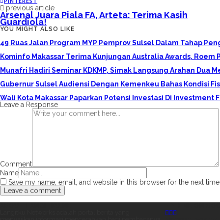
PINTEREST
previous article
Arsenal Juara Piala FA, Arteta: Terima Kasih
Guardiola!
YOU MIGHT ALSO LIKE
49 Ruas Jalan Program MYP Pemprov Sulsel Dalam Tahap Pen
Kominfo Makassar Terima Kunjungan Australia Awards, Roem P
Munafri Hadiri Seminar KDKMP, Simak Langsung Arahan Dua M
Gubernur Sulsel Audiensi Dengan Kemenkeu Bahas Kondisi Fi
Wali Kota Makassar Paparkan Potensi Investasi Di Investment
Leave a Response
Comment
Name
Save my name, email, and website in this browser for the next tim
ABOUT LANGITKU.NET
FIND ME ON SOC
Langitku Networks adalah portal berita yang
menyajikan informasi mencerahkan bagi pembacanya.