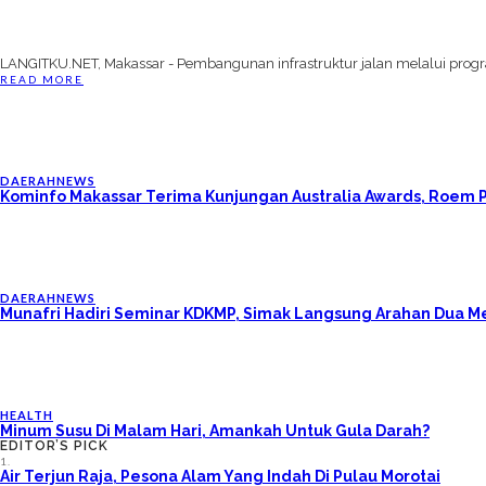
LANGITKU.NET, Makassar - Pembangunan infrastruktur jalan melalui progra
READ MORE
DAERAH
NEWS
Kominfo Makassar Terima Kunjungan Australia Awards, Roem P
DAERAH
NEWS
Munafri Hadiri Seminar KDKMP, Simak Langsung Arahan Dua M
HEALTH
Minum Susu Di Malam Hari, Amankah Untuk Gula Darah?
EDITOR’S PICK
1.
Air Terjun Raja, Pesona Alam Yang Indah Di Pulau Morotai