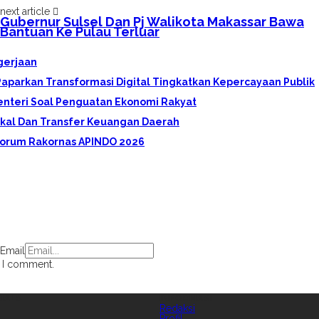
next article
Gubernur Sulsel Dan Pj Walikota Makassar Bawa
Bantuan Ke Pulau Terluar
gerjaan
aparkan Transformasi Digital Tingkatkan Kepercayaan Publik
enteri Soal Penguatan Ekonomi Rakyat
skal Dan Transfer Keuangan Daerah
 Forum Rakornas APINDO 2026
Email
e I comment.
IALS
INFORMASI
Redaksi
Profil