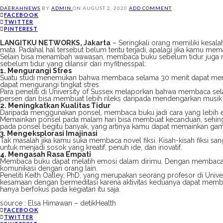
DAERAH
NEWS
BY
ADMIN
ON
AUGUST 2, 2020
ADD COMMENT
FACEBOOK
TWITTER
PINTEREST
LANGITKU NETWORKS, Jakarta
– Seringkali orang memiliki kesa
mata. Padahal hal tersebut belum tentu terjadi, apalagi jika kamu m
Selain bisa menambah wawasan, membaca buku sebelum tidur juga me
sebelum tidur yang dilansir dari myfitnesspal:
1. Mengurangi Stres
Suatu studi menemukan bahwa membaca selama 30 menit dapat membua
dapat mengurangi tingkat stres.
Para peneliti di University of Sussex melaporkan bahwa membaca se
persen dan bisa membuat lebih rileks daripada mendengarkan musik 
2. Meningkatkan Kualitas Tidur
Daripada menggunakan ponsel, membaca buku jadi cara yang lebih ef
Memainkan ponsel pada malam hari bisa membuat kecanduan, sehingga 
pada ponsel begitu banyak, yang artinya kamu dapat memainkan gam
3. Mengeksplorasi Imajinasi
Tak masalah jika kamu suka membaca novel fiksi. Kisah-kisah fiksi 
untuk menjadi sosok yang kreatif, penuh ide, dan inovatif.
4. Mengasah Rasa Empati
Membaca buku dapat melatih emosi dalam dirimu. Dengan membaca b
komunikasi dengan orang lain.
Peneliti Keith Oatley, PhD, yang merupakan seorang profesor di Un
kesamaan dengan bermeditasi karena aktivitas keduanya dapat memb
hanya berfokus pada kegiatan itu saja.
source : Elsa Himawan – detikHealth
FACEBOOK
TWITTER