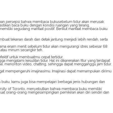
lahan persepsi bahwa membaca bukusebelum tidur akan merusak
emastikan baca buku dengan kondisi ruangan yang terang.
miliki segudang manfaat positif. Berikut manfaat membaca buku
t tekanan darah dan detak jantung menjadi lebih rendah, serta
lama enam menit sebelum tidur akan mengurangi stres sebesar 68
atau minum secangkir teh.
ektif untuk membuatmu cepat tertidur.
mengalami kesulitan tidur. Hal ini dikarenakan fitur yang terdapat
e, menonton video, chatting, sehingga dapat mengganggu jam tidur.
sangat mempengaruhi imajinasimu. Imajinasi dapat memampukan dirimu
uku, kamu juga bisa mempelajari berbagai jenis hubungan dan
iversity of Toronto, menyebutkan bahwa membaca buku memiliki
uat orang-orang mengesampingkan pemikiran akan diri sendiri dan