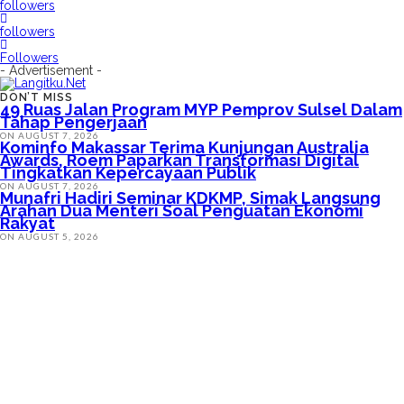
followers
followers
Followers
- Advertisement -
DON’T MISS
49 Ruas Jalan Program MYP Pemprov Sulsel Dalam
Tahap Pengerjaan
ON
AUGUST 7, 2026
Kominfo Makassar Terima Kunjungan Australia
Awards, Roem Paparkan Transformasi Digital
Tingkatkan Kepercayaan Publik
ON
AUGUST 7, 2026
Munafri Hadiri Seminar KDKMP, Simak Langsung
Arahan Dua Menteri Soal Penguatan Ekonomi
Rakyat
ON
AUGUST 5, 2026