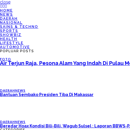
close
HOME
NEWS
DAERAH
NASIONAL
SAINS & TECHNO
SPORTS
SHOWBIZ
HEALTH
LIFESTYLE
AUTOMOTIVE
POPLUAR POSTS
FOTO
Air Terjun Raja, Pesona Alam Yang Indah Di Pulau M
DAERAH
NEWS
Bantuan Sembako Presiden Tiba Di Makassar
DAERAH
NEWS
Beredar Hoax Kondisi Bili-Bili, Wagub Sulsel : Laporan BBWS-