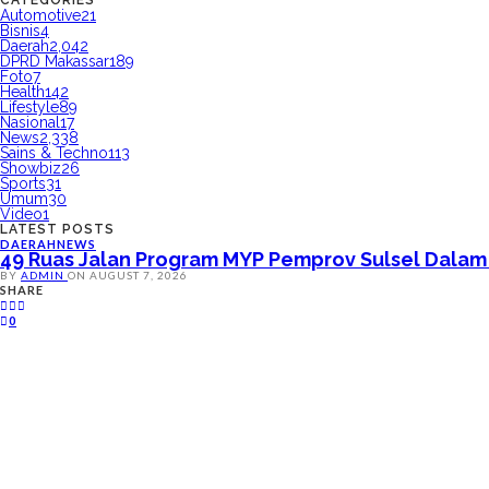
CATEGORIES
Automotive
21
Bisnis
4
Daerah
2,042
DPRD Makassar
189
Foto
7
Health
142
Lifestyle
89
Nasional
17
News
2,338
Sains & Techno
113
Showbiz
26
Sports
31
Umum
30
Video
1
LATEST POSTS
DAERAH
NEWS
49 Ruas Jalan Program MYP Pemprov Sulsel Dalam
BY
ADMIN
ON
AUGUST 7, 2026
SHARE
0