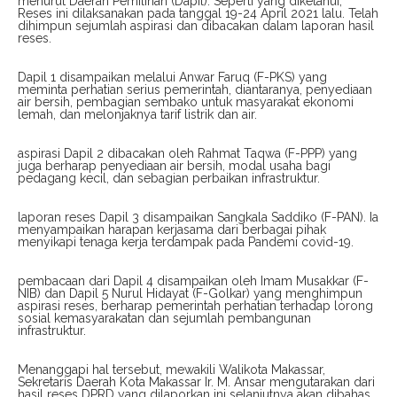
menurut Daerah Pemilihan (Dapil). Seperti yang diketahui,
Reses ini dilaksanakan pada tanggal 19-24 April 2021 lalu. Telah
dihimpun sejumlah aspirasi dan dibacakan dalam laporan hasil
reses.
Dapil 1 disampaikan melalui Anwar Faruq (F-PKS) yang
meminta perhatian serius pemerintah, diantaranya, penyediaan
air bersih, pembagian sembako untuk masyarakat ekonomi
lemah, dan melonjaknya tarif listrik dan air.
aspirasi Dapil 2 dibacakan oleh Rahmat Taqwa (F-PPP) yang
juga berharap penyediaan air bersih, modal usaha bagi
pedagang kecil, dan sebagian perbaikan infrastruktur.
laporan reses Dapil 3 disampaikan Sangkala Saddiko (F-PAN). Ia
menyampaikan harapan kerjasama dari berbagai pihak
menyikapi tenaga kerja terdampak pada Pandemi covid-19.
pembacaan dari Dapil 4 disampaikan oleh Imam Musakkar (F-
NIB) dan Dapil 5 Nurul Hidayat (F-Golkar) yang menghimpun
aspirasi reses, berharap pemerintah perhatian terhadap lorong
sosial kemasyarakatan dan sejumlah pembangunan
infrastruktur.
Menanggapi hal tersebut, mewakili Walikota Makassar,
Sekretaris Daerah Kota Makassar Ir. M. Ansar mengutarakan dari
hasil reses DPRD yang dilaporkan ini selanjutnya akan dibahas