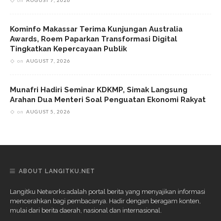
on
AUGUST 7, 2026
Kominfo Makassar Terima Kunjungan Australia
Awards, Roem Paparkan Transformasi Digital
Tingkatkan Kepercayaan Publik
on
AUGUST 7, 2026
Munafri Hadiri Seminar KDKMP, Simak Langsung
Arahan Dua Menteri Soal Penguatan Ekonomi Rakyat
on
AUGUST 5, 2026
ABOUT LANGITKU.NET
Langitku Networks adalah portal berita yang menyajikan informasi
mencerahkan bagi pembacanya. Hadir dengan beragam konten,
mulai dari berita daerah, nasional dan internasional.