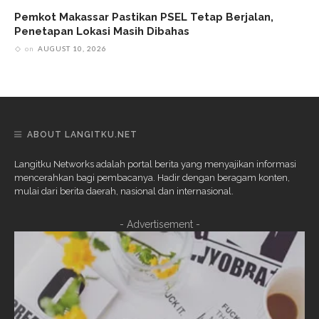
Pemkot Makassar Pastikan PSEL Tetap Berjalan,
Penetapan Lokasi Masih Dibahas
on
AUGUST 10, 2026
ABOUT LANGITKU.NET
Langitku Networks adalah portal berita yang menyajikan informasi
mencerahkan bagi pembacanya. Hadir dengan beragam konten,
mulai dari berita daerah, nasional dan internasional.
- Advertisement -