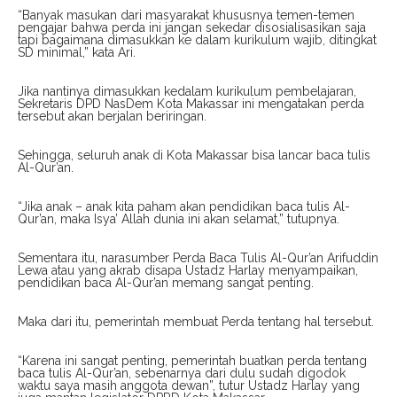
“Banyak masukan dari masyarakat khususnya temen-temen
pengajar bahwa perda ini jangan sekedar disosialisasikan saja
tapi bagaimana dimasukkan ke dalam kurikulum wajib, ditingkat
SD minimal,” kata Ari.
Jika nantinya dimasukkan kedalam kurikulum pembelajaran,
Sekretaris DPD NasDem Kota Makassar ini mengatakan perda
tersebut akan berjalan beriringan.
Sehingga, seluruh anak di Kota Makassar bisa lancar baca tulis
Al-Qur’an.
“Jika anak – anak kita paham akan pendidikan baca tulis Al-
Qur’an, maka Isya’ Allah dunia ini akan selamat,” tutupnya.
Sementara itu, narasumber Perda Baca Tulis Al-Qur’an Arifuddin
Lewa atau yang akrab disapa Ustadz Harlay menyampaikan,
pendidikan baca Al-Qur’an memang sangat penting.
Maka dari itu, pemerintah membuat Perda tentang hal tersebut.
“Karena ini sangat penting, pemerintah buatkan perda tentang
baca tulis Al-Qur’an, sebenarnya dari dulu sudah digodok
waktu saya masih anggota dewan”, tutur Ustadz Harlay yang