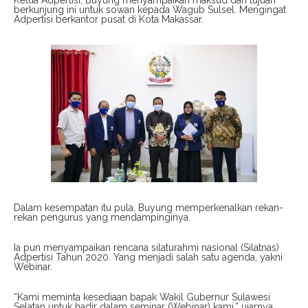
Ketua Adpertisi, Buyung menyampaikan maksud dan tujuan
berkunjung ini untuk sowan kepada Wagub Sulsel. Mengingat
Adpertisi berkantor pusat di Kota Makassar.
Dalam kesempatan itu pula, Buyung memperkenalkan rekan-
rekan pengurus yang mendampinginya.
Ia pun menyampaikan rencana silaturahmi nasional (Silatnas)
Adpertisi Tahun 2020. Yang menjadi salah satu agenda, yakni
Webinar.
“Kami meminta kesediaan bapak Wakil Gubernur Sulawesi
Selatan untuk hadir dalam seminar (Webinar) kami,” ujarnya.