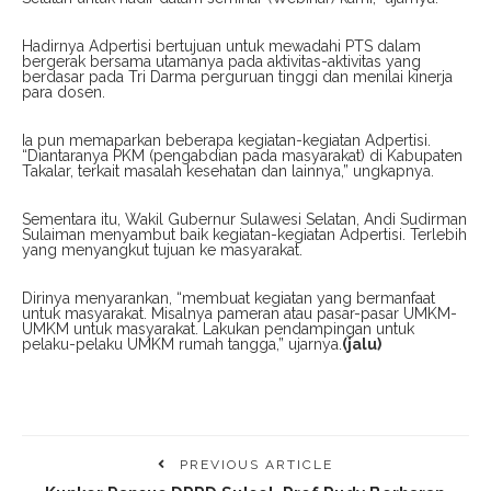
Hadirnya Adpertisi bertujuan untuk mewadahi PTS dalam
bergerak bersama utamanya pada aktivitas-aktivitas yang
berdasar pada Tri Darma perguruan tinggi dan menilai kinerja
para dosen.
Ia pun memaparkan beberapa kegiatan-kegiatan Adpertisi.
“Diantaranya PKM (pengabdian pada masyarakat) di Kabupaten
Takalar, terkait masalah kesehatan dan lainnya,” ungkapnya.
Sementara itu, Wakil Gubernur Sulawesi Selatan, Andi Sudirman
Sulaiman menyambut baik kegiatan-kegiatan Adpertisi. Terlebih
yang menyangkut tujuan ke masyarakat.
Dirinya menyarankan, “membuat kegiatan yang bermanfaat
untuk masyarakat. Misalnya pameran atau pasar-pasar UMKM-
UMKM untuk masyarakat. Lakukan pendampingan untuk
pelaku-pelaku UMKM rumah tangga,” ujarnya.
(jalu)
PREVIOUS ARTICLE