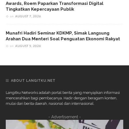
Awards, Roem Paparkan Transformasi Digital
Tingkatkan Kepercayaan Publik
on
AUGUST 7, 2026
Munafri Hadiri Seminar KDKMP, Simak Langsung
Arahan Dua Menteri Soal Penguatan Ekonomi Rakyat
on
AUGUST 5, 2026
ABOUT LANGITKU.NET
Langitku Networks adalah portal berita yang menyajikan informasi
mencerahkan bagi pembacanya. Hadir dengan beragam konten,
mulai dari berita daerah, nasional dan internasional.
- Advertisement -