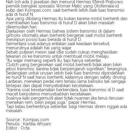
Nah loh ada 2 jawaban dan menurut Hermas Efendi Prabowo
pemilik bengkel spesialis Worner Matic yang Otofemale.id
kutip dari Kompas.com, saat berhenti lebih baik tuas transmisi
ada di huruf N.
Apa yang dibilang Hermas itu bukan karena mobil berhenti dan
membiarkan tuas transmisi di huruf D akan bikin masalah
dikemudian hari.
Dijelaskan oleh Hermas bahwa sistem transmisi di dalam
girboks otomatis akan berhenti bergerak saat mobil berhenti
meskipun posisi tuas berada di huruf D.
Sementara soal adanya entakan saat keadaan tersebut,
menurutnya adalah hal yang wajar.
Sebab putaran mesin saat idle sudah cukup menghasilkan
tekanan oli ke transmisi untuk membuat mobil melaju.
“Itu wajar memang seperti itu, tapi hanya sebentar.
Clutch yang bergesekan saat mobil berhenti tidak akan bikin
jebol transmisi, karena tidak berpengaruh signifikan,” terangnya.
Sedangkan untuk urusan lebih baik tuas transmisi dipindahkan
ke huruf N saat harus berhenti, kaitannya dengan safety driving.
Lantaran, menekan pedal rem terlalu lama berisiko tak sengaja
terlepas dan dapat menyebabkan kecelakaan.
“Karena soal keselamatan berkendara, tuas transmisi di D saat
macet berpotensi menyebabkan kecelakaan.
Soalnya kaki pengemudi akan tidak nyaman jika terus-terusan
menekan rem, bikin pegal juga,” papar Hermas.
Tapi kalau berhentinya sebentar, bagi Hermas direm nggak ada
masalah.
Source : Kompas.com
Penulis : Kartika Afriyani
Editor : Octa