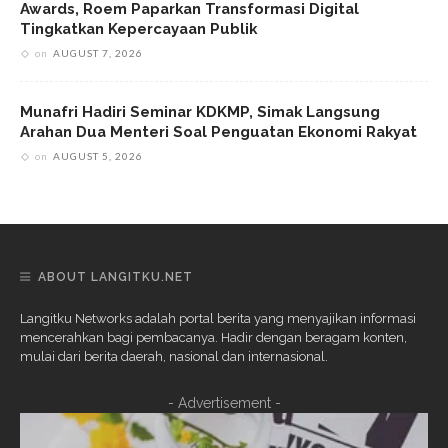
Awards, Roem Paparkan Transformasi Digital
Tingkatkan Kepercayaan Publik
on
AUGUST 7, 2026
Munafri Hadiri Seminar KDKMP, Simak Langsung
Arahan Dua Menteri Soal Penguatan Ekonomi Rakyat
on
AUGUST 5, 2026
ABOUT LANGITKU.NET
Langitku Networks adalah portal berita yang menyajikan informasi
mencerahkan bagi pembacanya. Hadir dengan beragam konten,
mulai dari berita daerah, nasional dan internasional.
- Advertisement -