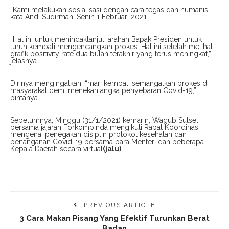
“Kami melakukan sosialisasi dengan cara tegas dan humanis,”
kata Andi Sudirman, Senin 1 Februari 2021.
“Hal ini untuk menindaklanjuti arahan Bapak Presiden untuk
turun kembali mengencangkan prokes. Hal ini setelah melihat
grafik positivity rate dua bulan terakhir yang terus meningkat,”
jelasnya.
Dirinya mengingatkan, “mari kembali semangatkan prokes di
masyarakat demi menekan angka penyebaran Covid-19,”
pintanya.
Sebelumnya, Minggu (31/1/2021) kemarin, Wagub Sulsel
bersama jajaran Forkompinda mengikuti Rapat Koordinasi
mengenai penegakan disiplin protokol kesehatan dan
penanganan Covid-19 bersama para Menteri dan beberapa
Kepala Daerah secara virtual
(jalu)
PREVIOUS ARTICLE
3 Cara Makan Pisang Yang Efektif Turunkan Berat
Badan