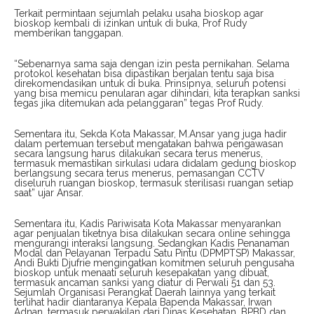
Terkait permintaan sejumlah pelaku usaha bioskop agar
bioskop kembali di izinkan untuk di buka, Prof Rudy
memberikan tanggapan.
“Sebenarnya sama saja dengan izin pesta pernikahan. Selama
protokol kesehatan bisa dipastikan berjalan tentu saja bisa
direkomendasikan untuk di buka. Prinsipnya, seluruh potensi
yang bisa memicu penularan agar dihindari, kita terapkan sanksi
tegas jika ditemukan ada pelanggaran” tegas Prof Rudy.
Sementara itu, Sekda Kota Makassar, M.Ansar yang juga hadir
dalam pertemuan tersebut mengatakan bahwa pengawasan
secara langsung harus dilakukan secara terus menerus,
termasuk memastikan sirkulasi udara didalam gedung bioskop
berlangsung secara terus menerus, pemasangan CCTV
diseluruh ruangan bioskop, termasuk sterilisasi ruangan setiap
saat” ujar Ansar.
Sementara itu, Kadis Pariwisata Kota Makassar menyarankan
agar penjualan tiketnya bisa dilakukan secara online sehingga
mengurangi interaksi langsung. Sedangkan Kadis Penanaman
Modal dan Pelayanan Terpadu Satu Pintu (DPMPTSP) Makassar,
Andi Bukti Djufrie mengingatkan komitmen seluruh pengusaha
bioskop untuk menaati seluruh kesepakatan yang dibuat,
termasuk ancaman sanksi yang diatur di Perwali 51 dan 53.
Sejumlah Organisasi Perangkat Daerah lainnya yang terkait
terlihat hadir diantaranya Kepala Bapenda Makassar, Irwan
Adnan, termasuk perwakilan dari Dinas Kesehatan, BPBD dan