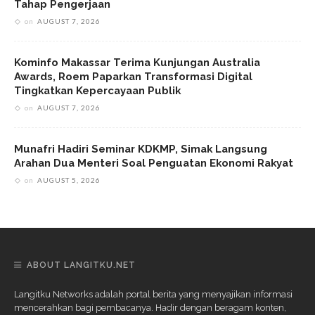
Tahap Pengerjaan
on
AUGUST 7, 2026
Kominfo Makassar Terima Kunjungan Australia
Awards, Roem Paparkan Transformasi Digital
Tingkatkan Kepercayaan Publik
on
AUGUST 7, 2026
Munafri Hadiri Seminar KDKMP, Simak Langsung
Arahan Dua Menteri Soal Penguatan Ekonomi Rakyat
on
AUGUST 5, 2026
ABOUT LANGITKU.NET
Langitku Networks adalah portal berita yang menyajikan informasi
mencerahkan bagi pembacanya. Hadir dengan beragam konten,