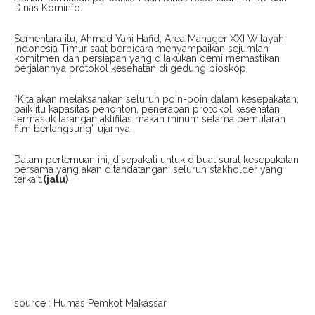
Dinas Kominfo.
Sementara itu, Ahmad Yani Hafid, Area Manager XXI Wilayah
Indonesia Timur saat berbicara menyampaikan sejumlah
komitmen dan persiapan yang dilakukan demi memastikan
berjalannya protokol kesehatan di gedung bioskop.
“Kita akan melaksanakan seluruh poin-poin dalam kesepakatan,
baik itu kapasitas penonton, penerapan protokol kesehatan,
termasuk larangan aktifitas makan minum selama pemutaran
film berlangsung” ujarnya.
Dalam pertemuan ini, disepakati untuk dibuat surat kesepakatan
bersama yang akan ditandatangani seluruh stakholder yang
terkait.
(jalu)
source : Humas Pemkot Makassar