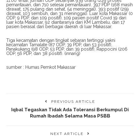
11.00 Wita), jumlah ODP sebanyak 939 orang (229 proses
pemantauan, dan 710 selesai pemantauan). 397 PDP (168 masih
dirawat, 175 pulang dan sehat, 54 meninggal). 393 positif (259
dirawat, 103 sembuh, dan 31 meninggal). Luar kota Makassar (0
ODP, 9 PDP, dan 109 positif). 109 pasien positif Covid 19 dari
luar kota Makassar, 92 diantaranya dari KM Lambelu, dan 17
pasien berasal dari berbagai daerah di luar Makassar.
Tiga kecamatan dengan tingkat sebaran tertinggi yakni
kecamatan Tamalate (87 ODP, 39 PDP, dan 53 positif),
Panakukang (98 ODP, 53 PDP, dan 39 positif), Rappocini (206
ODP, 56 PDP, dan 38 positif). (innang)
sumber : Humas Pemkot Makassar
PREVIOUS ARTICLE
Iqbal Tegaskan Tidak Ada Toleransi Berkumpul Di
Rumah Ibadah Selama Masa PSBB
NEXT ARTICLE