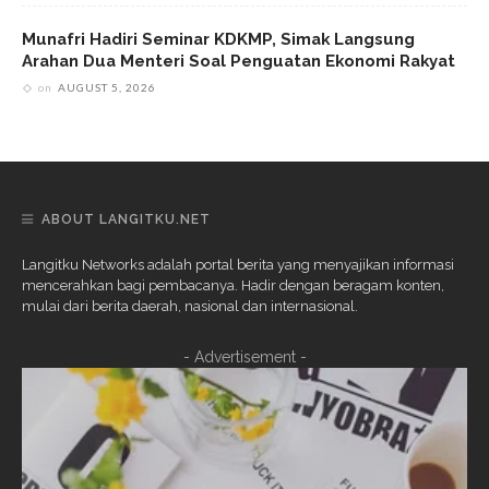
Munafri Hadiri Seminar KDKMP, Simak Langsung
Arahan Dua Menteri Soal Penguatan Ekonomi Rakyat
on
AUGUST 5, 2026
ABOUT LANGITKU.NET
Langitku Networks adalah portal berita yang menyajikan informasi
mencerahkan bagi pembacanya. Hadir dengan beragam konten,
mulai dari berita daerah, nasional dan internasional.
- Advertisement -