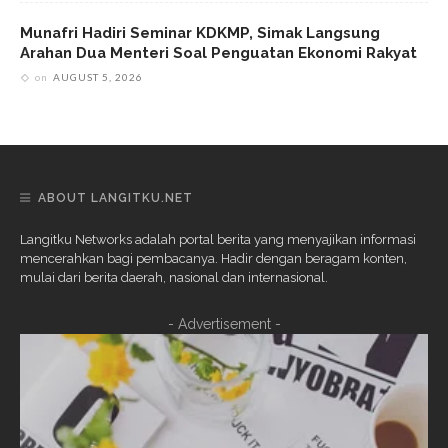
Munafri Hadiri Seminar KDKMP, Simak Langsung
Arahan Dua Menteri Soal Penguatan Ekonomi Rakyat
on
AUGUST 5, 2026
ABOUT LANGITKU.NET
Langitku Networks adalah portal berita yang menyajikan informasi
mencerahkan bagi pembacanya. Hadir dengan beragam konten,
mulai dari berita daerah, nasional dan internasional.
- Advertisement -