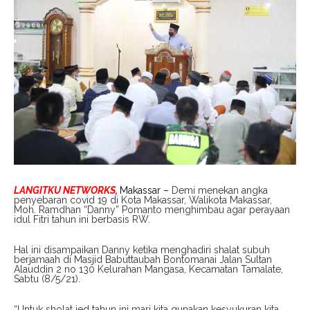
LANGITKU NETWORKS,
Makassar –
Demi menekan angka
penyebaran covid 19 di Kota Makassar, Walikota Makassar,
Moh. Ramdhan “Danny” Pomanto menghimbau agar perayaan
idul Fitri tahun ini berbasis RW.
Hal ini disampaikan Danny ketika menghadiri shalat subuh
berjamaah di Masjid Babuttaubah Bontomanai Jalan Sultan
Alauddin 2 no 130 Kelurahan Mangasa, Kecamatan Tamalate,
Sabtu (8/5/21).
“Untuk sholat ied tahun ini mari kita gunakan kesyukuran kita