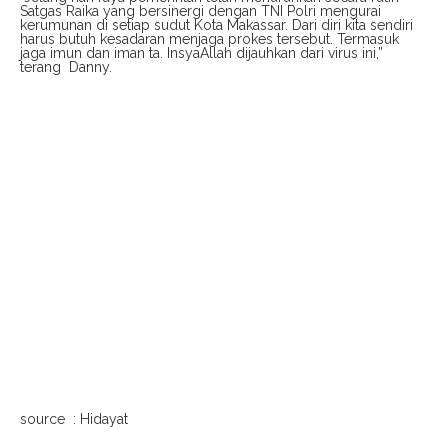
Satgas Raika yang bersinergi dengan TNI Polri mengurai
kerumunan di setiap sudut Kota Makassar. Dari diri kita sendiri
harus butuh kesadaran menjaga prokes tersebut. Termasuk
jaga imun dan iman ta. InsyaAllah dijauhkan dari virus ini,”
terang Danny.
source : Hidayat