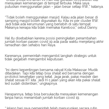
merayakan kemenangan di tempat terbuka. Maka saya
putuskan menggunakan jalan – jalan besar setiap RW.,” katanya.
“Tidak boleh menggunakan masjid. Kalau ada jalan besar di
samping masjid boleh digunakan itu. Kita ini per cluster RW.
Jadi tidak ada kerumunan yang berlebih di satu tempat.
Makanya kenapa kita tidak memakai Karebosi,” sebut Danny.
Hal itu disebabkan karena posisi peningkatan penambahan
jumlah korban pasien covid 19 ada pada waktu menjelang akhir
ramadhan dan sehabis hari Raya.
Karenanya, pemerintah mengambil langkah strategis untuk
tidak gegabah mengambil keputusan.
“Ini demi kepentingan bersama rakyat Kota Makassar. Mudik
ditiadakan. Tapi kita tetap bisa shalat ied bersama dengan
protokol kesehatan yang ketat. Jaga jarak, pakai masker dan
shalat sesuai RT kita. Jadi H-1 jalan yang akan kita pakai shalat
Ied sudah disterilkan,” ungkapnya.
Harapannya, tetap bisa bersukacita merayakan kemenangan
tanpa harus menambah jumlah korban covid 19.
“Jelang hari raya pemerintah telah menurunkan secara rutin