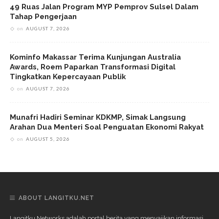
49 Ruas Jalan Program MYP Pemprov Sulsel Dalam
Tahap Pengerjaan
on
AUGUST 7, 2026
Kominfo Makassar Terima Kunjungan Australia
Awards, Roem Paparkan Transformasi Digital
Tingkatkan Kepercayaan Publik
on
AUGUST 7, 2026
Munafri Hadiri Seminar KDKMP, Simak Langsung
Arahan Dua Menteri Soal Penguatan Ekonomi Rakyat
on
AUGUST 5, 2026
ABOUT LANGITKU.NET
Langitku Networks adalah portal berita yang menyajikan informasi