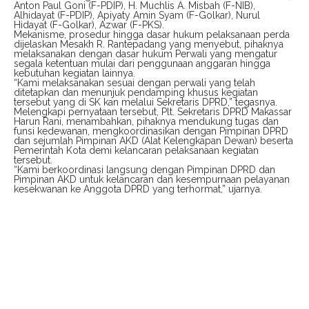
Anton Paul Goni (F-PDIP), H. Muchlis A. Misbah (F-NIB),
Alhidayat (F-PDIP), Apiyaty Amin Syam (F-Golkar), Nurul
Hidayat (F-Golkar), Azwar (F-PKS).
Mekanisme, prosedur hingga dasar hukum pelaksanaan perda
dijelaskan Mesakh R. Rantepadang yang menyebut, pihaknya
melaksanakan dengan dasar hukum Perwali yang mengatur
segala ketentuan mulai dari penggunaan anggaran hingga
kebutuhan kegiatan lainnya.
“Kami melaksanakan sesuai dengan perwali yang telah
ditetapkan dan menunjuk pendamping khusus kegiatan
tersebut yang di SK kan melalui Sekretaris DPRD,” tegasnya.
Melengkapi pernyataan tersebut, Plt. Sekretaris DPRD Makassar
Harun Rani, menambahkan, pihaknya mendukung tugas dan
funsi kedewanan, mengkoordinasikan dengan Pimpinan DPRD
dan sejumlah Pimpinan AKD (Alat Kelengkapan Dewan) beserta
Pemerintah Kota demi kelancaran pelaksanaan kegiatan
tersebut.
“Kami berkoordinasi langsung dengan Pimpinan DPRD dan
Pimpinan AKD untuk kelancaran dan kesempurnaan pelayanan
kesekwanan ke Anggota DPRD yang terhormat,” ujarnya.