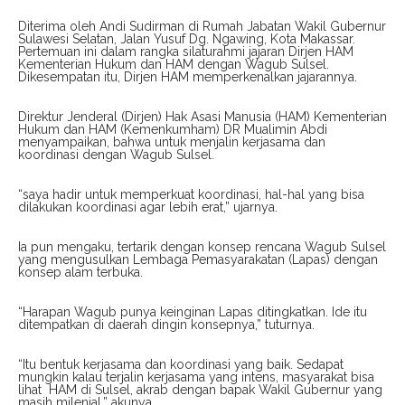
Diterima oleh Andi Sudirman di Rumah Jabatan Wakil Gubernur
Sulawesi Selatan, Jalan Yusuf Dg. Ngawing, Kota Makassar.
Pertemuan ini dalam rangka silaturahmi jajaran Dirjen HAM
Kementerian Hukum dan HAM dengan Wagub Sulsel.
Dikesempatan itu, Dirjen HAM memperkenalkan jajarannya.
Direktur Jenderal (Dirjen) Hak Asasi Manusia (HAM) Kementerian
Hukum dan HAM (Kemenkumham) DR Mualimin Abdi
menyampaikan, bahwa untuk menjalin kerjasama dan
koordinasi dengan Wagub Sulsel.
“saya hadir untuk memperkuat koordinasi, hal-hal yang bisa
dilakukan koordinasi agar lebih erat,” ujarnya.
Ia pun mengaku, tertarik dengan konsep rencana Wagub Sulsel
yang mengusulkan Lembaga Pemasyarakatan (Lapas) dengan
konsep alam terbuka.
“Harapan Wagub punya keinginan Lapas ditingkatkan. Ide itu
ditempatkan di daerah dingin konsepnya,” tuturnya.
“Itu bentuk kerjasama dan koordinasi yang baik. Sedapat
mungkin kalau terjalin kerjasama yang intens, masyarakat bisa
lihat
HAM di Sulsel, akrab dengan bapak Wakil Gubernur yang
masih milenial,” akunya.