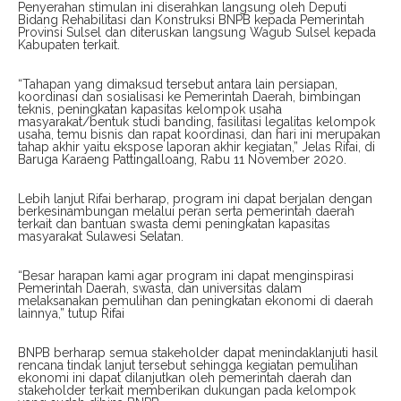
Penyerahan stimulan ini diserahkan langsung oleh Deputi
Bidang Rehabilitasi dan Konstruksi BNPB kepada Pemerintah
Provinsi Sulsel dan diteruskan langsung Wagub Sulsel kepada
Kabupaten terkait.
“Tahapan yang dimaksud tersebut antara lain persiapan,
koordinasi dan sosialisasi ke Pemerintah Daerah, bimbingan
teknis, peningkatan kapasitas kelompok usaha
masyarakat/bentuk studi banding, fasilitasi legalitas kelompok
usaha, temu bisnis dan rapat koordinasi, dan hari ini merupakan
tahap akhir yaitu ekspose laporan akhir kegiatan,” Jelas Rifai, di
Baruga Karaeng Pattingalloang, Rabu 11 November 2020.
Lebih lanjut Rifai berharap, program ini dapat berjalan dengan
berkesinambungan melalui peran serta pemerintah daerah
terkait dan bantuan swasta demi peningkatan kapasitas
masyarakat Sulawesi Selatan.
“Besar harapan kami agar program ini dapat menginspirasi
Pemerintah Daerah, swasta, dan universitas dalam
melaksanakan pemulihan dan peningkatan ekonomi di daerah
lainnya,” tutup Rifai
BNPB berharap semua stakeholder dapat menindaklanjuti hasil
rencana tindak lanjut tersebut sehingga kegiatan pemulihan
ekonomi ini dapat dilanjutkan oleh pemerintah daerah dan
stakeholder terkait memberikan dukungan pada kelompok