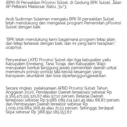
(BPK) RI Perwakilan Provinsi Sulsel, di Gedung BPK Sulsel, Jalan
AP Pettarani Makassar, Rabu, 31/3.
Andi Sudirman Sulaiman mengaku BPK RI perwakilan Sulsel
telah mendukung dan mengawal program Pemerintah pPovinsi
Sulsel dengan baik.
“BPK telah mendukung kami bagaimana program tetap jalan
dan tetap terkawal dengan baik, dan ini yang kami harapkan,”
ucapnya.
Penyerahan LKPD Provinsi Sulsel dan tiga kabupaten yaitu
Kabupaten Enrekang, Tana Toraja, dan Kabupaten Wajo
merupakan bentuk tanggung jawab pemerintah daerah untuk
memenuhi prinsip-prinsip tata kelola keuangan yang
transparan, akuntabel dan bisa dipertanggungjawabkan.
Secara ringkas, pelaksanaan APBD Provinsi Sulsel Tahun
Anggaran 2020, Pendapatan Daerah terealisasi sebesar Rp
9.365.471.515.325,67 atau 97,10 persen, Belanja Daerah
terealisasi sebesar Rp 9.986.089.214.540,49 atau 88,87 persen,
dan Pembiayaan Daerah terealisir sebesar Rp
1.009.209.884.368,49 atau 71,53 persen. Sehingga, terdapat
Silpa sebesar Rp 388.592.185.153,67.