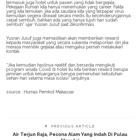
termasuk juga hotel untuk pasien yang tidak bergejala.
Pekejaan Rumah kita hanya menemukan yang career. Fakta
yang kita temukan, jika ada saudara kita yang terpapar virus
kemudian segera dirawat secara medis itu kecenderungannya
cepat sembuh, bahkan ada yang hanya tujuh hari sudah
sembuh” ujar Yusran Jusuf saat dikonfirmasi.
Yusran Jusuf juga memastikan akan memberikan reward
kepada masyarakat yang secara sukarela melaporkan diri jika
merasa memiliki gejalaa atau mengakui pernah melakukan
kontak.
“Jika kemudian hasilnya reaktif dan bersedia mengikuti
program wisata Covid di hotel itu kita berikan reward berupa
jaminan untuk keluarganya berupa pemenuhan kebutuhan
sehari-hari selama masa isolasi” lanjutnya.
source : Humas Pemkot Makassar
PREVIOUS ARTICLE
Air Terjun Raja, Pesona Alam Yang Indah Di Pulau