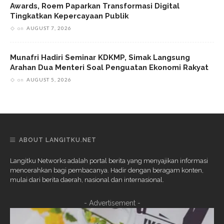
Awards, Roem Paparkan Transformasi Digital
Tingkatkan Kepercayaan Publik
on
AUGUST 7, 2026
Munafri Hadiri Seminar KDKMP, Simak Langsung
Arahan Dua Menteri Soal Penguatan Ekonomi Rakyat
on
AUGUST 5, 2026
ABOUT LANGITKU.NET
Langitku Networks adalah portal berita yang menyajikan informasi
mencerahkan bagi pembacanya. Hadir dengan beragam konten,
mulai dari berita daerah, nasional dan internasional.
- Advertisement -