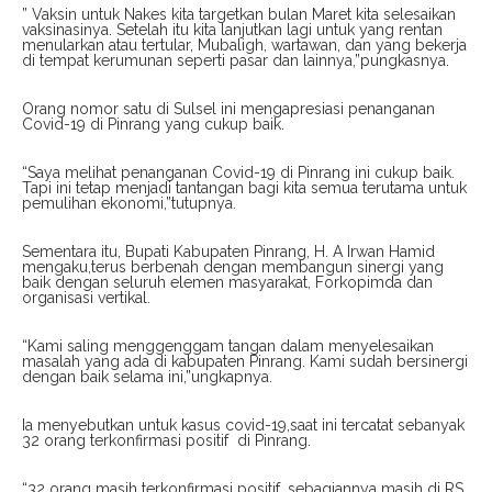
” Vaksin untuk Nakes kita targetkan bulan Maret kita selesaikan
vaksinasinya. Setelah itu kita lanjutkan lagi untuk yang rentan
menularkan atau tertular, Mubaligh, wartawan, dan yang bekerja
di tempat kerumunan seperti pasar dan lainnya,”pungkasnya.
Orang nomor satu di Sulsel ini mengapresiasi penanganan
Covid-19 di Pinrang yang cukup baik.
“Saya melihat penanganan Covid-19 di Pinrang ini cukup baik.
Tapi ini tetap menjadi tantangan bagi kita semua terutama untuk
pemulihan ekonomi,”tutupnya.
Sementara itu, Bupati Kabupaten Pinrang, H. A Irwan Hamid
mengaku,terus berbenah dengan membangun sinergi yang
baik dengan seluruh elemen masyarakat, Forkopimda dan
organisasi vertikal.
“Kami saling menggenggam tangan dalam menyelesaikan
masalah yang ada di kabupaten Pinrang. Kami sudah bersinergi
dengan baik selama ini,”ungkapnya.
Ia menyebutkan untuk kasus covid-19,saat ini tercatat sebanyak
32 orang terkonfirmasi positif di Pinrang.
“32 orang masih terkonfirmasi positif, sebagiannya masih di RS