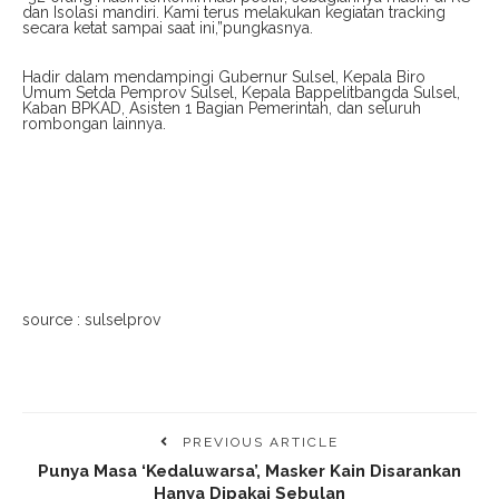
dan Isolasi mandiri. Kami terus melakukan kegiatan tracking
secara ketat sampai saat ini,”pungkasnya.
Hadir dalam mendampingi Gubernur Sulsel, Kepala Biro
Umum Setda Pemprov Sulsel, Kepala Bappelitbangda Sulsel,
Kaban BPKAD, Asisten 1 Bagian Pemerintah, dan seluruh
rombongan lainnya.
source : sulselprov
PREVIOUS ARTICLE
Punya Masa ‘Kedaluwarsa’, Masker Kain Disarankan
Hanya Dipakai Sebulan