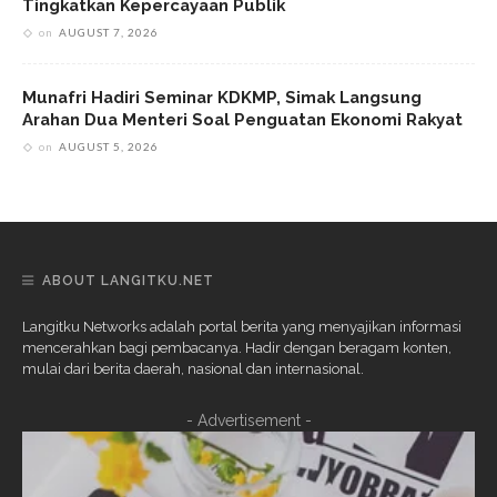
Tingkatkan Kepercayaan Publik
on
AUGUST 7, 2026
Munafri Hadiri Seminar KDKMP, Simak Langsung
Arahan Dua Menteri Soal Penguatan Ekonomi Rakyat
on
AUGUST 5, 2026
ABOUT LANGITKU.NET
Langitku Networks adalah portal berita yang menyajikan informasi
mencerahkan bagi pembacanya. Hadir dengan beragam konten,
mulai dari berita daerah, nasional dan internasional.
- Advertisement -