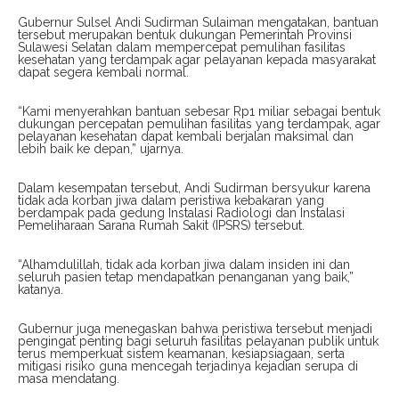
Gubernur Sulsel Andi Sudirman Sulaiman mengatakan, bantuan
tersebut merupakan bentuk dukungan Pemerintah Provinsi
Sulawesi Selatan dalam mempercepat pemulihan fasilitas
kesehatan yang terdampak agar pelayanan kepada masyarakat
dapat segera kembali normal.
“Kami menyerahkan bantuan sebesar Rp1 miliar sebagai bentuk
dukungan percepatan pemulihan fasilitas yang terdampak, agar
pelayanan kesehatan dapat kembali berjalan maksimal dan
lebih baik ke depan,” ujarnya.
Dalam kesempatan tersebut, Andi Sudirman bersyukur karena
tidak ada korban jiwa dalam peristiwa kebakaran yang
berdampak pada gedung Instalasi Radiologi dan Instalasi
Pemeliharaan Sarana Rumah Sakit (IPSRS) tersebut.
“Alhamdulillah, tidak ada korban jiwa dalam insiden ini dan
seluruh pasien tetap mendapatkan penanganan yang baik,”
katanya.
Gubernur juga menegaskan bahwa peristiwa tersebut menjadi
pengingat penting bagi seluruh fasilitas pelayanan publik untuk
terus memperkuat sistem keamanan, kesiapsiagaan, serta
mitigasi risiko guna mencegah terjadinya kejadian serupa di
masa mendatang.