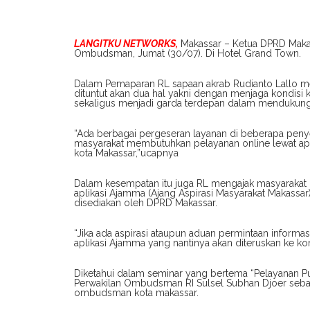
LANGITKU NETWORKS,
Makassar – Ketua DPRD Makas
Ombudsman, Jumat (30/07). Di Hotel Grand Town.
Dalam Pemaparan RL sapaan akrab Rudianto Lallo m
dituntut akan dua hal yakni dengan menjaga kondisi
sekaligus menjadi garda terdepan dalam mendukung
“Ada berbagai pergeseran layanan di beberapa peny
masyarakat membutuhkan pelayanan online lewat apl
kota Makassar,”ucapnya
Dalam kesempatan itu juga RL mengajak masyarakat 
aplikasi Ajamma (Ajang Aspirasi Masyarakat Makassa
disediakan oleh DPRD Makassar.
“Jika ada aspirasi ataupun aduan permintaan informa
aplikasi Ajamma yang nantinya akan diteruskan ke kom
Diketahui dalam seminar yang bertema “Pelayanan Pu
Perwakilan Ombudsman RI Sulsel Subhan Djoer sebaga
ombudsman kota makassar.