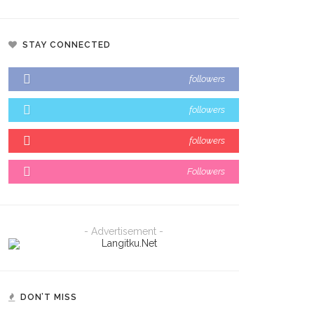
STAY CONNECTED
followers
followers
followers
Followers
- Advertisement -
DON’T MISS