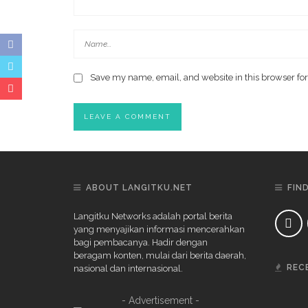
Save my name, email, and website in this browser for
ABOUT LANGITKU.NET
FIN
Langitku Networks adalah portal berita
yang menyajikan informasi mencerahkan
bagi pembacanya. Hadir dengan
beragam konten, mulai dari berita daerah,
REC
nasional dan internasional.
- Advertisement -