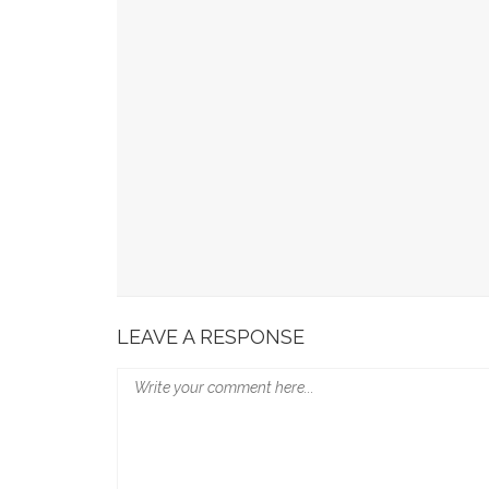
YOU MIGHT ALSO LIKE
49 Ruas Jalan Program MYP Pemprov Sulsel D
Kominfo Makassar Terima Kunjungan Australia 
Tingkatkan Kepercayaan Publik
Munafri Hadiri Seminar KDKMP, Simak Langsun
Gubernur Sulsel Audiensi Dengan Kemenkeu Ba
Wali Kota Makassar Paparkan Potensi Investasi
LEAVE A RESPONSE