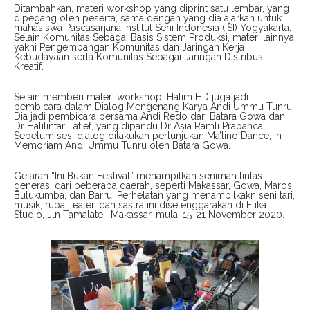
Ditambahkan, materi workshop yang diprint satu lembar, yang
dipegang oleh peserta, sama dengan yang dia ajarkan untuk
mahasiswa Pascasarjana Institut Seni Indonesia (ISI) Yogyakarta.
Selain Komunitas Sebagai Basis Sistem Produksi, materi lainnya
yakni Pengembangan Komunitas dan Jaringan Kerja
Kebudayaan serta Komunitas Sebagai Jaringan Distribusi
Kreatif.
Selain memberi materi workshop, Halim HD juga jadi
pembicara dalam Dialog Mengenang Karya Andi Ummu Tunru.
Dia jadi pembicara bersama Andi Redo dari Batara Gowa dan
Dr Halilintar Latief, yang dipandu Dr Asia Ramli Prapanca.
Sebelum sesi dialog dilakukan pertunjukan Ma’lino Dance, In
Memoriam Andi Ummu Tunru oleh Batara Gowa.
Gelaran “Ini Bukan Festival” menampilkan seniman lintas
generasi dari beberapa daerah, seperti Makassar, Gowa, Maros,
Bulukumba, dan Barru. Perhelatan yang menampilkakn seni tari,
musik, rupa, teater, dan sastra ini diselenggarakan di Etika
Studio, Jln Tamalate I Makassar, mulai 15-21 November 2020.