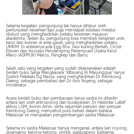
Selama kegiatan, pengunjung tak hanya dihibur oleh
pertunjukan kesenian tapi juga mendapat edukasi melalui
diskusi yang menghadirkan pelaku kesenian maupun
akademisi. Selain itu, pengunjung bisa membeli kerajinan unik,
kaos dan kuliner di area pasar, yang menghadirkan pelaku
UMKM. Di antaranya ada Egg Box, nasi kuning Berkah, Circle
Eleven dan Asosiasi Pendamping Perempuan Usaha Kecil
Mikro (ASPPUK) Maros, Pangkep dan Barru.
Salah satu yang kegiatan yang sudah dilaksanakan adalah
bedah buku Sanja Mangkasara “Attayang Ri Masunggua” karya
Syahril Patakaki Dg Nassa, yang menghadirkan Dr Kembong
Daeng, sebagai pembahas dan Dr Asis Nojeng, sebagai
moderator.
Acara bedah buku dan pembacaan karya sastra ini dihadiri
antara lain oleh antropolog dan budayawan, Dr Halilintar Latief,
aktivis LSM, Asmin Amin, serta sejumlah penulis dan penyair.
Kembong Daeng, menyebut puisi bebas dalam bahasa
Makassar ini merupakan pengembangan sastra Makassar.
Selama ini sastra Makassar hanya mengenal, antara lain royong,
doangang, kelong-kelong, sinrilik, pakacaping, tulikiama,