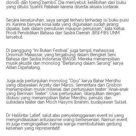
dondo dan toeng bambo. Dia menyebut, kelebihan dari buku
yang ditulis Syahril Patakaki karena disertai aksara lontarak.
Secara keseluruhan, saya sangat terharu terhadap isi buku puisi
ini. Karena banyak kosa kata yang digunakan sudah jarang
dipakai, baik dalam penuturan maupun penulisan,” kata Ketua
Prodi Pendidikan Bahasa dan Sastra Daerah JBSI-FBS UNM
tersebut.
Di panggung “Ini Bukan Festival” juga tampil mahasiswa
Unismuh Makassar, yang tergabung dalam Bengkel Seni,
Bahasa dan Sastra Indonesia (BASSI). Mereka menampilkan
musik akustik dan monolog “Bertarung dalam Sarung” karya
Alfian Dipahatang.
Juga ada pertunjukan monolog “Opo” karya Bahar Merdhu
yang dibawakan Arzety dari Maros. Sementara dari Grisbon
menampilkan musik milenial dan pertunjukan teater “Anak-anak
yang Bermain Teater”. Usai pertunjukan, dilanjutkan dengan
diskusi yang menampilkan Bahar Merdhu, penulis dan
sutradara teater dan Moch Hasymi Ibrahim, budayawan Sulsel.
Dr Halilintar Latief, salut atas penyelenggaraan event ini yang
mengindikasikan antusiasme orang berkesenian. Namun event
ini juga mengingatkan bahwa warga membutuhkan gedung
kesenian yang representatif.