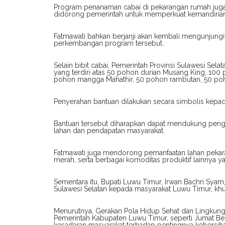
Program penanaman cabai di pekarangan rumah juga
didorong pemerintah untuk memperkuat kemandirian 
Fatmawati bahkan berjanji akan kembali mengunjung
perkembangan program tersebut.
Selain bibit cabai, Pemerintah Provinsi Sulawesi Sel
yang terdiri atas 50 pohon durian Musang King, 10
pohon mangga Mahathir, 50 pohon rambutan, 50 po
Penyerahan bantuan dilakukan secara simbolis kepad
Bantuan tersebut diharapkan dapat mendukung pengh
lahan dan pendapatan masyarakat.
Fatmawati juga mendorong pemanfaatan lahan pekar
merah, serta berbagai komoditas produktif lainnya ya
Sementara itu, Bupati Luwu Timur, Irwan Bachri Syam
Sulawesi Selatan kepada masyarakat Luwu Timur, kh
Menurutnya, Gerakan Pola Hidup Sehat dan Lingkung
Pemerintah Kabupaten Luwu Timur, seperti Jumat Ber