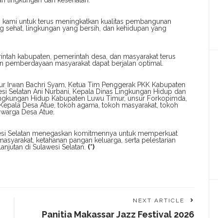
an lingkungan dan kesehatan.
i kami untuk terus meningkatkan kualitas pembangunan
 sehat, lingkungan yang bersih, dan kehidupan yang
erintah kabupaten, pemerintah desa, dan masyarakat terus
n pemberdayaan masyarakat dapat berjalan optimal.
mur Irwan Bachri Syam, Ketua Tim Penggerak PKK Kabupaten
si Selatan Ani Nurbani, Kepala Dinas Lingkungan Hidup dan
 Lingkungan Hidup Kabupaten Luwu Timur, unsur Forkopimda,
Kepala Desa Atue, tokoh agama, tokoh masyarakat, tokoh
 warga Desa Atue.
lawesi Selatan menegaskan komitmennya untuk memperkuat
syarakat, ketahanan pangan keluarga, serta pelestarian
njutan di Sulawesi Selatan.
(*)
NEXT ARTICLE
Panitia Makassar Jazz Festival 2026