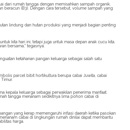
lai dari rumah tangga dengan memisahkan sampah organik,
dan beracun (B3). Dengan cara tersebut, volume sampah yang
utan lindung dan hutan produksi yang menjadi bagian penting
tuk kita hari ini, tetapi juga untuk masa depan anak cucu kita.
aran bersama,” tegasnya.
enguatan ketahanan pangan keluarga sebagai salah satu
olis parcel bibit hortikultura berupa cabai Juwita, cabai
 Timur.
ima kepala keluarga sebagai perwakilan penerima manfaat.
umah tangga menanam sedikitnya lima pohon cabai di
pangan yang kerap memengaruhi inflasi daerah ketika pasokan
n menanam cabai di lingkungan rumah dinilai dapat membantu
ilitas harga.