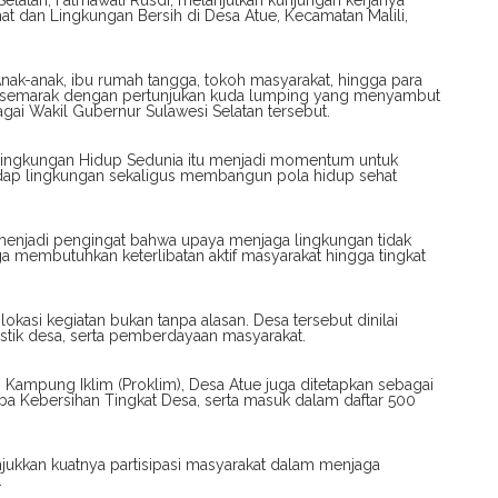
Selatan, Fatmawati Rusdi, melanjutkan kunjungan kerjanya
t dan Lingkungan Bersih di Desa Atue, Kecamatan Malili,
nak-anak, ibu rumah tangga, tokoh masyarakat, hingga para
n semarak dengan pertunjukan kuda lumping yang menyambut
i Wakil Gubernur Sulawesi Selatan tersebut.
 Lingkungan Hidup Sedunia itu menjadi momentum untuk
dap lingkungan sekaligus membangun pola hidup sehat
 menjadi pengingat bahwa upaya menjaga lingkungan tidak
a membutuhkan keterlibatan aktif masyarakat hingga tingkat
kasi kegiatan bukan tanpa alasan. Desa tersebut dinilai
istik desa, serta pemberdayaan masyarakat.
Kampung Iklim (Proklim), Desa Atue juga ditetapkan sebagai
Lomba Kebersihan Tingkat Desa, serta masuk dalam daftar 500
jukkan kuatnya partisipasi masyarakat dalam menjaga
.