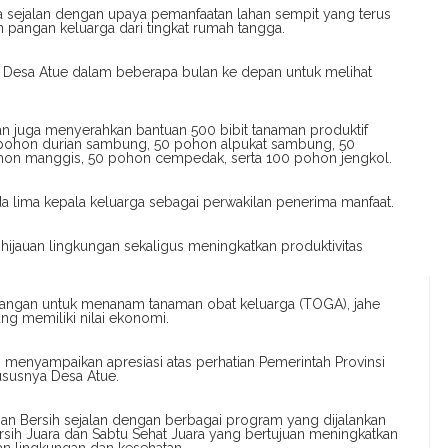
 sejalan dengan upaya pemanfaatan lahan sempit yang terus
pangan keluarga dari tingkat rumah tangga.
i Desa Atue dalam beberapa bulan ke depan untuk melihat
atan juga menyerahkan bantuan 500 bibit tanaman produktif
0 pohon durian sambung, 50 pohon alpukat sambung, 50
hon manggis, 50 pohon cempedak, serta 100 pohon jengkol.
a lima kepala keluarga sebagai perwakilan penerima manfaat.
ijauan lingkungan sekaligus meningkatkan produktivitas
angan untuk menanam tanaman obat keluarga (TOGA), jahe
ng memiliki nilai ekonomi.
, menyampaikan apresiasi atas perhatian Pemerintah Provinsi
ususnya Desa Atue.
an Bersih sejalan dengan berbagai program yang dijalankan
sih Juara dan Sabtu Sehat Juara yang bertujuan meningkatkan