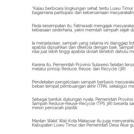
“Kalau berbicara lingkungan sehat, tentu Luwu Timur
bagaimana partisipasi dan kebersamaan masyarakatny
Pada kesempatan itu, Fatmawati mengajak masyarak
kebiasaan sederhana, yakni memilah sampah sejak d
Ia menjelaskan, sampah yang selama ini dianggap ti
apabila dipisahkan dan dikelola dengan baik. Sampah p
nilai jual lebih tinggi apabila diolah terlebih dah
Karena itu, Pemerintah Provinsi Sulawesi Selatan t
melalui prinsip Reduce, Reuse, dan Recycle (3R).
Pendekatan pengelolaan sampah berbasis masyarakat d
beban tempat pembuangan akhir (TPA), sekaligus m
Sebagai bentuk dukungan nyata, Pemerintah Provins
Sampah Reduce-Reuse-Recycle (TPS 3R) beserta s
mesin pencacah plastik.
Mantan Wakil Wali Kota Makassar itu juga menyerah
Kabupaten Luwu Timur dan Pemerintah Desa Atue g