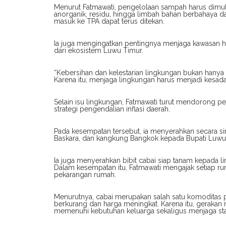
Menurut Fatmawati, pengelolaan sampah harus dimu
anorganik, residu, hingga limbah bahan berbahaya 
masuk ke TPA dapat terus ditekan.
Ia juga mengingatkan pentingnya menjaga kawasan h
dari ekosistem Luwu Timur.
“Kebersihan dan kelestarian lingkungan bukan hanya un
Karena itu, menjaga lingkungan harus menjadi kesad
Selain isu lingkungan, Fatmawati turut mendorong p
strategi pengendalian inflasi daerah.
Pada kesempatan tersebut, ia menyerahkan secara simb
Baskara, dan kangkung Bangkok kepada Bupati Luwu
Ia juga menyerahkan bibit cabai siap tanam kepada l
Dalam kesempatan itu, Fatmawati mengajak setiap r
pekarangan rumah.
Menurutnya, cabai merupakan salah satu komoditas 
berkurang dan harga meningkat. Karena itu, geraka
memenuhi kebutuhan keluarga sekaligus menjaga stab