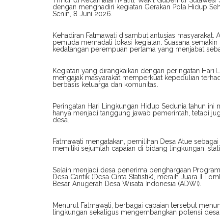
Timur di Kecamatan Malili, Wakil Gubernur Sulawesi 
dengan menghadiri kegiatan Gerakan Pola Hidup Seha
Senin, 8 Juni 2026.
Kehadiran Fatmawati disambut antusias masyarakat. A
pemuda memadati lokasi kegiatan. Suasana semaki
kedatangan perempuan pertama yang menjabat sebaga
Kegiatan yang dirangkaikan dengan peringatan Hari
mengajak masyarakat memperkuat kepedulian terha
berbasis keluarga dan komunitas.
Peringatan Hari Lingkungan Hidup Sedunia tahun ini
hanya menjadi tanggung jawab pemerintah, tetapi jug
desa.
Fatmawati mengatakan, pemilihan Desa Atue sebagai lo
memiliki sejumlah capaian di bidang lingkungan, stat
Selain menjadi desa penerima penghargaan Program 
Desa Cantik (Desa Cinta Statistik), meraih Juara II 
Besar Anugerah Desa Wisata Indonesia (ADWI).
Menurut Fatmawati, berbagai capaian tersebut menun
lingkungan sekaligus mengembangkan potensi desa