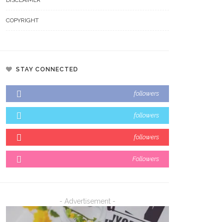
COPYRIGHT
STAY CONNECTED
followers
followers
followers
Followers
- Advertisement -