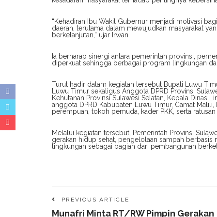
kesadaran masyarakat terhadap pentingnya kebersih
“Kehadiran Ibu Wakil Gubernur menjadi motivasi bag
daerah, terutama dalam mewujudkan masyarakat yang
berkelanjutan,” ujar Irwan.
Ia berharap sinergi antara pemerintah provinsi, pem
diperkuat sehingga berbagai program lingkungan da
Turut hadir dalam kegiatan tersebut Bupati Luwu Ti
Luwu Timur sekaligus Anggota DPRD Provinsi Sulawe
Kehutanan Provinsi Sulawesi Selatan, Kepala Dinas
anggota DPRD Kabupaten Luwu Timur, Camat Malili, 
perempuan, tokoh pemuda, kader PKK, serta ratusan
Melalui kegiatan tersebut, Pemerintah Provinsi Su
gerakan hidup sehat, pengelolaan sampah berbasis ma
lingkungan sebagai bagian dari pembangunan berkela
PREVIOUS ARTICLE
Munafri Minta RT/RW Pimpin Gerakan