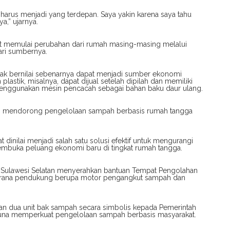
 harus menjadi yang terdepan. Saya yakin karena saya tahu
a,” ujarnya.
at memulai perubahan dari rumah masing-masing melalui
ari sumbernya.
dak bernilai sebenarnya dapat menjadi sumber ekonomi
lastik, misalnya, dapat dijual setelah dipilah dan memiliki
ulu menggunakan mesin pencacah sebagai bahan baku daur ulang.
erus mendorong pengelolaan sampah berbasis rumah tangga
inilai menjadi salah satu solusi efektif untuk mengurangi
embuka peluang ekonomi baru di tingkat rumah tangga.
i Sulawesi Selatan menyerahkan bantuan Tempat Pengolahan
arana pendukung berupa motor pengangkut sampah dan
kan dua unit bak sampah secara simbolis kepada Pemerintah
una memperkuat pengelolaan sampah berbasis masyarakat.