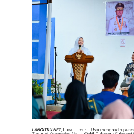
LANGITKU.NET
, Luwu Timur – Usai menghadiri punc