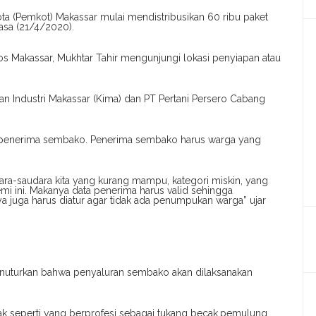
ta (Pemkot) Makassar mulai mendistribusikan 60 ribu paket
sa (21/4/2020).
os Makassar, Mukhtar Tahir mengunjungi lokasi penyiapan atau
 Industri Makassar (Kima) dan PT Pertani Persero Cabang
ta penerima sembako. Penerima sembako harus warga yang
ara-saudara kita yang kurang mampu, kategori miskin, yang
i ini. Makanya data penerima harus valid sehingga
ya juga harus diatur agar tidak ada penumpukan warga” ujar
enuturkan bahwa penyaluran sembako akan dilaksanakan
pak seperti yang berprofesi sebagai tukang becak,pemulung,