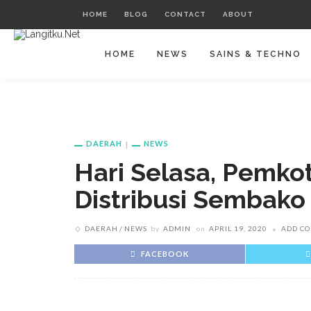
HOME
BLOG
CONTACT
ABOUT
HOME
NEWS
SAINS & TECHNO
DAERAH
NEWS
Hari Selasa, Pemko
Distribusi Sembako
DAERAH
NEWS
by
ADMIN
on
APRIL 19, 2020
ADD C
FACEBOOK