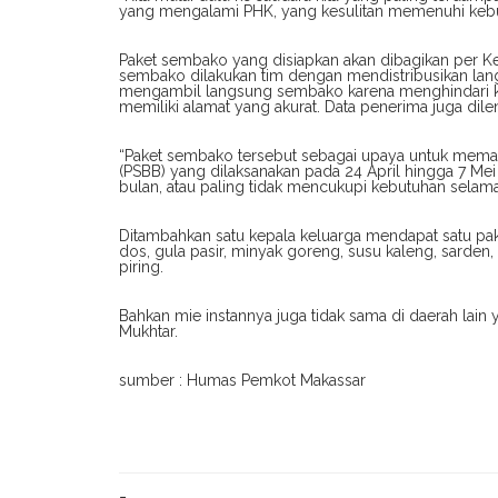
yang mengalami PHK, yang kesulitan memenuhi kebutu
Paket sembako yang disiapkan akan dibagikan per K
sembako dilakukan tim dengan mendistribusikan lang
mengambil langsung sembako karena menghindari k
memiliki alamat yang akurat. Data penerima juga dil
“Paket sembako tersebut sebagai upaya untuk mema
(PSBB) yang dilaksanakan pada 24 April hingga 7 M
bulan, atau paling tidak mencukupi kebutuhan selam
Ditambahkan satu kepala keluarga mendapat satu pak
dos, gula pasir, minyak goreng, susu kaleng, sarden,
piring.
Bahkan mie instannya juga tidak sama di daerah lain 
Mukhtar.
sumber : Humas Pemkot Makassar