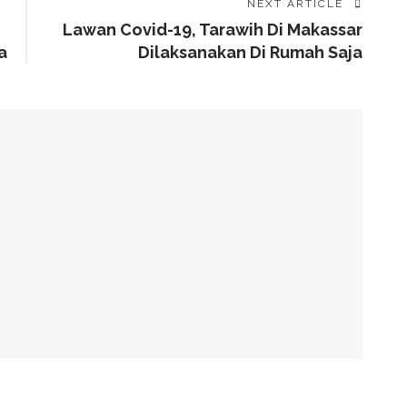
NEXT ARTICLE
Lawan Covid-19, Tarawih Di Makassar
a
Dilaksanakan Di Rumah Saja
alam Tahap Pengerjaan
Awards, Roem Paparkan Transformasi Digital
g Arahan Dua Menteri Soal Penguatan Ekonomi Rakyat
has Kondisi Fiskal Dan Transfer Keuangan Daerah
 Di Investment Forum Rakornas APINDO 2026