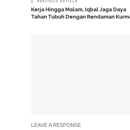
PREVIOUS ARTICLE
Kerja Hingga Malam, Iqbal Jaga Daya
Tahan Tubuh Dengan Rendaman Kurm
YOU MIGHT ALSO LIKE
49 Ruas Jalan Program MYP Pemprov Sulsel D
Kominfo Makassar Terima Kunjungan Australia 
Tingkatkan Kepercayaan Publik
Munafri Hadiri Seminar KDKMP, Simak Langsun
Gubernur Sulsel Audiensi Dengan Kemenkeu Ba
Wali Kota Makassar Paparkan Potensi Investasi
LEAVE A RESPONSE