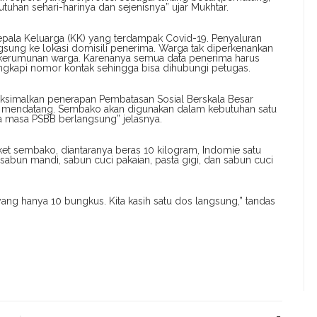
han sehari-harinya dan sejenisnya” ujar Mukhtar.
epala Keluarga (KK) yang terdampak Covid-19. Penyaluran
sung ke lokasi domisili penerima. Warga tak diperkenankan
erumunan warga. Karenanya semua data penerima harus
engkapi nomor kontak sehingga bisa dihubungi petugas.
ksimalkan penerapan Pembatasan Sosial Berskala Besar
ei mendatang. Sembako akan digunakan dalam kebutuhan satu
a masa PSBB berlangsung” jelasnya.
et sembako, diantaranya beras 10 kilogram, Indomie satu
 sabun mandi, sabun cuci pakaian, pasta gigi, dan sabun cuci
yang hanya 10 bungkus. Kita kasih satu dos langsung,” tandas