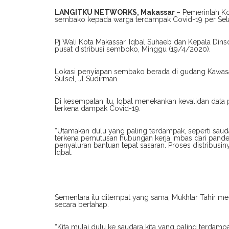
LANGITKU NETWORKS, Makassar
– Pemerintah Ko
sembako kepada warga terdampak Covid-19 per Sela
Pj Wali Kota Makassar, Iqbal Suhaeb dan Kepala Dins
pusat distribusi semboko, Minggu (19/4/2020).
Lokasi penyiapan sembako berada di gudang Kawasan
Sulsel, Jl Sudirman.
Di kesempatan itu, Iqbal menekankan kevalidan da
terkena dampak Covid-19.
“Utamakan dulu yang paling terdampak, seperti saud
terkena pemutusan hubungan kerja imbas dari pandem
penyaluran bantuan tepat sasaran. Proses distribusin
Iqbal.
Sementara itu ditempat yang sama, Mukhtar Tahir m
secara bertahap.
“Kita mulai dulu ke saudara kita yang paling terdam