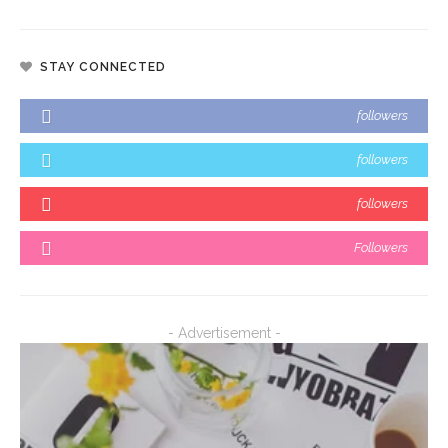
STAY CONNECTED
followers
followers
followers
Followers
- Advertisement -