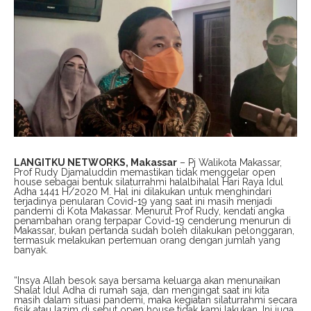
LANGITKU NETWORKS, Makassar
– Pj Walikota Makassar,
Prof Rudy Djamaluddin memastikan tidak menggelar open
house sebagai bentuk silaturrahmi halalbihalal Hari Raya Idul
Adha 1441 H/2020 M. Hal ini dilakukan untuk menghindari
terjadinya penularan Covid-19 yang saat ini masih menjadi
pandemi di Kota Makassar. Menurut Prof Rudy, kendati angka
penambahan orang terpapar Covid-19 cenderung menurun di
Makassar, bukan pertanda sudah boleh dilakukan pelonggaran,
termasuk melakukan pertemuan orang dengan jumlah yang
banyak.
“Insya Allah besok saya bersama keluarga akan menunaikan
Shalat Idul Adha di rumah saja, dan mengingat saat ini kita
masih dalam situasi pandemi, maka kegiatan silaturrahmi secara
fisik atau lazim di sebut open house tidak kami lakukan. Ini juga