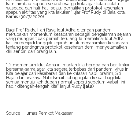
kami himbau kepada seluruh warga kota agar tetap selalu
waspada dan hati-hati, selalu perhatikan protokol kesehatan
apapun aktifitas yang kita lakukan” ujar Prof Rudy di Balaikota,
Kamis (30/7/2020).
Bagi Prof Rudy, Hari Raya Idul Adha ditengah pandemi
merupakan momentum kesadaran sebagai pengalaman sejarah
yang mungkin tidak pernah terulang. Ia memaknai Idul Adha
kali ini menjadi tonggak sejarah untuk menanamkan kesadaran
tentang pentingnya protokol kesehatan demi menyelamatkan
diri sendiri dan orang lain.
“Di momentum Idul Adha ini marilah kita berdoa dan ber-Ikhtiar
bersama-sama agar kita segera terbebas dari pandemi virus ini.
Kita belajar dari kesabaran dan keikhlasan Nabi Ibrahim, Siti
Hajar dan anaknya Nabi Ismail sebagai jalan keluar bagi kita
semua menuju kehidupan normal seperti sebelum wabah ini
hadir ditengah-tengah kita” lanjut Rudy.
(jalu)
Source : Humas Pemkot Makassar