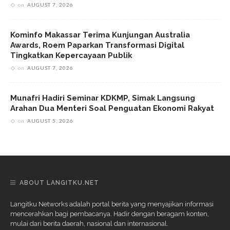
on
AUGUST 7, 2026
Kominfo Makassar Terima Kunjungan Australia
Awards, Roem Paparkan Transformasi Digital
Tingkatkan Kepercayaan Publik
on
AUGUST 7, 2026
Munafri Hadiri Seminar KDKMP, Simak Langsung
Arahan Dua Menteri Soal Penguatan Ekonomi Rakyat
on
AUGUST 5, 2026
ABOUT LANGITKU.NET
Langitku Networks adalah portal berita yang menyajikan informasi
mencerahkan bagi pembacanya. Hadir dengan beragam konten,
mulai dari berita daerah, nasional dan internasional.