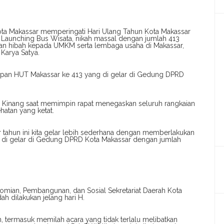
ota Makassar memperingati Hari Ulang Tahun Kota Makassar
a Launching Bus Wisata, nikah massal dengan jumlah 413
uan hibah kepada UMKM serta lembaga usaha di Makassar,
Karya Satya.
iapan HUT Makassar ke 413 yang di gelar di Gedung DPRD
ara Kinang saat memimpin rapat menegaskan seluruh rangkaian
atan yang ketat.
r tahun ini kita gelar lebih sederhana dengan memberlakukan
na di gelar di Gedung DPRD Kota Makassar dengan jumlah
nomian, Pembangunan, dan Sosial Sekretariat Daerah Kota
 dilakukan jelang hari H.
an, termasuk memilah acara yang tidak terlalu melibatkan