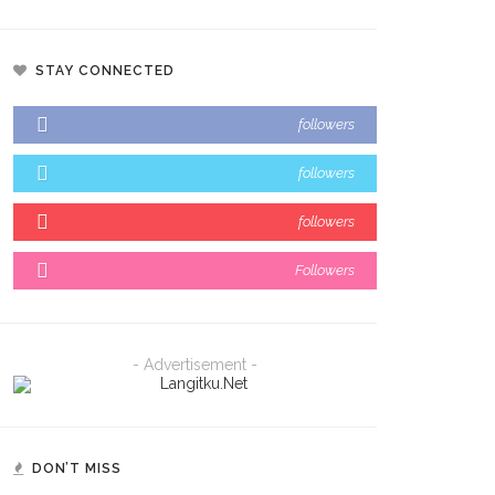
STAY CONNECTED
followers
followers
followers
Followers
- Advertisement -
DON’T MISS