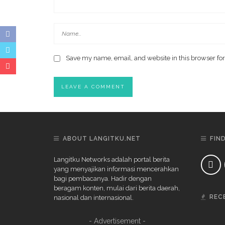
Save my name, email, and website in this browser for
ABOUT LANGITKU.NET
FIN
Langitku Networks adalah portal berita
yang menyajikan informasi mencerahkan
bagi pembacanya. Hadir dengan
beragam konten, mulai dari berita daerah,
REC
nasional dan internasional.
- Advertisement -