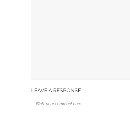
YOU MIGHT ALSO LIKE
49 Ruas Jalan Program MYP Pemprov Sulsel D
Kominfo Makassar Terima Kunjungan Australia 
Tingkatkan Kepercayaan Publik
Munafri Hadiri Seminar KDKMP, Simak Langsun
Gubernur Sulsel Audiensi Dengan Kemenkeu Ba
Wali Kota Makassar Paparkan Potensi Investasi
LEAVE A RESPONSE