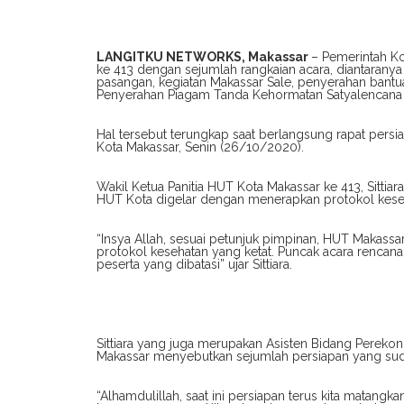
LANGITKU NETWORKS, Makassar
– Pemerintah K
ke 413 dengan sejumlah rangkaian acara, diantarany
pasangan, kegiatan Makassar Sale, penyerahan bant
Penyerahan Piagam Tanda Kehormatan Satyalencana 
Hal tersebut terungkap saat berlangsung rapat pers
Kota Makassar, Senin (26/10/2020).
Wakil Ketua Panitia HUT Kota Makassar ke 413, Sitti
HUT Kota digelar dengan menerapkan protokol keseh
“Insya Allah, sesuai petunjuk pimpinan, HUT Makassa
protokol kesehatan yang ketat. Puncak acara renca
peserta yang dibatasi” ujar Sittiara.
Sittiara yang juga merupakan Asisten Bidang Pereko
Makassar menyebutkan sejumlah persiapan yang sudah
“Alhamdulillah, saat ini persiapan terus kita matangk