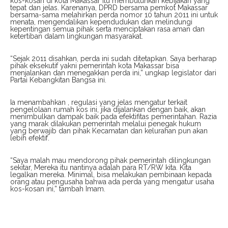
kos-kosan di kota Makassar itu membutuhkan kebijakan yang
tepat dan jelas. Karenanya, DPRD bersama pemkot Makassar
bersama-sama melahirkan perda nomor 10 tahun 2011 ini untuk
menata, mengendalikan kependudukan dan melindungi
kepentingan semua pihak serta menciptakan rasa aman dan
ketertiban dalam lingkungan masyarakat.
“Sejak 2011 disahkan, perda ini sudah ditetapkan. Saya berharap
pihak eksekutif yakni pemerintah kota Makassar bisa
menjalankan dan menegakkan perda ini,” ungkap legislator dari
Partai Kebangkitan Bangsa ini.
Ia menambahkan , regulasi yang jelas mengatur terkait
pengelolaan rumah kos ini, jika dijalankan dengan baik, akan
menimbulkan dampak baik pada efektifitas pemerintahan. Razia
yang marak dilakukan pemerintah melalui penegak hukum
yang berwajib dan pihak Kecamatan dan kelurahan pun akan
lebih efektif.
“Saya malah mau mendorong pihak pemerintah dilingkungan
sekitar, Mereka itu nantinya adalah para RT/RW kita. Kita
legalkan mereka. Minimal, bisa melakukan pembinaan kepada
orang atau pengusaha bahwa ada perda yang mengatur usaha
kos-kosan ini,” tambah Imam.