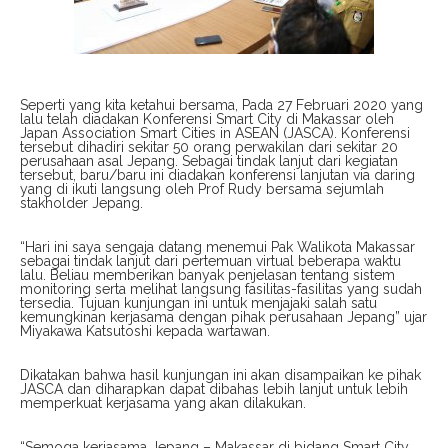
Seperti yang kita ketahui bersama, Pada 27 Februari 2020 yang
lalu telah diadakan Konferensi Smart City di Makassar oleh
Japan Association Smart Cities in ASEAN (JASCA). Konferensi
tersebut dihadiri sekitar 50 orang perwakilan dari sekitar 20
perusahaan asal Jepang. Sebagai tindak lanjut dari kegiatan
tersebut, baru/baru ini diadakan konferensi lanjutan via daring
yang di ikuti langsung oleh Prof Rudy bersama sejumlah
stakholder Jepang.
“Hari ini saya sengaja datang menemui Pak Walikota Makassar
sebagai tindak lanjut dari pertemuan virtual beberapa waktu
lalu. Beliau memberikan banyak penjelasan tentang sistem
monitoring serta melihat langsung fasilitas-fasilitas yang sudah
tersedia. Tujuan kunjungan ini untuk menjajaki salah satu
kemungkinan kerjasama dengan pihak perusahaan Jepang” ujar
Miyakawa Katsutoshi kepada wartawan.
Dikatakan bahwa hasil kunjungan ini akan disampaikan ke pihak
JASCA dan diharapkan dapat dibahas lebih lanjut untuk lebih
memperkuat kerjasama yang akan dilakukan.
“Semoga kerjasama Jepang – Makassar di bidang Smart City