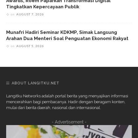
Awards, Roem Paparkan Transformasi Digital
Tingkatkan Kepercayaan Publik
on
AUGUST 7, 2026
Munafri Hadiri Seminar KDKMP, Simak Langsung
Arahan Dua Menteri Soal Penguatan Ekonomi Rakyat
on
AUGUST 5, 2026
ABOUT LANGITKU.NET
Langitku Networks adalah portal berita yang menyajikan informasi
mencerahkan bagi pembacanya. Hadir dengan beragam konten,
mulai dari berita daerah, nasional dan internasional.
- Advertisement -