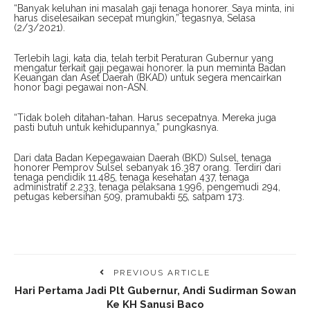
“Banyak keluhan ini masalah gaji tenaga honorer. Saya minta, ini
harus diselesaikan secepat mungkin,” tegasnya, Selasa
(2/3/2021).
Terlebih lagi, kata dia, telah terbit Peraturan Gubernur yang
mengatur terkait gaji pegawai honorer. Ia pun meminta Badan
Keuangan dan Aset Daerah (BKAD) untuk segera mencairkan
honor bagi pegawai non-ASN.
“Tidak boleh ditahan-tahan. Harus secepatnya. Mereka juga
pasti butuh untuk kehidupannya,” pungkasnya.
Dari data Badan Kepegawaian Daerah (BKD) Sulsel, tenaga
honorer Pemprov Sulsel sebanyak 16.387 orang. Terdiri dari
tenaga pendidik 11.485, tenaga kesehatan 437, tenaga
administratif 2.233, tenaga pelaksana 1.996, pengemudi 294,
petugas kebersihan 509, pramubakti 55, satpam 173.
PREVIOUS ARTICLE
Hari Pertama Jadi Plt Gubernur, Andi Sudirman Sowan
Ke KH Sanusi Baco