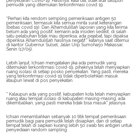
penyebaran Covid-19. Hasilnya, kata dia, tidak ada satupun
pemudik yang ditemukan terkonfirmasi covid 19.
“Perhari kita rendom sempling pemeriksaan antigen 50
pemeriksaan, termasuk kita semua minta surat keterangan
(bebas covid 19). Dan Alhamdulillah laporan yang kita terima
belum ada yang positif, kemarin ada insiden sedikit, di salah
satu pelabuhan tidak mau diperiksa, ada pejabat, tapi dipaksa
diperiksa Alhamdulillah hasilnya negatif.” katanya saat ditemui
di kantor Gubernur Sulsel, Jalan Urip Sumoharjo Makassar,
Senin (17/05).
Lebih lanjut, Ichsan mengatakan jika ada pemudik yang
ditemukan terkonfirmasi covid-19, pihaknya telah menyiapkan
ruang isolasi di setiap posko penyekatan. Yang pasti, mereka
yang terkonfirmasi covid-19 tidak diperbolehkan masuk
ataupun lewat di pos penyekatan.
” Kalaupun ada yang positif, kabupaten kota telah menyiapkan
ruang atau tempat isolasi di kabupaten masing-masing, ada
dikembalikan, yang pasti mereka tidak bisa masuk” jelasnya
Ichsan menambahkan sebanyak 10 titik tempat pemeriksaan
pemudik bagi para pemudik telah disiapkan, dan di setiap
tempat telah di siapkan kurang lebih 50 swab tes antigen untuk
penyediaan random sampling.