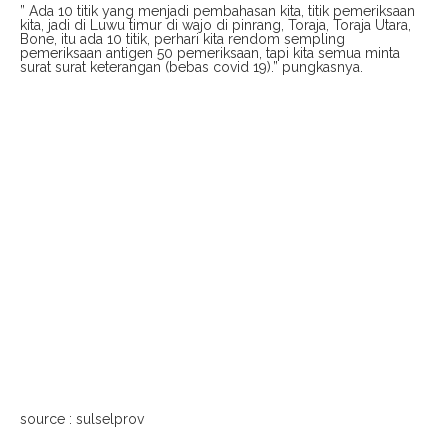
” Ada 10 titik yang menjadi pembahasan kita, titik pemeriksaan
kita, jadi di Luwu timur di wajo di pinrang, Toraja, Toraja Utara,
Bone, itu ada 10 titik, perhari kita rendom sempling
pemeriksaan antigen 50 pemeriksaan, tapi kita semua minta
surat surat keterangan (bebas covid 19).” pungkasnya.
source : sulselprov