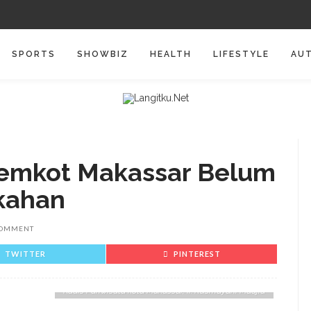
SPORTS
SHOWBIZ
HEALTH
LIFESTYLE
AU
 Pemkot Makassar Belum
ikahan
COMMENT
TWITTER
PINTEREST
Kadis Pariwisata kota Makassar, Ir. Rusmayani Madjid