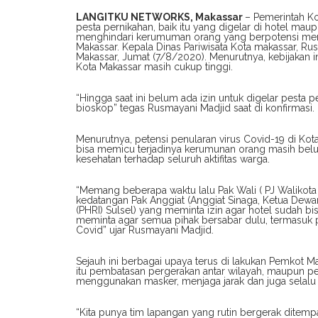
LANGITKU NETWORKS, Makassar
– Pemerintah K
pesta pernikahan, baik itu yang digelar di hotel ma
menghindari kerumuman orang yang berpotensi meny
Makassar. Kepala Dinas Pariwisata Kota makassar, Rus
Makassar, Jumat (7/8/2020). Menurutnya, kebijakan i
Kota Makassar masih cukup tinggi.
“Hingga saat ini belum ada izin untuk digelar pesta p
bioskop” tegas Rusmayani Madjid saat di konfirmasi.
Menurutnya, petensi penularan virus Covid-19 di Kot
bisa memicu terjadinya kerumunan orang masih bel
kesehatan terhadap seluruh aktifitas warga.
“Memang beberapa waktu lalu Pak Wali ( PJ Walikot
kedatangan Pak Anggiat (Anggiat Sinaga, Ketua Dewa
(PHRI) Sulsel) yang meminta izin agar hotel sudah b
meminta agar semua pihak bersabar dulu, termasuk 
Covid” ujar Rusmayani Madjid.
Sejauh ini berbagai upaya terus di lakukan Pemkot M
itu pembatasan pergerakan antar wilayah, maupun p
menggunakan masker, menjaga jarak dan juga selalu 
“Kita punya tim lapangan yang rutin bergerak ditempa