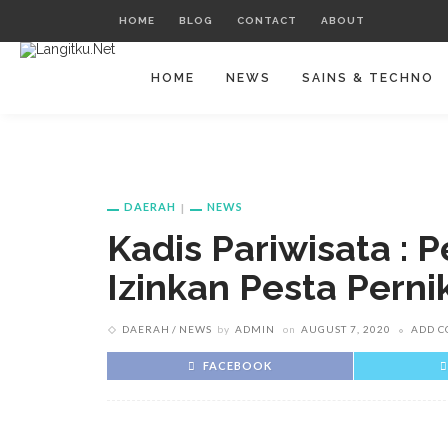
HOME
BLOG
CONTACT
ABOUT
HOME
NEWS
SAINS & TECHNO
DAERAH
NEWS
Kadis Pariwisata :
Izinkan Pesta Pern
DAERAH
NEWS
by
ADMIN
on
AUGUST 7, 2020
ADD 
FACEBOOK