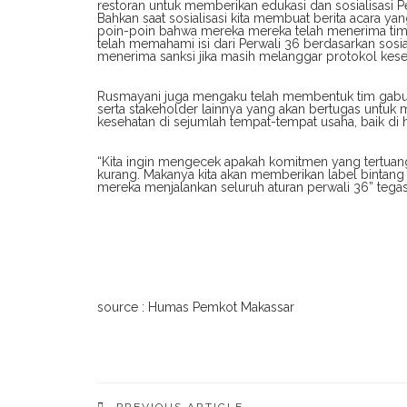
restoran untuk memberikan edukasi dan sosialisasi 
Bahkan saat sosialisasi kita membuat berita acara ya
poin-poin bahwa mereka mereka telah menerima tim d
telah memahami isi dari Perwali 36 berdasarkan sosi
menerima sanksi jika masih melanggar protokol keseh
Rusmayani juga mengaku telah membentuk tim gabunga
serta stakeholder lainnya yang akan bertugas untu
kesehatan di sejumlah tempat-tempat usaha, baik di 
“Kita ingin mengecek apakah komitmen yang tertuang 
kurang. Makanya kita akan memberikan label bintang 
mereka menjalankan seluruh aturan perwali 36” tega
source : Humas Pemkot Makassar