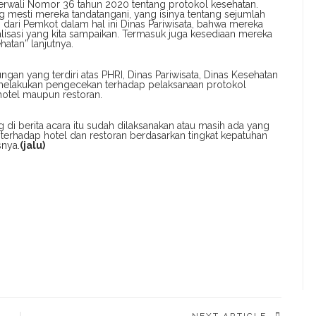
Perwali Nomor 36 tahun 2020 tentang protokol kesehatan.
ng mesti mereka tandatangani, yang isinya tentang sejumlah
ari Pemkot dalam hal ini Dinas Pariwisata, bahwa mereka
alisasi yang kita sampaikan. Termasuk juga kesediaan mereka
atan” lanjutnya.
n yang terdiri atas PHRI, Dinas Pariwisata, Dinas Kesehatan
k melakukan pengecekan terhadap pelaksanaan protokol
hotel maupun restoran.
di berita acara itu sudah dilaksanakan atau masih ada yang
terhadap hotel dan restoran berdasarkan tingkat kepatuhan
snya.
(jalu)