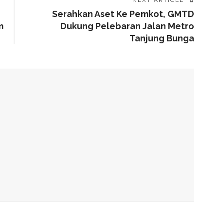
NEXT ARTICLE
Serahkan Aset Ke Pemkot, GMTD
m
Dukung Pelebaran Jalan Metro
Tanjung Bunga
alam Tahap Pengerjaan
Awards, Roem Paparkan Transformasi Digital
g Arahan Dua Menteri Soal Penguatan Ekonomi Rakyat
has Kondisi Fiskal Dan Transfer Keuangan Daerah
 Di Investment Forum Rakornas APINDO 2026