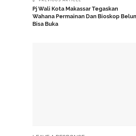
PREVIOUS ARTICLE
Pj Wali Kota Makassar Tegaskan
Wahana Permainan Dan Bioskop Belu
Bisa Buka
YOU MIGHT ALSO LIKE
49 Ruas Jalan Program MYP Pemprov Sulsel D
Kominfo Makassar Terima Kunjungan Australia 
Tingkatkan Kepercayaan Publik
Munafri Hadiri Seminar KDKMP, Simak Langsun
Gubernur Sulsel Audiensi Dengan Kemenkeu Ba
Wali Kota Makassar Paparkan Potensi Investasi