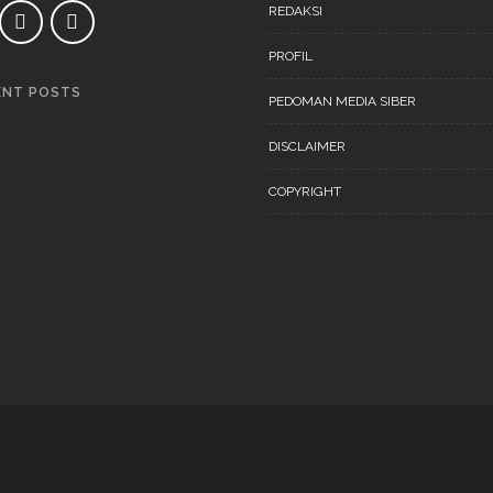
REDAKSI
PROFIL
ENT POSTS
PEDOMAN MEDIA SIBER
DAERAH
NEWS
DISCLAIMER
COPYRIGHT
DAERAH
NEWS
“Ini Bukan Festival” Akan
Digelar Pertengahan
November 202
DAERAH
NEWS
“Ini Bukan Festival” Akan
Hadirkan Pertunjukan Dan
Workshop Untuk Anak-Anak