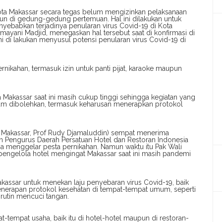
ota Makassar secara tegas belum mengizinkan pelaksanaan
upun di gedung-gedung pertemuan. Hal ini dilakukan untuk
ebabkan terjadinya penularan virus Covid-19 di Kota
mayani Madjid, menegaskan hal tersebut saat di konfirmasi di
ni di lakukan menyusul potensi penularan virus Covid-19 di
ernikahan, termasuk izin untuk panti pijat, karaoke maupun
a Makassar saat ini masih cukup tinggi sehingga kegiatan yang
um dibolehkan, termasuk keharusan menerapkan protokol
a Makassar, Prof Rudy Djamaluddin) sempat menerima
n Pengurus Daerah Persatuan Hotel dan Restoran Indonesia
isa menggelar pesta pernikahan. Namun waktu itu Pak Wali
pengelola hotel mengingat Makassar saat ini masih pandemi
akassar untuk menekan laju penyebaran virus Covid-19, baik
enerapan protokol kesehatan di tempat-tempat umum, seperti
rutin mencuci tangan.
t-tempat usaha, baik itu di hotel-hotel maupun di restoran-