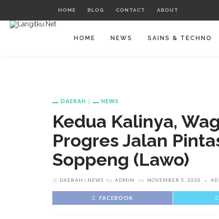
HOME
BLOG
CONTACT
ABOUT
HOME
NEWS
SAINS & TECHNO
DAERAH
NEWS
Kedua Kalinya, Wag
Progres Jalan Pintas
Soppeng (Lawo)
DAERAH
NEWS
by
ADMIN
on
NOVEMBER 5, 2020
AD
FACEBOOK