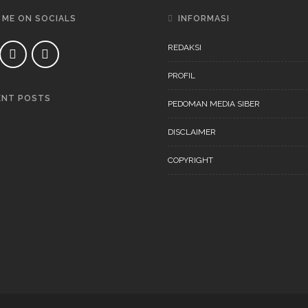
 ME ON SOCIALS
INFORMASI
REDAKSI
PROFIL
ENT POSTS
PEDOMAN MEDIA SIBER
DAERAH
NEWS
DISCLAIMER
COPYRIGHT
DAERAH
NEWS
“Ini Bukan Festival” Akan
Digelar Pertengahan
November 202
DAERAH
NEWS
“Ini Bukan Festival” Akan
Hadirkan Pertunjukan Dan
Workshop Untuk Anak-Anak