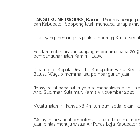
LANGITKU NETWORKS, Barru
– Progres pengerja
dan Kabupaten Soppeng telah mencapai tahap akhir.
Jalan yang memangkas jarak tempuh 34 Km tersebut me
Setelah melaksanakan kunjungan pertama pada 2019
pembangunan jalan Kamiri – Lawo.
Didampingi Kepala Dinas PU Kabupaten Barru, Kepala
Bulusu Wagub memmantau pembangunan jalan.
“Masyarakat pada akhirnya bisa mengakses jalan, Jalan p
Andi Sudirman Sulaiman, Kamis 5 November 2020.
Melalui jalan ini, hanya 38 Km tempuh, sedangkan jik
“Wilayah ini sangat berpotensi, sebab dapat memperc
jalan pintas menuju wisata Air Panas Lejja Kabupat