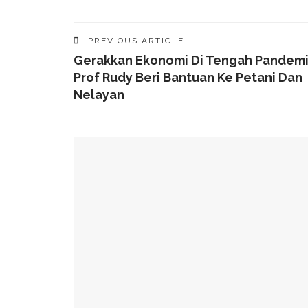
PREVIOUS ARTICLE
Gerakkan Ekonomi Di Tengah Pandemi
Prof Rudy Beri Bantuan Ke Petani Dan
Nelayan
YOU MIGHT ALSO LIKE
Munafri Hadiri Seminar KDKMP, Simak Langsun
Gubernur Sulsel Audiensi Dengan Kemenkeu Ba
Wali Kota Makassar Paparkan Potensi Investasi
Wali Kota Makassar Tekankan Perlindungan Ana