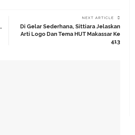
NEXT ARTICLE
,
Di Gelar Sederhana, Sittiara Jelaskan
Arti Logo Dan Tema HUT Makassar Ke
413
g Arahan Dua Menteri Soal Penguatan Ekonomi Rakyat
has Kondisi Fiskal Dan Transfer Keuangan Daerah
 Di Investment Forum Rakornas APINDO 2026
k Di Era Digital Dan Penguatan Ruang Tumbuh