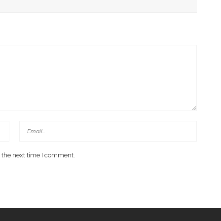
D Kawal Gerakan Pilah Sampah
 the next time I comment.