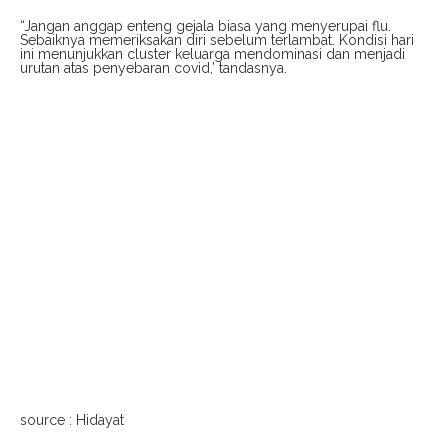
“Jangan anggap enteng gejala biasa yang menyerupai flu.
Sebaiknya memeriksakan diri sebelum terlambat. Kondisi hari
ini menunjukkan cluster keluarga mendominasi dan menjadi
urutan atas penyebaran covid,’ tandasnya.
source : Hidayat