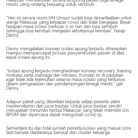
Makassar menyaksikan secara langsung pasien juga tenaga
medis yang sedang berjuang untuk sembuh.
“Hari ini secara resmi KM Umsini sudah bisa dimanfaatkan untuk
warga Makassar yang terpapar covid dan tidak bergejala. Besar
harapan masa isolasi berkisar 5-10 hari dan bisa sembuh
sehingga bisa kembali menjalani aktivitasnya kembali”, harap
Danny.
Danny mengatakan konsep isolasi apung terpadu diharapkan
mampu mempercepat proses penyembuhan pasien di atas
kapal isolasi apung ini.
“Isolasi apung terpadu menghadirkan konsep recovery, training
motivasi serta olahraga dan rekreasi. Konsep ini di padukan
agar tidak ada kejenuhan selama masa isolasi yang tentunya
dalam pengawasan dan pendampingan tenaga medis,” ujar
Danny.
Adapun paket yang diberikan kepada setiap peserta yakni
masker,vitamin dan juice tradsar. Untuk juice tradsar sendiri
merupakan minuman herbal Makassar yang telah memiliki izin
BPOM dan dipercaya dapat mengobati covid-19.
Sementara itu dari total jumlah peserta isolasi yang masuk sore
tadi banyak diantaranya berasal dari cluster keluarga.