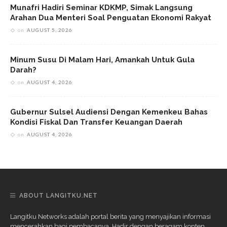
Munafri Hadiri Seminar KDKMP, Simak Langsung
Arahan Dua Menteri Soal Penguatan Ekonomi Rakyat
on
AUGUST 5, 2026
Minum Susu Di Malam Hari, Amankah Untuk Gula
Darah?
on
AUGUST 4, 2026
Gubernur Sulsel Audiensi Dengan Kemenkeu Bahas
Kondisi Fiskal Dan Transfer Keuangan Daerah
on
AUGUST 4, 2026
ABOUT LANGITKU.NET
Langitku Networks adalah portal berita yang menyajikan informasi
mencerahkan bagi pembacanya. Hadir dengan beragam konten,