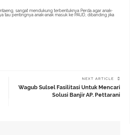
ntaeng, sangat mendukung terbentuknya Perda agar anak-
a tau pentingnya anak-anak masuk ke PAUD, dibanding jika
NEXT ARTICLE
Wagub Sulsel Fasilitasi Untuk Mencari
Solusi Banjir AP. Pettarani