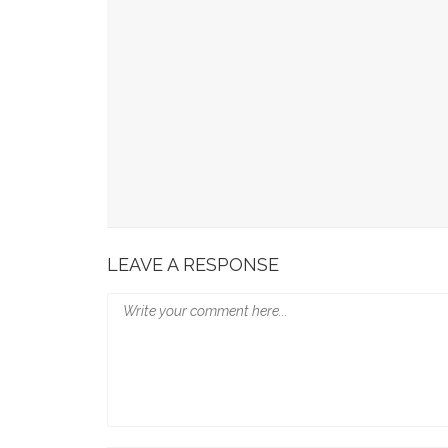
49 Ruas Jalan Program MYP Pemprov Sulsel D
Kominfo Makassar Terima Kunjungan Australia 
Tingkatkan Kepercayaan Publik
Munafri Hadiri Seminar KDKMP, Simak Langsun
Gubernur Sulsel Audiensi Dengan Kemenkeu Ba
Wali Kota Makassar Paparkan Potensi Investasi
LEAVE A RESPONSE