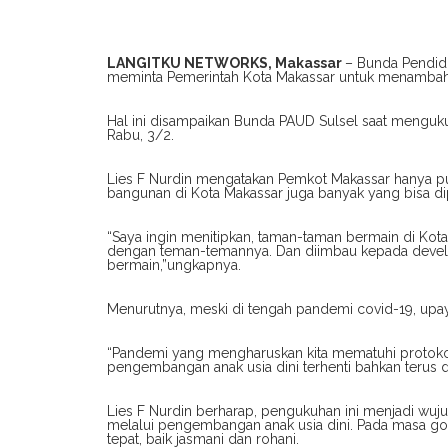
LANGITKU NETWORKS, Makassar
– Bunda Pendidi
meminta Pemerintah Kota Makassar untuk menambah
Hal ini disampaikan Bunda PAUD Sulsel saat menguk
Rabu, 3/2.
Lies F Nurdin mengatakan Pemkot Makassar hanya pu
bangunan di Kota Makassar juga banyak yang bisa di
“Saya ingin menitipkan, taman-taman bermain di Kota 
dengan teman-temannya. Dan diimbau kepada deve
bermain,”ungkapnya.
Menurutnya, meski di tengah pandemi covid-19, upay
“Pandemi yang mengharuskan kita mematuhi protokol
pengembangan anak usia dini terhenti bahkan terus
Lies F Nurdin berharap, pengukuhan ini menjadi wu
melalui pengembangan anak usia dini. Pada masa go
tepat, baik jasmani dan rohani.