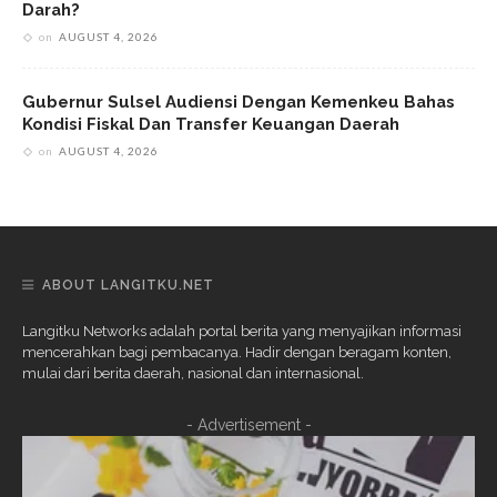
Darah?
on
AUGUST 4, 2026
Gubernur Sulsel Audiensi Dengan Kemenkeu Bahas
Kondisi Fiskal Dan Transfer Keuangan Daerah
on
AUGUST 4, 2026
ABOUT LANGITKU.NET
Langitku Networks adalah portal berita yang menyajikan informasi
mencerahkan bagi pembacanya. Hadir dengan beragam konten,
mulai dari berita daerah, nasional dan internasional.
- Advertisement -