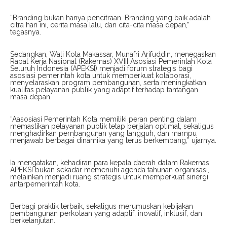
“Branding bukan hanya pencitraan. Branding yang baik adalah
citra hari ini, cerita masa lalu, dan cita-cita masa depan,”
tegasnya.
Sedangkan, Wali Kota Makassar, Munafri Arifuddin, menegaskan
Rapat Kerja Nasional (Rakernas) XVIII Asosiasi Pemerintah Kota
Seluruh Indonesia (APEKSI) menjadi forum strategis bagi
asosiasi pemerintah kota untuk memperkuat kolaborasi,
menyelaraskan program pembangunan, serta meningkatkan
kualitas pelayanan publik yang adaptif terhadap tantangan
masa depan.
“Aasosiasi Pemerintah Kota memiliki peran penting dalam
memastikan pelayanan publik tetap berjalan optimal, sekaligus
menghadirkan pembangunan yang tangguh, dan mampu
menjawab berbagai dinamika yang terus berkembang,” ujarnya.
Ia mengatakan, kehadiran para kepala daerah dalam Rakernas
APEKSI bukan sekadar memenuhi agenda tahunan organisasi,
melainkan menjadi ruang strategis untuk memperkuat sinergi
antarpemerintah kota.
Berbagi praktik terbaik, sekaligus merumuskan kebijakan
pembangunan perkotaan yang adaptif, inovatif, inklusif, dan
berkelanjutan.