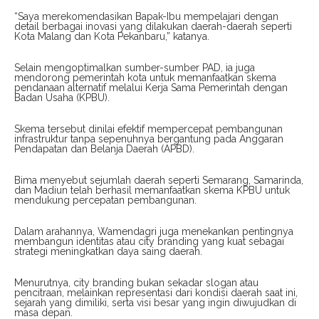
“Saya merekomendasikan Bapak-Ibu mempelajari dengan
detail berbagai inovasi yang dilakukan daerah-daerah seperti
Kota Malang dan Kota Pekanbaru,” katanya.
Selain mengoptimalkan sumber-sumber PAD, ia juga
mendorong pemerintah kota untuk memanfaatkan skema
pendanaan alternatif melalui Kerja Sama Pemerintah dengan
Badan Usaha (KPBU).
Skema tersebut dinilai efektif mempercepat pembangunan
infrastruktur tanpa sepenuhnya bergantung pada Anggaran
Pendapatan dan Belanja Daerah (APBD).
Bima menyebut sejumlah daerah seperti Semarang, Samarinda,
dan Madiun telah berhasil memanfaatkan skema KPBU untuk
mendukung percepatan pembangunan.
Dalam arahannya, Wamendagri juga menekankan pentingnya
membangun identitas atau city branding yang kuat sebagai
strategi meningkatkan daya saing daerah.
Menurutnya, city branding bukan sekadar slogan atau
pencitraan, melainkan representasi dari kondisi daerah saat ini,
sejarah yang dimiliki, serta visi besar yang ingin diwujudkan di
masa depan.