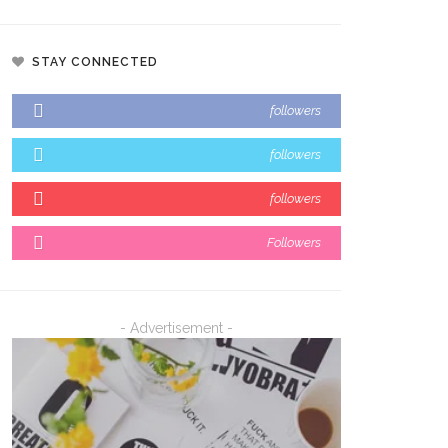
STAY CONNECTED
i Kota Makassar Tekankan
Munafri Beberkan Kondisi Kriti
lindungan Anak Di Era Digital
TPA, Ajak DPRD Kawal Gerakan
followers
 Penguatan Ruang Tumbuh
Pilah Sampah
followers
followers
Followers
- Advertisement -