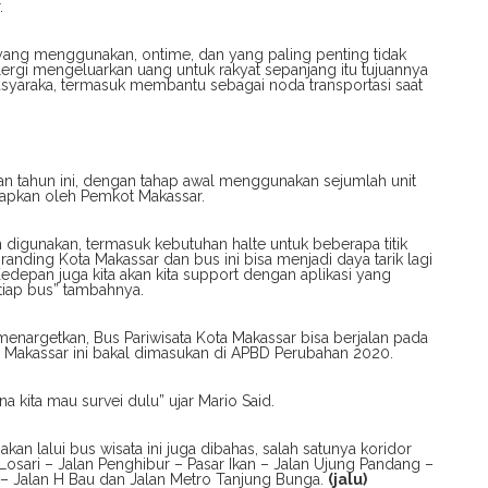
.
 yang menggunakan, ontime, dan yang paling penting tidak
 elergi mengeluarkan uang untuk rakyat sepanjang itu tujuannya
yaraka, termasuk membantu sebagai noda transportasi saat
an tahun ini, dengan tahap awal menggunakan sejumlah unit
iapkan oleh Pemkot Makassar.
digunakan, termasuk kebutuhan halte untuk beberapa titik
ding Kota Makassar dan bus ini bisa menjadi daya tarik lagi
edepan juga kita akan kita support dengan aplikasi yang
iap bus” tambahnya.
enargetkan, Bus Pariwisata Kota Makassar bisa berjalan pada
a Makassar ini bakal dimasukan di APBD Perubahan 2020.
a kita mau survei dulu” ujar Mario Said.
an lalui bus wisata ini juga dibahas, salah satunya koridor
 Losari – Jalan Penghibur – Pasar Ikan – Jalan Ujung Pandang –
 – Jalan H Bau dan Jalan Metro Tanjung Bunga.
(jalu)