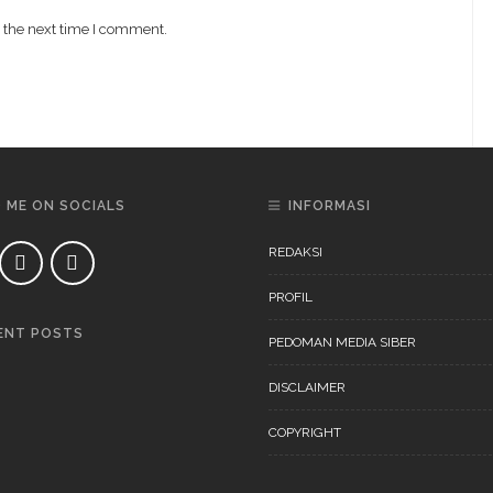
 the next time I comment.
D ME ON SOCIALS
INFORMASI
REDAKSI
PROFIL
ENT POSTS
PEDOMAN MEDIA SIBER
DAERAH
NEWS
DISCLAIMER
COPYRIGHT
DAERAH
NEWS
“Ini Bukan Festival” Akan