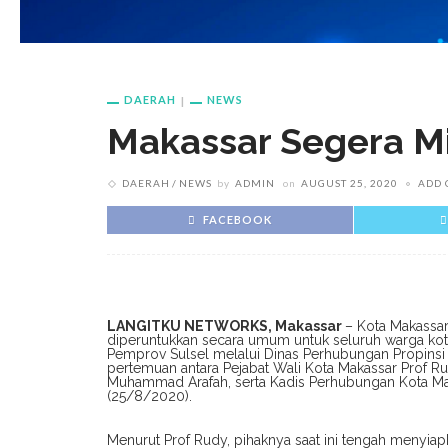
DAERAH
NEWS
Makassar Segera Mil
DAERAH
NEWS
by
ADMIN
on
AUGUST 25, 2020
ADD
FACEBOOK
LANGITKU NETWORKS, Makassar
– Kota Makassar 
diperuntukkan secara umum untuk seluruh warga kota.
Pemprov Sulsel melalui Dinas Perhubungan Propinsi 
pertemuan antara Pejabat Wali Kota Makassar Prof R
Muhammad Arafah, serta Kadis Perhubungan Kota Maka
(25/8/2020).
Menurut Prof Rudy, pihaknya saat ini tengah menyiap