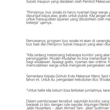
Sulsel maupun yang diadakan oleh Pemkot Makassar
“Prinsipnya, bus wisata ini harus nyaman bagi warga
dipungut biaya alias gratis untuk publik. Kita jangan
untuk mewujudkan layanan yang dibutuhkan oleh mas
bekerja” ujarnya.
Rencananya, program bus wisata ini akan di canangk
bus baik dari Pemprov Sulsel maupun yang akan dis
“Kita sedang merancang beberapa koridor yang akan 
persinggahan. Mudah-Mudahan Ini bisa menambah bran
bagi wisatawan. Apalagi gratis, nyaman dan ontime. K
memudahkan warga untuk mengecek pergerakan set
Sementara Kepala Dishub Kota Makassar Mario Said m
tahun ini. Untuk itu, pengadaan kebutuhan Bus Wisat
“Untuk halte kita belum bisa tentukan jumlahnya, karen
Dalam pembicaraan tersebut, sejumlah koridor yang ak
berjarak 21 kilo dengan rute seputar Anjungan Pantai
Jalan Nusantara – Jalan Ahmad Yani- Jalan Sudirman