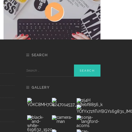
SEARCH
DON’T MISS
GALLERY
Munafri Hadiri Seminar KDKMP,
Simak Langsung Arahan Dua Menteri
Soal Penguatan Ekonomi Rakyat
on
AUGUST 5, 2026