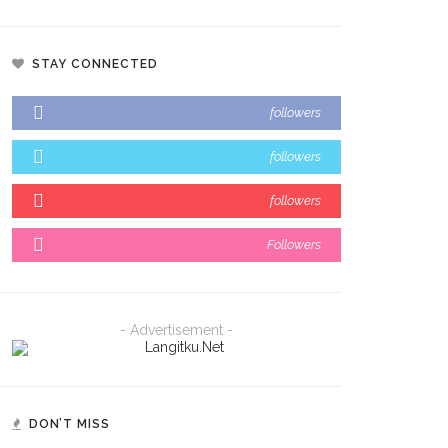
STAY CONNECTED
followers
followers
followers
Followers
- Advertisement -
DON’T MISS