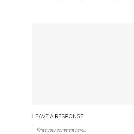
YOU MIGHT ALSO LIKE
49 Ruas Jalan Program MYP Pemprov Sulsel D
Kominfo Makassar Terima Kunjungan Australia 
Tingkatkan Kepercayaan Publik
Munafri Hadiri Seminar KDKMP, Simak Langsun
Gubernur Sulsel Audiensi Dengan Kemenkeu Ba
Wali Kota Makassar Paparkan Potensi Investasi
LEAVE A RESPONSE