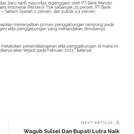
tas baru nanti mayoritas digenggam oleh PT Bank Mandiri
gara Indonesia (Persero) Tbk sebanyak 25 persen, PT Bank
 – Saham Syariah 2 persen, dan publik 4,4 persen.
gkapkan menargetkan proses penggabungan rampung pada
angani akta penggabungan yang menandakan dimulainya
ah melakukan penandatanganan akta penggabungan di mana ini
anya akan terjadi pada Februari 2021,” katanya.
NEXT ARTICLE
Wagub Sulsel Dan Bupati Lutra Naik