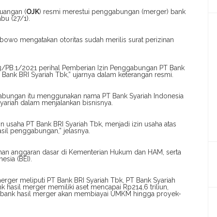
euangan (
OJK
) resmi merestui penggabungan (merger) bank
bu (27/1).
owo mengatakan otoritas sudah merilis surat perizinan
/PB.1/2021 perihal Pemberian Izin Penggabungan PT Bank
 Bank BRI Syariah Tbk,” ujarnya dalam keterangan resmi.
l gabungan itu menggunakan nama PT Bank Syariah Indonesia
yariah dalam menjalankan bisnisnya.
 usaha PT Bank BRI Syariah Tbk, menjadi izin usaha atas
sil penggabungan,” jelasnya.
han anggaran dasar di Kementerian Hukum dan HAM, serta
esia (BEI).
erger meliputi PT Bank BRI Syariah Tbk, PT Bank Syariah
nk hasil merger memiliki aset mencapai Rp214,6 triliun,
 itu, bank hasil merger akan membiayai UMKM hingga proyek-