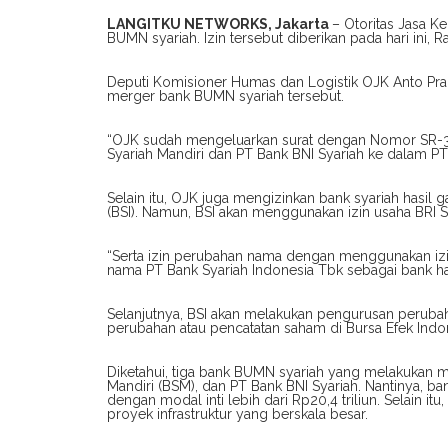
LANGITKU NETWORKS, Jakarta
– Otoritas Jasa K
BUMN syariah. Izin tersebut diberikan pada hari ini, Ra
Deputi Komisioner Humas dan Logistik OJK Anto Prab
merger bank BUMN syariah tersebut.
“OJK sudah mengeluarkan surat dengan Nomor SR-3
Syariah Mandiri dan PT Bank BNI Syariah ke dalam PT
Selain itu, OJK juga mengizinkan bank syariah hasi
(BSI). Namun, BSI akan menggunakan izin usaha BRI S
“Serta izin perubahan nama dengan menggunakan izin
nama PT Bank Syariah Indonesia Tbk sebagai bank ha
Selanjutnya, BSI akan melakukan pengurusan peruba
perubahan atau pencatatan saham di Bursa Efek Indon
Diketahui, tiga bank BUMN syariah yang melakukan m
Mandiri (BSM), dan PT Bank BNI Syariah. Nantinya, ba
dengan modal inti lebih dari Rp20,4 triliun. Selain
proyek infrastruktur yang berskala besar.