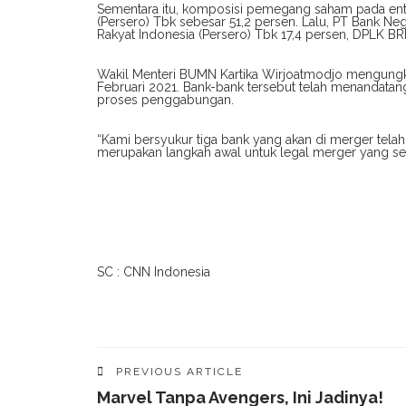
Sementara itu, komposisi pemegang saham pada enti
(Persero) Tbk sebesar 51,2 persen. Lalu, PT Bank Ne
Rakyat Indonesia (Persero) Tbk 17,4 persen, DPLK BRI
Wakil Menteri BUMN Kartika Wirjoatmodjo mengun
Februari 2021. Bank-bank tersebut telah menandat
proses penggabungan.
“Kami bersyukur tiga bank yang akan di merger tel
merupakan langkah awal untuk legal merger yang sedi
SC : CNN Indonesia
PREVIOUS ARTICLE
Marvel Tanpa Avengers, Ini Jadinya!