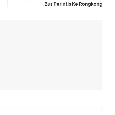
Bus Perintis Ke Rongkong
alam Tahap Pengerjaan
Awards, Roem Paparkan Transformasi Digital
g Arahan Dua Menteri Soal Penguatan Ekonomi Rakyat
has Kondisi Fiskal Dan Transfer Keuangan Daerah
 Di Investment Forum Rakornas APINDO 2026