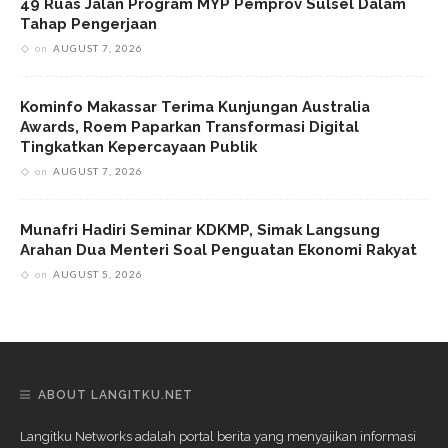
49 Ruas Jalan Program MYP Pemprov Sulsel Dalam
Tahap Pengerjaan
on
AUGUST 7, 2026
Kominfo Makassar Terima Kunjungan Australia
Awards, Roem Paparkan Transformasi Digital
Tingkatkan Kepercayaan Publik
on
AUGUST 7, 2026
Munafri Hadiri Seminar KDKMP, Simak Langsung
Arahan Dua Menteri Soal Penguatan Ekonomi Rakyat
on
AUGUST 5, 2026
ABOUT LANGITKU.NET
Langitku Networks adalah portal berita yang menyajikan informasi