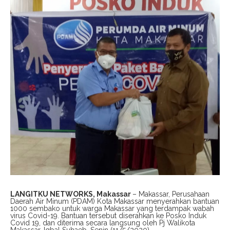
LANGITKU NETWORKS, Makassar
– Makassar, Perusahaan
Daerah Air Minum (PDAM) Kota Makassar menyerahkan bantuan
1000 sembako untuk warga Makassar yang terdampak wabah
virus Covid-19. Bantuan tersebut diserahkan ke Posko Induk
Covid 19, dan diterima secara langsung oleh Pj Walikota
Makassar, Iqbal Suhaeb, Senin (11/5/2020).