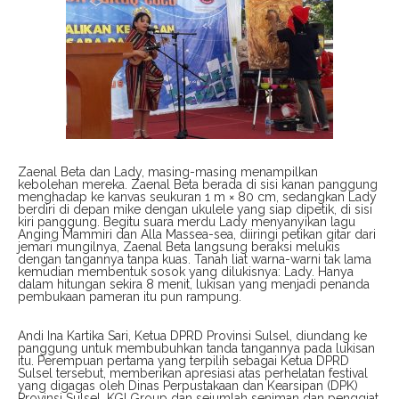
Zaenal Beta dan Lady, masing-masing menampilkan
kebolehan mereka. Zaenal Beta berada di sisi kanan panggung
menghadap ke kanvas seukuran 1 m × 80 cm, sedangkan Lady
berdiri di depan mike dengan ukulele yang siap dipetik, di sisi
kiri panggung. Begitu suara merdu Lady menyanyikan lagu
Anging Mammiri dan Alla Massea-sea, diiringi petikan gitar dari
jemari mungilnya, Zaenal Beta langsung beraksi melukis
dengan tangannya tanpa kuas. Tanah liat warna-warni tak lama
kemudian membentuk sosok yang dilukisnya: Lady. Hanya
dalam hitungan sekira 8 menit, lukisan yang menjadi penanda
pembukaan pameran itu pun rampung.
Andi Ina Kartika Sari, Ketua DPRD Provinsi Sulsel, diundang ke
panggung untuk membubuhkan tanda tangannya pada lukisan
itu. Perempuan pertama yang terpilih sebagai Ketua DPRD
Sulsel tersebut, memberikan apresiasi atas perhelatan festival
yang digagas oleh Dinas Perpustakaan dan Kearsipan (DPK)
Provinsi Sulsel, KGI Group dan sejumlah seniman dan penggiat