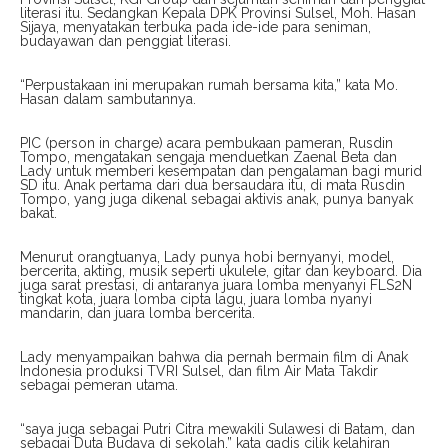
literasi itu. Sedangkan Kepala DPK Provinsi Sulsel, Moh. Hasan
Sijaya, menyatakan terbuka pada ide-ide para seniman,
budayawan dan penggiat literasi.
“Perpustakaan ini merupakan rumah bersama kita,” kata Mo.
Hasan dalam sambutannya.
PIC (person in charge) acara pembukaan pameran, Rusdin
Tompo, mengatakan sengaja menduetkan Zaenal Beta dan
Lady untuk memberi kesempatan dan pengalaman bagi murid
SD itu. Anak pertama dari dua bersaudara itu, di mata Rusdin
Tompo, yang juga dikenal sebagai aktivis anak, punya banyak
bakat.
Menurut orangtuanya, Lady punya hobi bernyanyi, model,
bercerita, akting, musik seperti ukulele, gitar dan keyboard. Dia
juga sarat prestasi, di antaranya juara lomba menyanyi FLS2N
tingkat kota, juara lomba cipta lagu, juara lomba nyanyi
mandarin, dan juara lomba bercerita.
Lady menyampaikan bahwa dia pernah bermain film di Anak
Indonesia produksi TVRI Sulsel, dan film Air Mata Takdir
sebagai pemeran utama.
“saya juga sebagai Putri Citra mewakili Sulawesi di Batam, dan
sebagai Duta Budaya di sekolah,” kata gadis cilik kelahiran