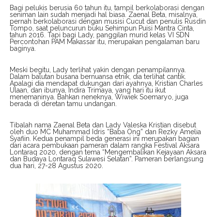
Bagi pelukis berusia 60 tahun itu, tampil berkolaborasi dengan
seniman lain sudah menjadi hal biasa. Zaenal Beta, misalnya,
pernah berkolaborasi dengan musisi Cucut dan penulis Rusdin
Tompo, saat peluncurun buku Sehimpun Puisi Mantra Cinta,
tahun 2016. Tapi bagi Lady, panggilan murid kelas VI SDN
Percontohan PAM Makassar itu, merupakan pengalaman baru
baginya.
Meski begitu, Lady terlihat yakin dengan penampilannya.
Dalam balutan busana bernuansa etnik, dia terlihat cantik.
Apalagi dia mendapat dukungan dari ayahnya, Kristian Charles
Ulaan, dan ibunya, Indira Trimaya, yang hari itu ikut
menemaninya. Bahkan neneknya, Wiwiek Soemaryo, juga
berada di deretan tamu undangan.
Tibalah nama Zaenal Beta dan Lady Valeska Kristian disebut
oleh duo MC Muhammad Idris “Baba Ong” dan Rezky Amelia
Syafiin. Kedua penampil beda generasi ini merupakan bagian
dari acara pembukaan pameran dalam rangka Festival Aksara
Lontaraq 2020, dengan tema “Mengembalikan Kejayaan Aksara
dan Budaya Lontaraq Sulawesi Selatan”. Pameran berlangsung
dua hari, 27-28 Agustus 2020.