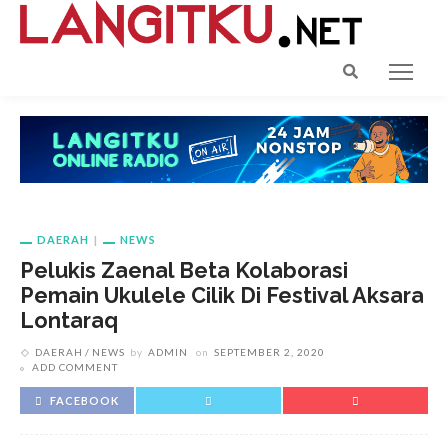
DAERAH
NEWS
Pelukis Zaenal Beta Kolaborasi
Pemain Ukulele Cilik Di Festival Aksara
Lontaraq
DAERAH
NEWS
by
ADMIN
on
SEPTEMBER 2, 2020
ADD COMMENT
FACEBOOK