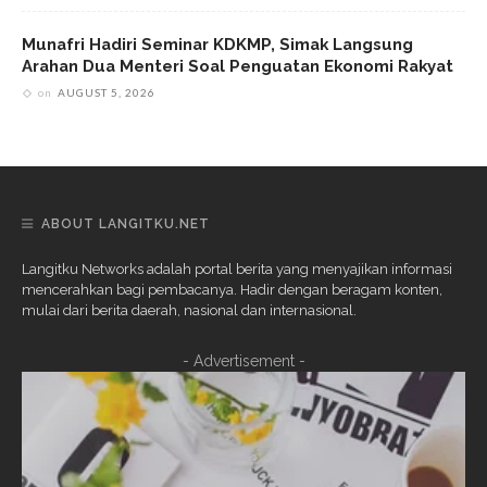
Munafri Hadiri Seminar KDKMP, Simak Langsung
Arahan Dua Menteri Soal Penguatan Ekonomi Rakyat
on
AUGUST 5, 2026
ABOUT LANGITKU.NET
Langitku Networks adalah portal berita yang menyajikan informasi
mencerahkan bagi pembacanya. Hadir dengan beragam konten,
mulai dari berita daerah, nasional dan internasional.
- Advertisement -