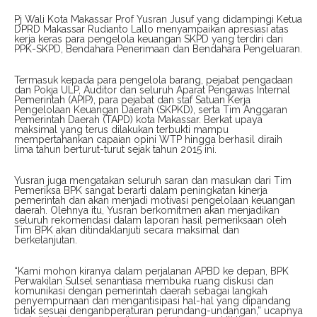
Pj Wali Kota Makassar Prof Yusran Jusuf yang didampingi Ketua
DPRD Makassar Rudianto Lallo menyampaikan apresiasi atas
kerja keras para pengelola keuangan SKPD yang terdiri dari
PPK-SKPD, Bendahara Penerimaan dan Bendahara Pengeluaran.
Termasuk kepada para pengelola barang, pejabat pengadaan
dan Pokja ULP, Auditor dan seluruh Aparat Pengawas Internal
Pemerintah (APIP), para pejabat dan staf Satuan Kerja
Pengelolaan Keuangan Daerah (SKPKD), serta Tim Anggaran
Pemerintah Daerah (TAPD) kota Makassar. Berkat upaya
maksimal yang terus dilakukan terbukti mampu
mempertahankan capaian opini WTP hingga berhasil diraih
lima tahun berturut-turut sejak tahun 2015 ini.
Yusran juga mengatakan seluruh saran dan masukan dari Tim
Pemeriksa BPK sangat berarti dalam peningkatan kinerja
pemerintah dan akan menjadi motivasi pengelolaan keuangan
daerah. Olehnya itu, Yusran berkomitmen akan menjadikan
seluruh rekomendasi dalam laporan hasil pemeriksaan oleh
Tim BPK akan ditindaklanjuti secara maksimal dan
berkelanjutan.
“Kami mohon kiranya dalam perjalanan APBD ke depan, BPK
Perwakilan Sulsel senantiasa membuka ruang diskusi dan
komunikasi dengan pemerintah daerah sebagai langkah
penyempurnaan dan mengantisipasi hal-hal yang dipandang
tidak sesuai denganbperaturan perundang-undangan,” ucapnya