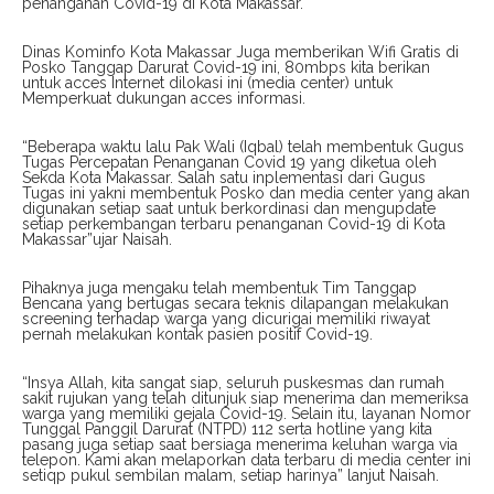
penanganan Covid-19 di Kota Makassar.
Dinas Kominfo Kota Makassar Juga memberikan Wifi Gratis di
Posko Tanggap Darurat Covid-19 ini, 80mbps kita berikan
untuk acces Internet dilokasi ini (media center) untuk
Memperkuat dukungan acces informasi.
“Beberapa waktu lalu Pak Wali (Iqbal) telah membentuk Gugus
Tugas Percepatan Penanganan Covid 19 yang diketua oleh
Sekda Kota Makassar. Salah satu inplementasi dari Gugus
Tugas ini yakni membentuk Posko dan media center yang akan
digunakan setiap saat untuk berkordinasi dan mengupdate
setiap perkembangan terbaru penanganan Covid-19 di Kota
Makassar”ujar Naisah.
Pihaknya juga mengaku telah membentuk Tim Tanggap
Bencana yang bertugas secara teknis dilapangan melakukan
screening terhadap warga yang dicurigai memiliki riwayat
pernah melakukan kontak pasien positif Covid-19.
“Insya Allah, kita sangat siap, seluruh puskesmas dan rumah
sakit rujukan yang telah ditunjuk siap menerima dan memeriksa
warga yang memiliki gejala Covid-19. Selain itu, layanan Nomor
Tunggal Panggil Darurat (NTPD) 112 serta hotline yang kita
pasang juga setiap saat bersiaga menerima keluhan warga via
telepon. Kami akan melaporkan data terbaru di media center ini
setiqp pukul sembilan malam, setiap harinya” lanjut Naisah.