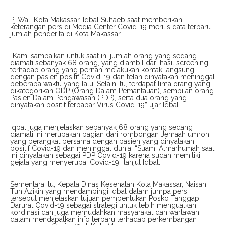
Pj Wali Kota Makassar, Iqbal Suhaeb saat memberikan
keterangan pers di Media Center Covid-19 merilis data terbaru
jumlah penderita di Kota Makassar.
“Kami sampaikan untuk saat ini jumlah orang yang sedang
diamati sebanyak 68 orang, yang diambil dari hasil screening
terhadap orang yang pernah melakukan kontak langsung
dengan pasien positif Covid-19 dan telah dinyatakan meninggal
beberapa waktu yang lalu. Selain itu, terdapat lima orang yang
dikategorikan ODP (Orang Dalam Pemantauan), sembilan orang
Pasien Dalam Pengawasan (PDP), serta dua orang yang
dinyatakan positif terpapar Virus Covid-19” ujar Iqbal.
Iqbal juga menjelaskan sebanyak 68 orang yang sedang
diamati ini merupakan bagian dari rombongan Jemaah umroh
yang berangkat bersama dengan pasien yang dinyatakan
positif Covid-19 dan meninggal dunia. “Suami Almarhumah saat
ini dinyatakan sebagai PDP Covid-19 karena sudah memiliki
gejala yang menyerupai Covid-19” lanjut Iqbal.
Sementara itu, Kepala Dinas Kesehatan Kota Makassar, Naisah
Tun Azikin yang mendampingi Iqbal dalam jumpa pers
tersebut menjelaskan tujuan pembentukan Posko Tanggap
Darurat Covid-19 sebagai strategi untuk lebih menguatkan
kordinasi dan juga memudahkan masyarakat dan wartawan
dalam mendapatkan info terbaru terhadap perkembangan