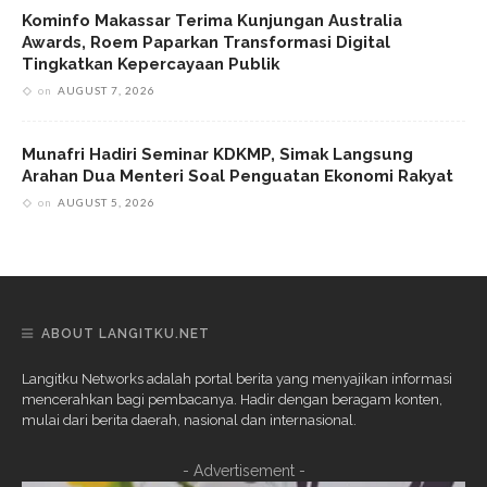
Kominfo Makassar Terima Kunjungan Australia
Awards, Roem Paparkan Transformasi Digital
Tingkatkan Kepercayaan Publik
on
AUGUST 7, 2026
Munafri Hadiri Seminar KDKMP, Simak Langsung
Arahan Dua Menteri Soal Penguatan Ekonomi Rakyat
on
AUGUST 5, 2026
ABOUT LANGITKU.NET
Langitku Networks adalah portal berita yang menyajikan informasi
mencerahkan bagi pembacanya. Hadir dengan beragam konten,
mulai dari berita daerah, nasional dan internasional.
- Advertisement -