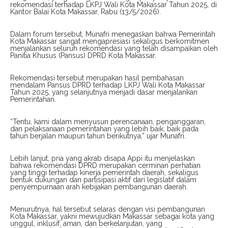
rekomendasi terhadap LKPJ Wali Kota Makassar Tahun 2025, di
Kantor Balai Kota Makassar, Rabu (13/5/2026).
Dalam forum tersebut, Munafri menegaskan bahwa Pemerintah
Kota Makassar sangat mengapresiasi sekaligus berkomitmen
menjalankan seluruh rekomendasi yang telah disampaikan oleh
Panitia Khusus (Pansus) DPRD Kota Makassar.
Rekomendasi tersebut merupakan hasil pembahasan
mendalam Pansus DPRD terhadap LKPJ Wali Kota Makassar
Tahun 2025, yang selanjutnya menjadi dasar menjalankan
Pemerintahan.
“Tentu, kami dalam menyusun perencanaan, penganggaran,
dan pelaksanaan pemerintahan yang lebih baik, baik pada
tahun berjalan maupun tahun berikutnya,” ujar Munafri.
Lebih lanjut, pria yang akrab disapa Appi itu menjelaskan
bahwa rekomendasi DPRD merupakan cerminan perhatian
yang tinggi terhadap kinerja pemerintah daerah, sekaligus
bentuk dukungan dan partisipasi aktif dari legislatif dalam
penyempurnaan arah kebijakan pembangunan daerah.
Menurutnya, hal tersebut selaras dengan visi pembangunan
Kota Makassar, yakni mewujudkan Makassar sebagai kota yang
unggul, inklusif, aman, dan berkelanjutan, yang