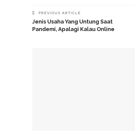
PREVIOUS ARTICLE
Jenis Usaha Yang Untung Saat
Pandemi, Apalagi Kalau Online
YOU MIGHT ALSO LIKE
49 Ruas Jalan Program MYP Pemprov Sulsel D
Kominfo Makassar Terima Kunjungan Australia 
Tingkatkan Kepercayaan Publik
Munafri Hadiri Seminar KDKMP, Simak Langsun
Gubernur Sulsel Audiensi Dengan Kemenkeu Ba
Wali Kota Makassar Paparkan Potensi Investasi