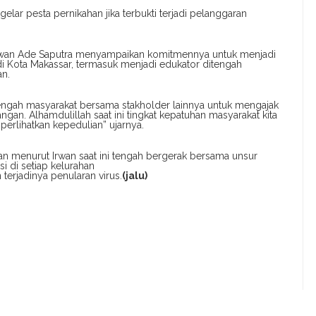
elar pesta pernikahan jika terbukti terjadi pelanggaran
 Irwan Ade Saputra menyampaikan komitmennya untuk menjadi
i Kota Makassar, termasuk menjadi edukator ditengah
n.
tengah masyarakat bersama stakholder lainnya untuk mengajak
gan. Alhamdulillah saat ini tingkat kepatuhan masyarakat kita
rlihatkan kepedulian” ujarnya.
an menurut Irwan saat ini tengah bergerak bersama unsur
i di setiap kelurahan
terjadinya penularan virus.
(jalu)