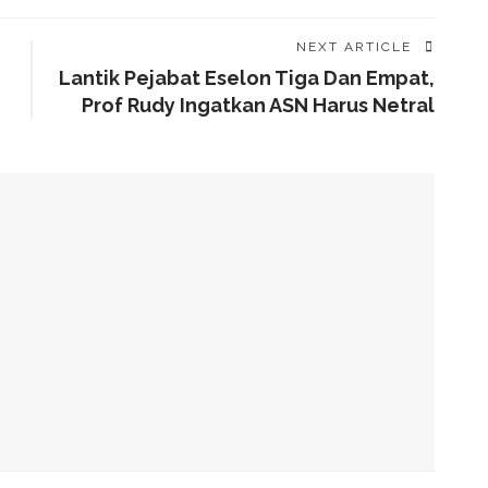
NEXT ARTICLE
Lantik Pejabat Eselon Tiga Dan Empat,
Prof Rudy Ingatkan ASN Harus Netral
alam Tahap Pengerjaan
Awards, Roem Paparkan Transformasi Digital
g Arahan Dua Menteri Soal Penguatan Ekonomi Rakyat
has Kondisi Fiskal Dan Transfer Keuangan Daerah
 Di Investment Forum Rakornas APINDO 2026