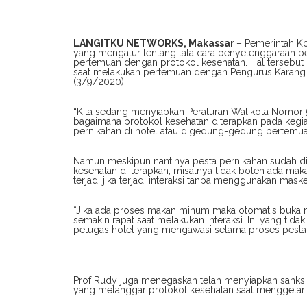
LANGITKU NETWORKS, Makassar
– Pemerintah K
yang mengatur tentang tata cara penyelenggaraan p
pertemuan dengan protokol kesehatan. Hal tersebut 
saat melakukan pertemuan dengan Pengurus Karang T
(3/9/2020).
“Kita sedang menyiapkan Peraturan Walikota Nomor 
bagaimana protokol kesehatan diterapkan pada kegi
pernikahan di hotel atau digedung-gedung pertemuan
Namun meskipun nantinya pesta pernikahan sudah dib
kesehatan di terapkan, misalnya tidak boleh ada ma
terjadi jika terjadi interaksi tanpa menggunakan maske
“Jika ada proses makan minum maka otomatis buka mas
semakin rapat saat melakukan interaksi. Ini yang tida
petugas hotel yang mengawasi selama proses pesta 
Prof Rudy juga menegaskan telah menyiapkan sanks
yang melanggar protokol kesehatan saat menggelar 