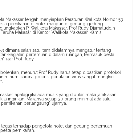
ota Makassar tengah menyiapkan Peraturan Walikota Nomor 53
esta pernikahan di hotel maupun di gedung-gedung
diungkapkan Pj Walikota Makassar, Prof Rudy Djamaluddin
aruna Makasar di Kantor Walikota Makassar, Kamis
53 dimana salah satu item didalamnya mengatur tentang
atan-kegiatan pertemuan didalam ruangan, termasuk pesta
” ujar Prof Rudy.
olehkan, menurut Prof Rudy harus tetap dipastikan protokol
kan minum, karena potensi penularan virus sangat mungkin
r.
ker, apalagi jika ada musik yang diputar, maka jarak akan
k kita inginkan. Makanya setiap 30 orang minimal ada satu
pernikahan perlangsung” ujarnya.
i tegas terhadap pengelola hotel dan gedung pertemuan
pesta pernikahan.