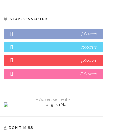
STAY CONNECTED
followers
followers
followers
Followers
- Advertisement -
DON’T MISS