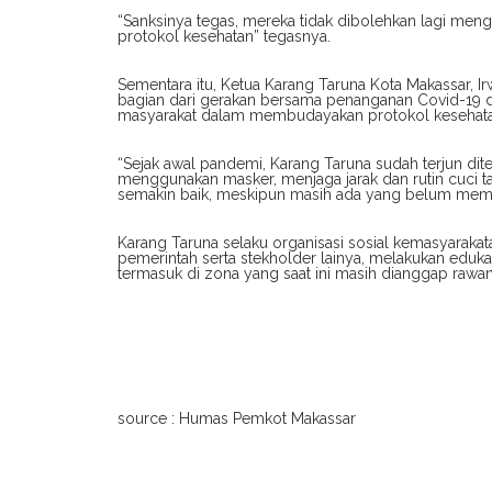
“Sanksinya tegas, mereka tidak dibolehkan lagi mengg
protokol kesehatan” tegasnya.
Sementara itu, Ketua Karang Taruna Kota Makassar,
bagian dari gerakan bersama penanganan Covid-19 d
masyarakat dalam membudayakan protokol kesehata
“Sejak awal pandemi, Karang Taruna sudah terjun di
menggunakan masker, menjaga jarak dan rutin cuci tan
semakin baik, meskipun masih ada yang belum mempe
Karang Taruna selaku organisasi sosial kemasyarakat
pemerintah serta stekholder lainya, melakukan edukas
termasuk di zona yang saat ini masih dianggap rawan 
source : Humas Pemkot Makassar