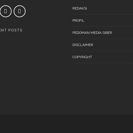
REDAKSI
PROFIL
ENT POSTS
PEDOMAN MEDIA SIBER
DAERAH
NEWS
DISCLAIMER
COPYRIGHT
DAERAH
NEWS
“Ini Bukan Festival” Akan
Digelar Pertengahan
November 202
DAERAH
NEWS
“Ini Bukan Festival” Akan
Hadirkan Pertunjukan Dan
Workshop Untuk Anak-Anak