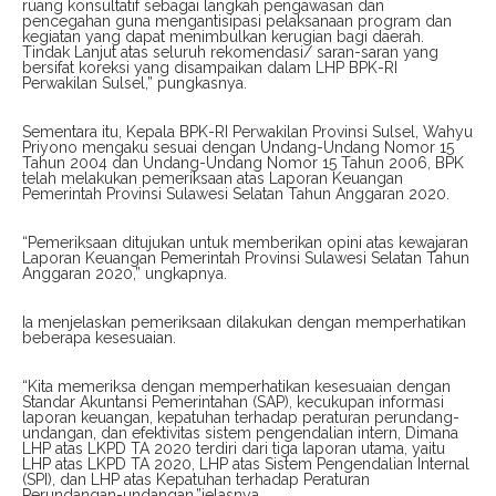
ruang konsultatif sebagai langkah pengawasan dan
pencegahan guna mengantisipasi pelaksanaan program dan
kegiatan yang dapat menimbulkan kerugian bagi daerah.
Tindak Lanjut atas seluruh rekomendasi/ saran-saran yang
bersifat koreksi yang disampaikan dalam LHP BPK-RI
Perwakilan Sulsel,” pungkasnya.
Sementara itu, Kepala BPK-RI Perwakilan Provinsi Sulsel, Wahyu
Priyono mengaku sesuai dengan Undang-Undang Nomor 15
Tahun 2004 dan Undang-Undang Nomor 15 Tahun 2006, BPK
telah melakukan pemeriksaan atas Laporan Keuangan
Pemerintah Provinsi Sulawesi Selatan Tahun Anggaran 2020.
“Pemeriksaan ditujukan untuk memberikan opini atas kewajaran
Laporan Keuangan Pemerintah Provinsi Sulawesi Selatan Tahun
Anggaran 2020,” ungkapnya.
Ia menjelaskan pemeriksaan dilakukan dengan memperhatikan
beberapa kesesuaian.
“Kita memeriksa dengan memperhatikan kesesuaian dengan
Standar Akuntansi Pemerintahan (SAP), kecukupan informasi
laporan keuangan, kepatuhan terhadap peraturan perundang-
undangan, dan efektivitas sistem pengendalian intern, Dimana
LHP atas LKPD TA 2020 terdiri dari tiga laporan utama, yaitu
LHP atas LKPD TA 2020, LHP atas Sistem Pengendalian Internal
(SPI), dan LHP atas Kepatuhan terhadap Peraturan
Perundangan-undangan,”jelasnya