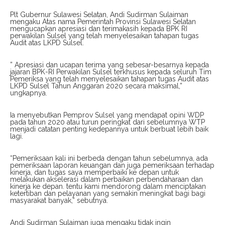
Plt Gubernur Sulawesi Selatan, Andi Sudirman Sulaiman
mengaku Atas nama Pemerintah Provinsi Sulawesi Selatan
mengucapkan apresiasi dan terimakasih kepada BPK RI
perwakilan Sulsel yang telah menyelesaikan tahapan tugas
Audit atas LKPD Sulsel.
” Apresiasi dan ucapan terima yang sebesar-besarnya kepada
jajaran BPK-RI Perwakilan Sulsel terkhusus kepada seluruh Tim
Pemeriksa yang telah menyelesaikan tahapan tugas Audit atas
LKPD Sulsel Tahun Anggaran 2020 secara maksimal,”
ungkapnya.
Ia menyebutkan Pemprov Sulsel yang mendapat opini WDP
pada tahun 2020 atau turun peringkat dari sebelumnya WTP
menjadi catatan penting kedepannya untuk berbuat lebih baik
lagi.
“Pemeriksaan kali ini berbeda dengan tahun sebelumnya, ada
pemeriksaan laporan keuangan dan juga pemeriksaan terhadap
kinerja, dan tugas saya memperbaiki ke depan untuk
melakukan akselerasi dalam perbaikan perbendaharaan dan
kinerja ke depan. tentu kami mendorong dalam menciptakan
ketertiban dan pelayanan yang semakin meningkat bagi bagi
masyarakat banyak,” sebutnya.
Andi Sudirman Sulaiman juga mengaku tidak ingin