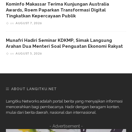
Kominfo Makassar Terima Kunjungan Australia
Awards, Roem Paparkan Transformasi Digital
Tingkatkan Kepercayaan Publik
on
AUGUST 7, 2026
Munafri Hadiri Seminar KDKMP, Simak Langsung
Arahan Dua Menteri Soal Penguatan Ekonomi Rakyat
on
AUGUST 5, 2026
ABOUT LANGITKU.NET
Langitku Networks adalah portal berita yang menyajikan informasi
mencerahkan bagi pembacanya. Hadir dengan beragam konten,
mulai dari berita daerah, nasional dan internasional.
- Advertisement -