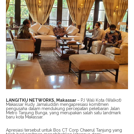
LANGITKU NETWORKS, Makassar
– PJ Wali Kota (Walkot)
Makassar Rudy Jamaluddin mengapresiasi komitmen
pengusaha dalam mendukung percepatan pelebaran Jalan
Metro Tanjung Bunga, yang merupakan salah satu landmark
baru kota Makassar.
Apresiasi tersebut untuk Bos CT Corp Chaerul Tanjung yang