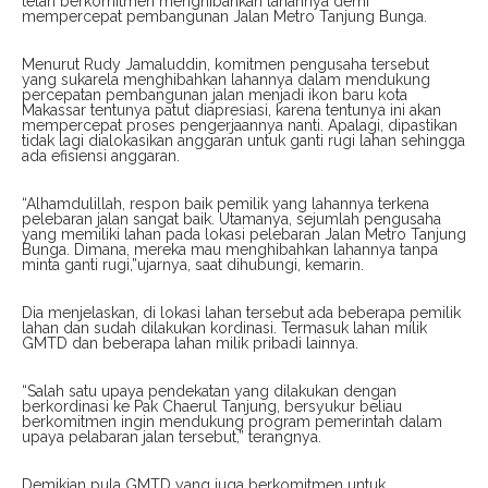
telah berkomitmen menghibahkan lahannya demi
mempercepat pembangunan Jalan Metro Tanjung Bunga.
Menurut Rudy Jamaluddin, komitmen pengusaha tersebut
yang sukarela menghibahkan lahannya dalam mendukung
percepatan pembangunan jalan menjadi ikon baru kota
Makassar tentunya patut diapresiasi, karena tentunya ini akan
mempercepat proses pengerjaannya nanti. Apalagi, dipastikan
tidak lagi dialokasikan anggaran untuk ganti rugi lahan sehingga
ada efisiensi anggaran.
“Alhamdulillah, respon baik pemilik yang lahannya terkena
pelebaran jalan sangat baik. Utamanya, sejumlah pengusaha
yang memiliki lahan pada lokasi pelebaran Jalan Metro Tanjung
Bunga. Dimana, mereka mau menghibahkan lahannya tanpa
minta ganti rugi,”ujarnya, saat dihubungi, kemarin.
Dia menjelaskan, di lokasi lahan tersebut ada beberapa pemilik
lahan dan sudah dilakukan kordinasi. Termasuk lahan milik
GMTD dan beberapa lahan milik pribadi lainnya.
“Salah satu upaya pendekatan yang dilakukan dengan
berkordinasi ke Pak Chaerul Tanjung, bersyukur beliau
berkomitmen ingin mendukung program pemerintah dalam
upaya pelabaran jalan tersebut,” terangnya.
Demikian pula GMTD yang juga berkomitmen untuk