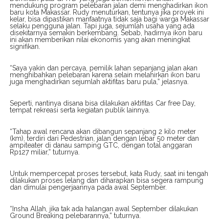
mendukung program pelebaran jalan demi menghadirkan ikon
baru kota Makassar. Rudy menuturkan, tentunya jika proyek ini
kelar, bisa dipastikan manfaatnya tidak saja bagi warga Makassar
selaku pengguna jalan. Tapi juga, sejumlah usaha yang ada
disekitarnya semakin berkembang. Sebab, hadirnya ikon baru
ini akan memberikan nilai ekonomis yang akan meningkat
signifikan.
“Saya yakin dan percaya, pemilik lahan sepanjang jalan akan
menghibahkan pelebaran karena selain melahirkan ikon baru
juga menghadirkan sejumlah aktifitas baru pula,” jelasnya.
Seperti, nantinya disana bisa dilakukan aktifitas Car free Day,
tempat rekreasi serta kegiatan publik lainnya.
“Tahap awal rencana akan dibangun sepanjang 2 kilo meter
(km), terdiri dari Pedestrian, jalan dengan lebar 50 meter dan
ampiteater di danau samping GTC, dengan total anggaran
Rp127 miliar,” tuturnya.
Untuk mempercepat proses tersebut, kata Rudy, saat ini tengah
dilakukan proses lelang dan diharapkan bisa segera rampung
dan dimulai pengerjaannya pada awal September.
“Insha Allah, jika tak ada halangan awal September dilakukan
Ground Breaking pelebarannya,” tuturnya.